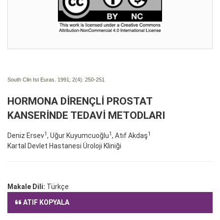
South Clin Ist Euras. 1991; 2(4):
250-251
HORMONA DİRENÇLİ PROSTAT
KANSERİNDE TEDAVİ METODLARI
1
1
1
Deniz Ersev
, Uğur Kuyumcuoğlu
, Atıf Akdaş
Kartal Devlet Hastanesi Üroloji Kliniği
Makale Dili:
Türkçe
ATIF KOPYALA