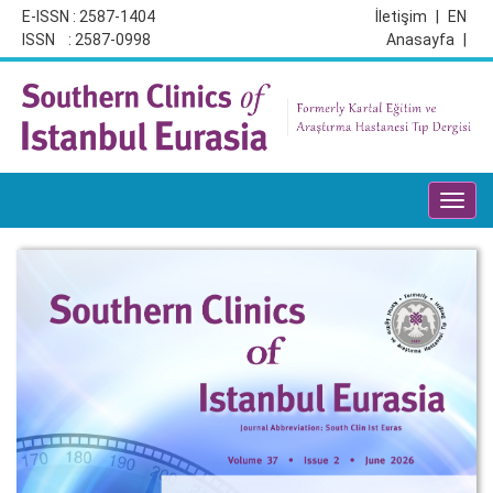
E-ISSN : 2587-1404
İletişim
|
EN
ISSN : 2587-0998
Anasayfa
|
Toggl