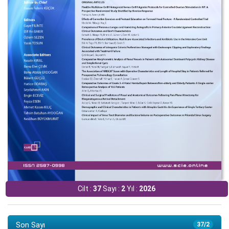
Cilt :
37
Sayı :
2
Yıl :
2026
Son Sayı
37/2