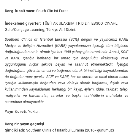
Dergi kısaltması:
South Clin Ist Euras
İndekslendiği yerler:
TÜBİTAK ULAKBİM TR Dizin, EBSCO, CINAHL,
Gale/Cengage Learning, Türkiye Atıf Dizini.
Southern Clinics of Istanbul Eurasia (SCIE) dergisi ve yayıncımız KARE
Medya ve İletişim Hizmetleri (KARE) yayınlarımızın içerdiği tüm bilgilerin
doğruluğundan emin olmak için her türlü çabayı göstermektedir. Ancak, SCIE
ve KARE içeriğin herhangi bir amaç için doğruluğu, eksiksizliği veya
uygunluğunu hiçbir şekilde beyan ve taahhüt etmemektedir. İçeriğin
doğruluğuna güvenilmemesi ve bağımsız olarak birincil bilgi kaynaklarından
da doğrulanması gerekir. SCIE ve KARE, her ne surette ve nasıl olursa olsun
içeriğin kullanımıyla doğrudan veya dolaylı olarak bağlantılı, ilişkili veya
kullanımından kaynaklanan herhangi bir kayıp, eylem, iddia, takibat, talep,
maliyetler ve harcamalar, zararlar ve başka taahhütlerin muhatabı ve
sorumlusu olmayacaktır.
Yayın ücreti:
Yoktur.
Derginin yayın geçmişi
Şimdiki adı:
Southern Clinis of Istanbul Eurasia (2016 - günümüz)