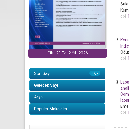
Şule
Kema
doi:
2.
Kera
Indi
Oğu
Cilt : 23 Ek : 2 Yıl : 2026
doi:
Son Sayı
37/2
3.
Lapa
Gelecek Sayı
analj
Comp
Arşiv
lapa
Emel
Popüler Makaleler
doi: