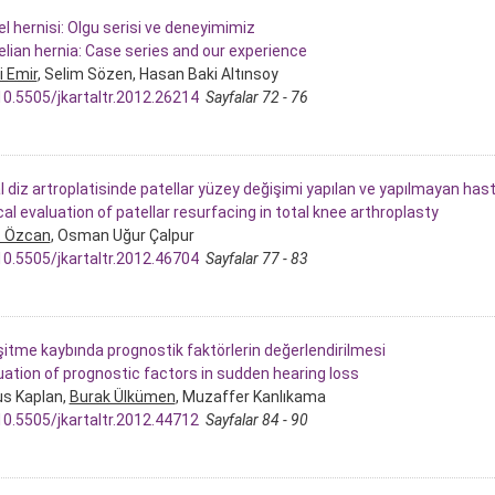
el hernisi: Olgu serisi ve deneyimimiz
elian hernia: Case series and our experience
i Emir
, Selim Sözen, Hasan Baki Altınsoy
10.5505/jkartaltr.2012.26214
Sayfalar 72 - 76
l diz artroplatisinde patellar yüzey değişimi yapılan ve yapılmayan hastal
cal evaluation of patellar resurfacing in total knee arthroplasty
 Özcan
, Osman Uğur Çalpur
10.5505/jkartaltr.2012.46704
Sayfalar 77 - 83
işitme kaybında prognostik faktörlerin değerlendirilmesi
uation of prognostic factors in sudden hearing loss
s Kaplan,
Burak Ülkümen
, Muzaffer Kanlıkama
10.5505/jkartaltr.2012.44712
Sayfalar 84 - 90