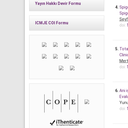
Yayın Hakkı Devir Formu
4.
Spig
Spig
Seyf
ICMJE COI Formu
doi:
5.
Tota
Clini
Mert
doi:
6.
Ani 
Eval
Yunu
doi: