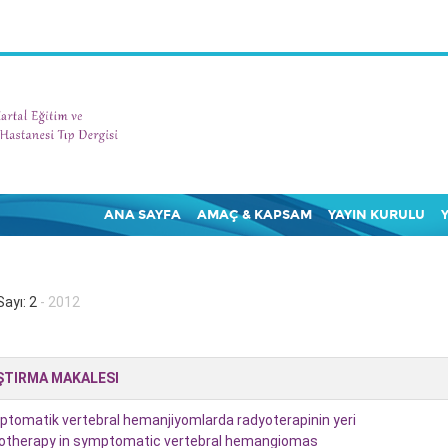
ANA SAYFA
AMAÇ & KAPSAM
YAYIN KURULU
Sayı: 2
- 2012
ŞTIRMA MAKALESI
tomatik vertebral hemanjiyomlarda radyoterapinin yeri
otherapy in symptomatic vertebral hemangiomas