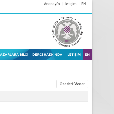
Anasayfa
|
İletişim
|
EN
YAZARLARA BİLGİ
DERGİ HAKKINDA
İLETİŞİM
EN
Özetleri Göster