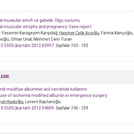
al muskuler atrofi ve gebelik: Olgu sunumu
al musculer atrophy and pregnancy: Case report
 Yasemin Karageyim Karşıdağ,
Hasniye Çelik Acıoğlu
, Fatma Kılınçoğl
moğlu, Orhan Unal, Mehmet Cem Turan
10.5505/jkartaltr.2012.83997
Sayfalar 103 - 105
LEME
mik modifiye albüminin acil cerrahide kullanımı
use of ischemia modified albumin in emergency surgery
yin Kadıoğlu
, Levent Kaptanoğlu
10.5505/jkartaltr.2012.94809
Sayfalar 106 - 109