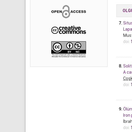
OLG
7.
Situ
Lapa
Must
doi:
8.
Soli
A ca
Coş
doi:
9.
Ölüm
Iron
İbra
doi: