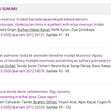
U SUNUMU
s inversus totalisli hastada laparoskopik kolesistektomi
roscopic cholecystectomy in a patient with situs inversus totalis
afa Girgin,
Burhan Hakan Kanat
, Refik Ayten, Ziya Çetinkaya
10.5505/jkartaltr.2012.26121
Sayfalar 91 - 94
ter pulmoner nodül ile seyreden herediter multipl ekzostoz olgusu
se of hereditary multiple exostosis presenting as solitary pulmonary 
kun Doğan
, Sevda Şener Cömert, Nesrin Kıral, Serap Diktaş, Banu Salep
10.5505/jkartaltr.2012.54376
Sayfalar 95 - 98
cül dozda demir zehirlenmesi: Olgu sunumu
 poisoning in lethal dose: Case report
him Cansaran Tanıdır,
İbrahim Şilfeler
, Yeşim Acar, Alper Kaçar, Fugen 
10.5505/jkartaltr.2012.32559
Sayfalar 99 - 102