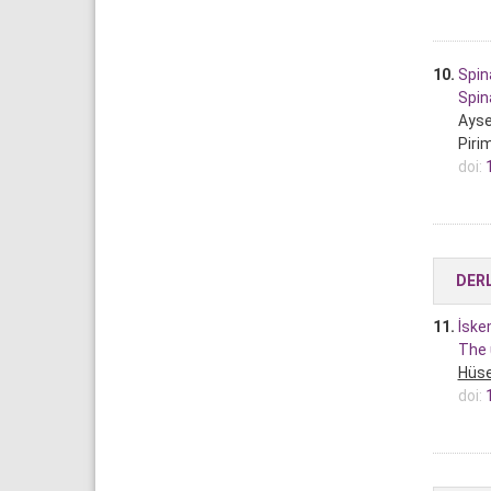
10.
Spin
Spin
Ayse
Piri
doi:
DER
11.
İske
The 
Hüse
doi: