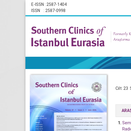
E-ISSN : 2587-1404
ISSN : 2587-0998
Cilt: 23 
ARA
1.
Semp
Radi