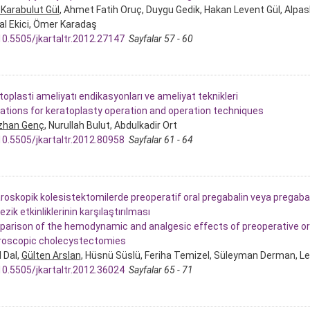
 Karabulut Gül
, Ahmet Fatih Oruç, Duygu Gedik, Hakan Levent Gül, Alpas
l Ekici, Ömer Karadaş
10.5505/jkartaltr.2012.27147
Sayfalar 57 - 60
toplasti ameliyatı endikasyonları ve ameliyat teknikleri
cations for keratoplasty operation and operation techniques
zhan Genç
, Nurullah Bulut, Abdulkadir Ort
10.5505/jkartaltr.2012.80958
Sayfalar 61 - 64
roskopik kolesistektomilerde preoperatif oral pregabalin veya pregab
ezik etkinliklerinin karşılaştırılması
arison of the hemodynamic and analgesic effects of preoperative oral
roscopic cholecystectomies
 Dal,
Gülten Arslan
, Hüsnü Süslü, Feriha Temizel, Süleyman Derman, Le
10.5505/jkartaltr.2012.36024
Sayfalar 65 - 71