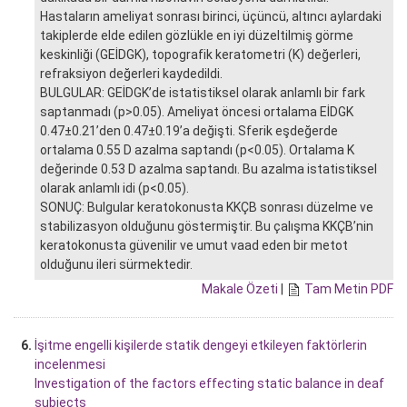
Hastaların ameliyat sonrası birinci, üçüncü, altıncı aylardaki
takiplerde elde edilen gözlükle en iyi düzeltilmiş görme
keskinliği (GEİDGK), topografik keratometri (K) değerleri,
refraksiyon değerleri kaydedildi.
BULGULAR: GEİDGK’de istatistiksel olarak anlamlı bir fark
saptanmadı (p>0.05). Ameliyat öncesi ortalama EİDGK
0.47±0.21’den 0.47±0.19’a değişti. Sferik eşdeğerde
ortalama 0.55 D azalma saptandı (p<0.05). Ortalama K
değerinde 0.53 D azalma saptandı. Bu azalma istatistiksel
olarak anlamlı idi (p<0.05).
SONUÇ: Bulgular keratokonusta KKÇB sonrası düzelme ve
stabilizasyon olduğunu göstermiştir. Bu çalışma KKÇB’nin
keratokonusta güvenilir ve umut vaad eden bir metot
olduğunu ileri sürmektedir.
Makale Özeti
|
Tam Metin PDF
6.
İşitme engelli kişilerde statik dengeyi etkileyen faktörlerin
incelenmesi
Investigation of the factors effecting static balance in deaf
subjects