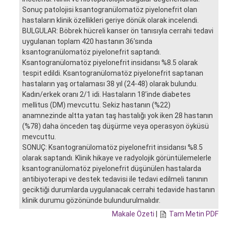
Sonuç patolojisi ksantogranülomatöz piyelonefrit olan
hastaların klinik özellikleri geriye dönük olarak incelendi.
BULGULAR: Böbrek hücreli kanser ön tanısıyla cerrahi tedavi
uygulanan toplam 420 hastanın 36’sında
ksantogranülomatöz piyelonefrit saptandı.
Ksantogranülomatöz piyelonefrit insidansı %8.5 olarak
tespit edildi. Ksantogranülomatöz piyelonefrit saptanan
hastaların yaş ortalaması 38 yıl (24-48) olarak bulundu.
Kadın/erkek oranı 2/1 idi. Hastaların 18’inde diabetes
mellitus (DM) mevcuttu. Sekiz hastanın (%22)
anamnezinde altta yatan taş hastalığı yok iken 28 hastanın
(%78) daha önceden taş düşürme veya operasyon öyküsü
mevcuttu.
SONUÇ: Ksantogranülomatöz piyelonefrit insidansı %8.5
olarak saptandı. Klinik hikaye ve radyolojik görüntülemelerle
ksantogranülomatöz piyelonefrit düşünülen hastalarda
antibiyoterapi ve destek tedavisi ile tedavi edilmeli tanının
geciktiği durumlarda uygulanacak cerrahi tedavide hastanın
klinik durumu gözönünde bulundurulmalıdır.
Makale Özeti
|
Tam Metin PDF