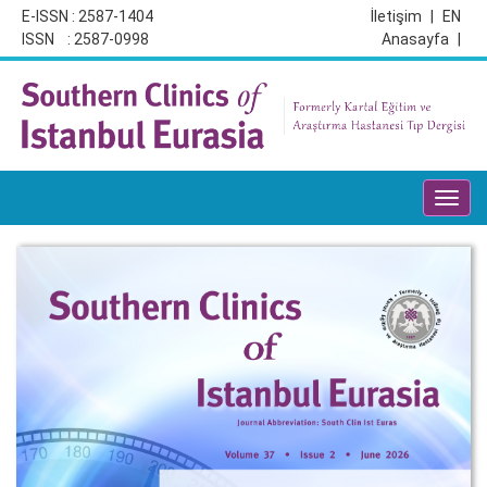
E-ISSN : 2587-1404
İletişim
|
EN
ISSN : 2587-0998
Anasayfa
|
Toggl