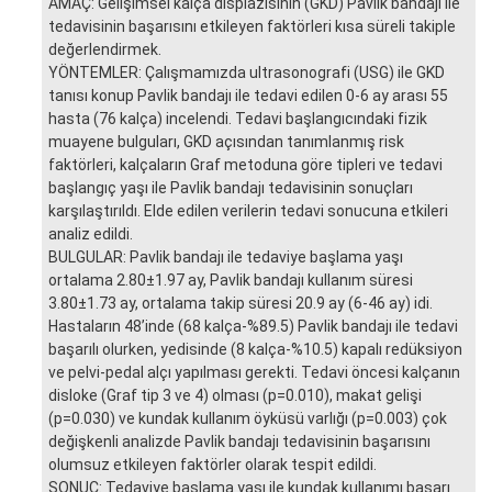
AMAÇ: Gelişimsel kalça displazisinin (GKD) Pavlik bandajı ile
tedavisinin başarısını etkileyen faktörleri kısa süreli takiple
değerlendirmek.
YÖNTEMLER: Çalışmamızda ultrasonografi (USG) ile GKD
tanısı konup Pavlik bandajı ile tedavi edilen 0-6 ay arası 55
hasta (76 kalça) incelendi. Tedavi başlangıcındaki fizik
muayene bulguları, GKD açısından tanımlanmış risk
faktörleri, kalçaların Graf metoduna göre tipleri ve tedavi
başlangıç yaşı ile Pavlik bandajı tedavisinin sonuçları
karşılaştırıldı. Elde edilen verilerin tedavi sonucuna etkileri
analiz edildi.
BULGULAR: Pavlik bandajı ile tedaviye başlama yaşı
ortalama 2.80±1.97 ay, Pavlik bandajı kullanım süresi
3.80±1.73 ay, ortalama takip süresi 20.9 ay (6-46 ay) idi.
Hastaların 48’inde (68 kalça-%89.5) Pavlik bandajı ile tedavi
başarılı olurken, yedisinde (8 kalça-%10.5) kapalı redüksiyon
ve pelvi-pedal alçı yapılması gerekti. Tedavi öncesi kalçanın
disloke (Graf tip 3 ve 4) olması (p=0.010), makat gelişi
(p=0.030) ve kundak kullanım öyküsü varlığı (p=0.003) çok
değişkenli analizde Pavlik bandajı tedavisinin başarısını
olumsuz etkileyen faktörler olarak tespit edildi.
SONUÇ: Tedaviye başlama yaşı ile kundak kullanımı başarı