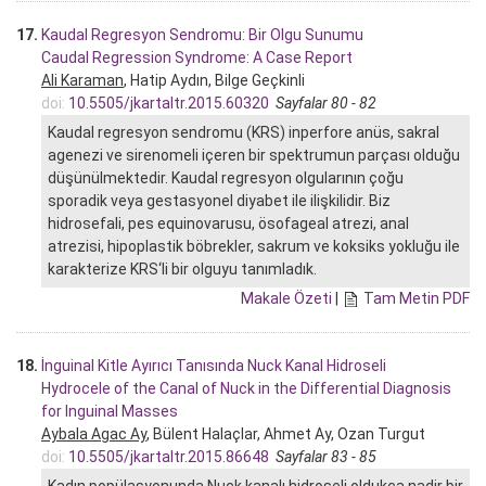
17.
Kaudal Regresyon Sendromu: Bir Olgu Sunumu
Caudal Regression Syndrome: A Case Report
Ali Karaman
, Hatip Aydın, Bilge Geçkinli
doi:
10.5505/jkartaltr.2015.60320
Sayfalar 80 - 82
Kaudal regresyon sendromu (KRS) inperfore anüs, sakral
agenezi ve sirenomeli içeren bir spektrumun parçası olduğu
düşünülmektedir. Kaudal regresyon olgularının çoğu
sporadik veya gestasyonel diyabet ile ilişkilidir. Biz
hidrosefali, pes equinovarusu, ösofageal atrezi, anal
atrezisi, hipoplastik böbrekler, sakrum ve koksiks yokluğu ile
karakterize KRS‘li bir olguyu tanımladık.
Makale Özeti
|
Tam Metin PDF
18.
İnguinal Kitle Ayırıcı Tanısında Nuck Kanal Hidroseli
Hydrocele of the Canal of Nuck in the Differential Diagnosis
for Inguinal Masses
Aybala Agac Ay
, Bülent Halaçlar, Ahmet Ay, Ozan Turgut
doi:
10.5505/jkartaltr.2015.86648
Sayfalar 83 - 85
Kadın popülasyonunda Nuck kanalı hidroseli oldukça nadir bir