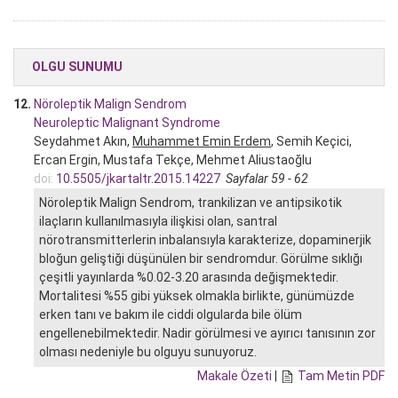
OLGU SUNUMU
12.
Nöroleptik Malign Sendrom
Neuroleptic Malignant Syndrome
Seydahmet Akın,
Muhammet Emin Erdem
, Semih Keçici,
Ercan Ergin, Mustafa Tekçe, Mehmet Aliustaoğlu
doi:
10.5505/jkartaltr.2015.14227
Sayfalar 59 - 62
Nöroleptik Malign Sendrom, trankilizan ve antipsikotik
ilaçların kullanılmasıyla ilişkisi olan, santral
nörotransmitterlerin inbalansıyla karakterize, dopaminerjik
bloğun geliştiği düşünülen bir sendromdur. Görülme sıklığı
çeşitli yayınlarda %0.02-3.20 arasında değişmektedir.
Mortalitesi %55 gibi yüksek olmakla birlikte, günümüzde
erken tanı ve bakım ile ciddi olgularda bile ölüm
engellenebilmektedir. Nadir görülmesi ve ayırıcı tanısının zor
olması nedeniyle bu olguyu sunuyoruz.
Makale Özeti
|
Tam Metin PDF