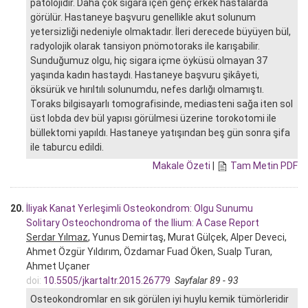
patolojidir. Daha çok sigara içen genç erkek hastalarda
görülür. Hastaneye başvuru genellikle akut solunum
yetersizliği nedeniyle olmaktadır. İleri derecede büyüyen bül,
radyolojik olarak tansiyon pnömotoraks ile karışabilir.
Sunduğumuz olgu, hiç sigara içme öyküsü olmayan 37
yaşında kadın hastaydı. Hastaneye başvuru şikâyeti,
öksürük ve hırıltılı solunumdu, nefes darlığı olmamıştı.
Toraks bilgisayarlı tomografisinde, mediasteni sağa iten sol
üst lobda dev bül yapısı görülmesi üzerine torokotomi ile
büllektomi yapıldı. Hastaneye yatışından beş gün sonra şifa
ile taburcu edildi.
Makale Özeti
|
Tam Metin PDF
20.
İliyak Kanat Yerleşimli Osteokondrom: Olgu Sunumu
Solitary Osteochondroma of the Ilium: A Case Report
Serdar Yılmaz
, Yunus Demirtaş, Murat Gülçek, Alper Deveci,
Ahmet Özgür Yıldırım, Özdamar Fuad Öken, Sualp Turan,
Ahmet Uçaner
doi:
10.5505/jkartaltr.2015.26779
Sayfalar 89 - 93
Osteokondromlar en sık görülen iyi huylu kemik tümörleridir