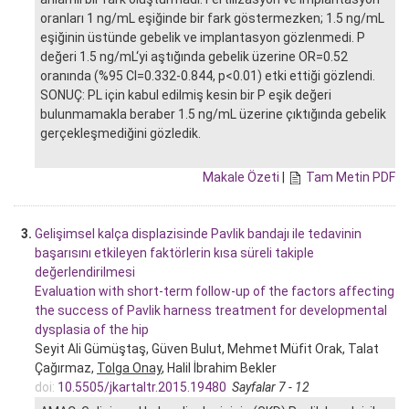
oranları 1 ng/mL eşiğinde bir fark göstermezken; 1.5 ng/mL
eşiğinin üstünde gebelik ve implantasyon gözlenmedi. P
değeri 1.5 ng/mL‘yi aştığında gebelik üzerine OR=0.52
oranında (%95 CI=0.332-0.844, p<0.01) etki ettiği gözlendi.
SONUÇ: PL için kabul edilmiş kesin bir P eşik değeri
bulunmamakla beraber 1.5 ng/mL üzerine çıktığında gebelik
gerçekleşmediğini gözledik.
Makale Özeti
|
Tam Metin PDF
3.
Gelişimsel kalça displazisinde Pavlik bandajı ile tedavinin
başarısını etkileyen faktörlerin kısa süreli takiple
değerlendirilmesi
Evaluation with short-term follow-up of the factors affecting
the success of Pavlik harness treatment for developmental
dysplasia of the hip
Seyit Ali Gümüştaş, Güven Bulut, Mehmet Müfit Orak, Talat
Çağırmaz,
Tolga Onay
, Halil İbrahim Bekler
doi:
10.5505/jkartaltr.2015.19480
Sayfalar 7 - 12