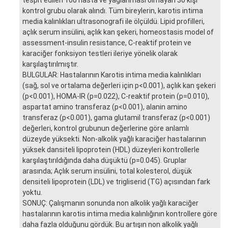
kontrol grubu olarak alındı. Tüm bireylerin, karotis intima
media kalınlıkları ultrasonografi ile ölçüldü. Lipid profilleri,
açlık serum insülini, açlık kan şekeri, homeostasis model of
assessment-insulin resistance, C-reaktif protein ve
karaciğer fonksiyon testleri ileriye yönelik olarak
karşılaştırılmıştır.
BULGULAR: Hastalarının Karotis intima media kalınlıkları
(sağ, sol ve ortalama değerleri için p<0.001), açlık kan şekeri
(p<0.001), HOMA-IR (p=0.022), C-reaktif protein (p=0.010),
aspartat amino transferaz (p<0.001), alanin amino
transferaz (p<0.001), gama glutamil transferaz (p<0.001)
değerleri, kontrol grubunun değerlerine göre anlamlı
düzeyde yüksekti. Non-alkolik yağlı karaciğer hastalarının
yüksek dansiteli lipoprotein (HDL) düzeyleri kontrollerle
karşılaştırıldığında daha düşüktü (p=0.045). Gruplar
arasında; Açlık serum insülini, total kolesterol, düşük
densiteli lipoprotein (LDL) ve trigliserid (TG) açısından fark
yoktu.
SONUÇ: Çalışmanın sonunda non alkolik yağlı karaciğer
hastalarının karotis intima media kalınlığının kontrollere göre
daha fazla olduğunu gördük. Bu artışın non alkolik yağlı