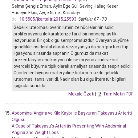
Selma Şengiz Erhan
, Aylin Ege Gül, Sevinç Hallaç Keser,
Hüseyin Ekici, Ayşe Nimet Karadayı
doi:
10.5505/jkartaltr.2015.25593
Sayfalar 67 - 70
Gebelik luteoması overin luteinize hücrelerinin solid
proliferasyonu ile karakterize farklı bir nonneoplastik
lezyonudur. Bir çok olgu semptomsuzdur. Ovaryan büyüme
genellikle insidental olarak sezaryan ya da postpartum tüp
ligasyonu sırasında saptanır. Olgumuz da makat
prezentasyon endikasyonu ile sezaryana alındı ve sol
overdeki büyüme tipik olarak ameliyat sırasında tespit edildi.
Gönderilen biyopsi materyaline bölümümüzde gebelik
luteoması tanısı verildi. Nadir olan bu olgu literatür bilgileri
ışığında sunuldu.
Makale Özeti
|
Tam Metin PDF
15.
Abdominal Angina ve Kilo Kaybı ile Başvuran Takayasu Arteriti
Olgusu
A Case of Takayasu’s Arteritis Presenting With Abdominal
Angina and Weight Loss