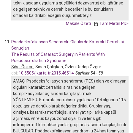
teknik açıdan uygulama güçlükleri dezavantaj gibi görünse
de gelişen teknik ve cerrahi beceriler ile bu zorlukların
ortadan kaldırılabileceğini düşünmekteyiz.
Makale Özeti
|
Tam Metin PDF
11.
Psödoeksfoliasyon Sendromlu Olgularda Katarakt Cerrahisi
Sonuçları
The Results of Cataract Surgery in Patients With
Pseudoexfoliation Syndrome
Sibel Öskan
, Sinan Çalışkan, Özlen Rodop Özgür
doi:
10.5505/jkartaltr.2015.46514
Sayfalar 54 - 58
AMAÇ: Psödoeksfoliasyon sendromu (PES) olan ve olmayan
olguları, katarakt cerrahisi sırasında gelişen
komplikasyonlar açısından karşılaştırmak.
YÖNTEMLER: Katarakt cerrahisi uygulanan 104 olgunun 115
gözü geriye dönük olarak değerlendirildi. Gruplar yaş,
cinsiyet, katarakt morfolojisi, ameliyat tipi, arka kapsül
açılması, vitreus kaybı, zonül diyalizi ve lens gibi
intraoperatif komplikasyonlar gruplar arasında karşılaştırıldı.
BULGULAR: Psödoeksfoliasyon sendromlu 24 hastanın yaş