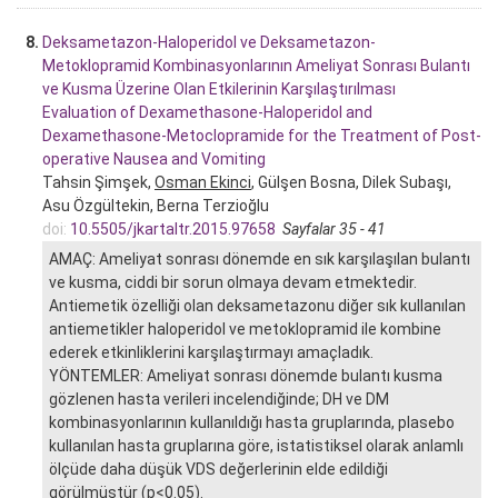
8.
Deksametazon-Haloperidol ve Deksametazon-
Metoklopramid Kombinasyonlarının Ameliyat Sonrası Bulantı
ve Kusma Üzerine Olan Etkilerinin Karşılaştırılması
Evaluation of Dexamethasone-Haloperidol and
Dexamethasone-Metoclopramide for the Treatment of Post-
operative Nausea and Vomiting
Tahsin Şimşek,
Osman Ekinci
, Gülşen Bosna, Dilek Subaşı,
Asu Özgültekin, Berna Terzioğlu
doi:
10.5505/jkartaltr.2015.97658
Sayfalar 35 - 41
AMAÇ: Ameliyat sonrası dönemde en sık karşılaşılan bulantı
ve kusma, ciddi bir sorun olmaya devam etmektedir.
Antiemetik özelliği olan deksametazonu diğer sık kullanılan
antiemetikler haloperidol ve metoklopramid ile kombine
ederek etkinliklerini karşılaştırmayı amaçladık.
YÖNTEMLER: Ameliyat sonrası dönemde bulantı kusma
gözlenen hasta verileri incelendiğinde; DH ve DM
kombinasyonlarının kullanıldığı hasta gruplarında, plasebo
kullanılan hasta gruplarına göre, istatistiksel olarak anlamlı
ölçüde daha düşük VDS değerlerinin elde edildiği
görülmüştür (p<0.05).