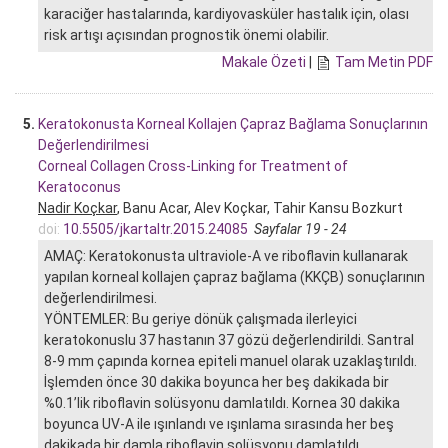
karaciğer hastalarında, kardiyovasküler hastalık için, olası
risk artışı açısından prognostik önemi olabilir.
Makale Özeti
|
Tam Metin PDF
5.
Keratokonusta Korneal Kollajen Çapraz Bağlama Sonuçlarının
Değerlendirilmesi
Corneal Collagen Cross-Linking for Treatment of
Keratoconus
Nadir Koçkar
, Banu Acar, Alev Koçkar, Tahir Kansu Bozkurt
doi:
10.5505/jkartaltr.2015.24085
Sayfalar 19 - 24
AMAÇ: Keratokonusta ultraviole-A ve riboflavin kullanarak
yapılan korneal kollajen çapraz bağlama (KKÇB) sonuçlarının
değerlendirilmesi.
YÖNTEMLER: Bu geriye dönük çalışmada ilerleyici
keratokonuslu 37 hastanın 37 gözü değerlendirildi. Santral
8-9 mm çapında kornea epiteli manuel olarak uzaklaştırıldı.
İşlemden önce 30 dakika boyunca her beş dakikada bir
%0.1’lik riboflavin solüsyonu damlatıldı. Kornea 30 dakika
boyunca UV-A ile ışınlandı ve ışınlama sırasında her beş
dakikada bir damla riboflavin solüsyonu damlatıldı.