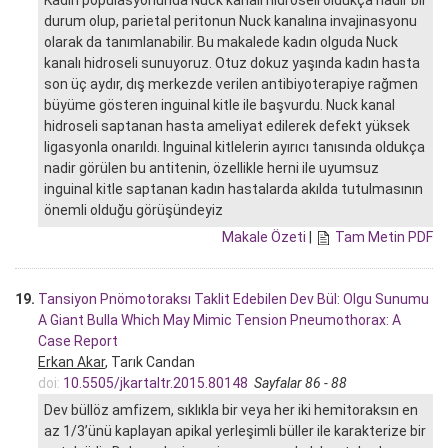
durum olup, parietal peritonun Nuck kanalına invajinasyonu
olarak da tanımlanabilir. Bu makalede kadın olguda Nuck
kanalı hidroseli sunuyoruz. Otuz dokuz yaşında kadın hasta
son üç aydır, dış merkezde verilen antibiyoterapiye rağmen
büyüme gösteren inguinal kitle ile başvurdu. Nuck kanal
hidroseli saptanan hasta ameliyat edilerek defekt yüksek
ligasyonla onarıldı. Inguinal kitlelerin ayırıcı tanısında oldukça
nadir görülen bu antitenin, özellikle herni ile uyumsuz
inguinal kitle saptanan kadın hastalarda akılda tutulmasının
önemli olduğu görüşündeyiz
Makale Özeti
|
Tam Metin PDF
19.
Tansiyon Pnömotoraksı Taklit Edebilen Dev Bül: Olgu Sunumu
A Giant Bulla Which May Mimic Tension Pneumothorax: A
Case Report
Erkan Akar
, Tarık Candan
doi:
10.5505/jkartaltr.2015.80148
Sayfalar 86 - 88
Dev büllöz amfizem, sıklıkla bir veya her iki hemitoraksın en
az 1/3’ünü kaplayan apikal yerleşimli büller ile karakterize bir