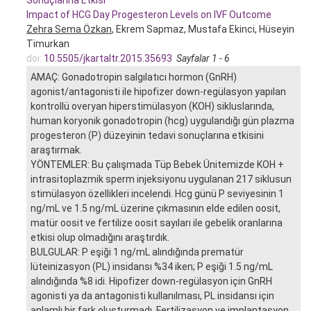
Impact of HCG Day Progesteron Levels on IVF Outcome
Zehra Sema Özkan
, Ekrem Sapmaz, Mustafa Ekinci, Hüseyin
Timurkan
doi:
10.5505/jkartaltr.2015.35693
Sayfalar 1 - 6
AMAÇ: Gonadotropin salgılatıcı hormon (GnRH)
agonist/antagonisti ile hipofizer down-regülasyon yapılan
kontrollü overyan hiperstimülasyon (KOH) sikluslarında,
human koryonik gonadotropin (hcg) uygulandığı gün plazma
progesteron (P) düzeyinin tedavi sonuçlarına etkisini
araştırmak.
YÖNTEMLER: Bu çalışmada Tüp Bebek Ünitemizde KOH +
intrasitoplazmik sperm injeksiyonu uygulanan 217 siklusun
stimülasyon özellikleri incelendi. Hcg günü P seviyesinin 1
ng/mL ve 1.5 ng/mL üzerine çıkmasının elde edilen oosit,
matür oosit ve fertilize oosit sayıları ile gebelik oranlarına
etkisi olup olmadığını araştırdık.
BULGULAR: P eşiği 1 ng/mL alındığında prematür
lüteinizasyon (PL) insidansı %34 iken; P eşiği 1.5 ng/mL
alındığında %8 idi. Hipofizer down-regülasyon için GnRH
agonisti ya da antagonisti kullanılması, PL insidansı için
anlamlı bir fark oluşturmadı. Fertilizasyon ve implantasyon