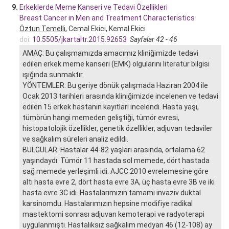
9.
Erkeklerde Meme Kanseri ve Tedavi Özellikleri
Breast Cancer in Men and Treatment Characteristics
Öztun Temelli
, Cemal Ekici, Kemal Ekici
doi:
10.5505/jkartaltr.2015.92653
Sayfalar 42 - 46
AMAÇ: Bu çalışmamızda amacımız kliniğimizde tedavi
edilen erkek meme kanseri (EMK) olgularını literatür bilgisi
ışığında sunmaktır.
YÖNTEMLER: Bu geriye dönük çalışmada Haziran 2004 ile
Ocak 2013 tarihleri arasında kliniğimizde incelenen ve tedavi
edilen 15 erkek hastanın kayıtları incelendi. Hasta yaşı,
tümörün hangi memeden geliştiği, tümör evresi,
histopatolojik özellikler, genetik özellikler, adjuvan tedaviler
ve sağkalım süreleri analiz edildi.
BULGULAR: Hastalar 44-82 yaşları arasında, ortalama 62
yaşındaydı. Tümör 11 hastada sol memede, dört hastada
sağ memede yerleşimli idi. AJCC 2010 evrelemesine göre
altı hasta evre 2, dört hasta evre 3A, üç hasta evre 3B ve iki
hasta evre 3C idi. Hastalarımızın tamamı invaziv duktal
karsinomdu. Hastalarımızın hepsine modifiye radikal
mastektomi sonrası adjuvan kemoterapi ve radyoterapi
uygulanmıştı. Hastalıksız sağkalım medyan 46 (12-108) ay