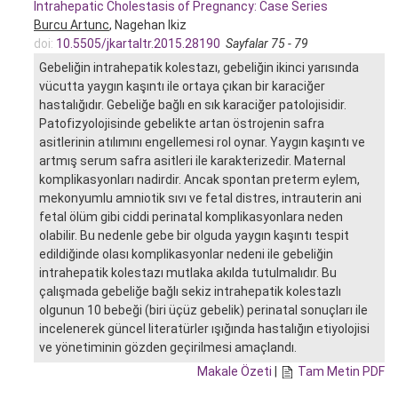
Intrahepatic Cholestasis of Pregnancy: Case Series
Burcu Artunc
, Nagehan Ikiz
doi:
10.5505/jkartaltr.2015.28190
Sayfalar 75 - 79
Gebeliğin intrahepatik kolestazı, gebeliğin ikinci yarısında
vücutta yaygın kaşıntı ile ortaya çıkan bir karaciğer
hastalığıdır. Gebeliğe bağlı en sık karaciğer patolojisidir.
Patofizyolojisinde gebelikte artan östrojenin safra
asitlerinin atılımını engellemesi rol oynar. Yaygın kaşıntı ve
artmış serum safra asitleri ile karakterizedir. Maternal
komplikasyonları nadirdir. Ancak spontan preterm eylem,
mekonyumlu amniotik sıvı ve fetal distres, intrauterin ani
fetal ölüm gibi ciddi perinatal komplikasyonlara neden
olabilir. Bu nedenle gebe bir olguda yaygın kaşıntı tespit
edildiğinde olası komplikasyonlar nedeni ile gebeliğin
intrahepatik kolestazı mutlaka akılda tutulmalıdır. Bu
çalışmada gebeliğe bağlı sekiz intrahepatik kolestazlı
olgunun 10 bebeği (biri üçüz gebelik) perinatal sonuçları ile
incelenerek güncel literatürler ışığında hastalığın etiyolojisi
ve yönetiminin gözden geçirilmesi amaçlandı.
Makale Özeti
|
Tam Metin PDF