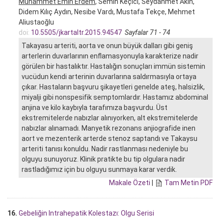
Muhammet Emin Erdem
, Semih Keçici, Seydahmet Akın,
Didem Kılıç Aydın, Nesibe Vardı, Mustafa Tekçe, Mehmet
Aliustaoğlu
doi:
10.5505/jkartaltr.2015.94547
Sayfalar 71 - 74
Takayasu arteriti, aorta ve onun büyük dalları gibi geniş
arterlerin duvarlarının enflamasyonuyla karakterize nadir
görülen bir hastalıktır. Hastalığın sonuçları immün sistemin
vucüdun kendi arterinin duvarlarına saldırmasıyla ortaya
çıkar. Hastaların başvuru şikayetleri genelde ateş, halsizlik,
miyalji gibi nonspesifik semptomlardır. Hastamız abdominal
anjina ve kilo kaybıyla tarafımıza başvurdu. Üst
ekstremitelerde nabızlar alınıyorken, alt ekstremitelerde
nabızlar alınamadı. Manyetik rezonans anjiografide inen
aort ve mezenterik arterde stenoz saptandı ve Takaysu
arteriti tanısı konuldu. Nadir rastlanması nedeniyle bu
olguyu sunuyoruz. Klinik pratikte bu tip olgulara nadir
rastladığımız için bu olguyu sunmaya karar verdik.
Makale Özeti
|
Tam Metin PDF
16.
Gebeliğin Intrahepatik Kolestazı: Olgu Serisi