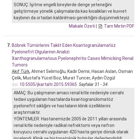
SONUÇ: İşitme engelli bireylerde denge yeteneğini
geliştirmeye yönelik çalışmalarda kas kısalıkları ve kuvvet
kaybının da ortadan kaldırılması gerektiğini düşünmekteyiz.
Makale Özeti
|
Tam Metin PDF
7.
Böbrek Tümörlerini Taklit Eden Ksantogranülamatöz
Pyelonefrit Olgularının Analizi
Xanthogranulamatous Pyelonephritis Cases Mimicking Renal
Tumors
Akif Türk
, Ahmet Selimoğlu, Kadir Demir, Hasan Aslan, Osman
Çelik, Mustafa Yücel Boz, Murat Tuncer, Aydın Özgül
doi:
10.5505/jkartaltr.2015.59365
Sayfalar 31 - 34
AMAÇ: Bu çalışmanın amacı renal kitle nedeniyle cerrahi
tedavi uygulanan hastalarda ksantogranülomatöz
pyelonefrit sıklığını ve hastaların klinik özelliklerini
araştırmaktır.
YÖNTEMLER: Hastanemizde 2005 ile 2011 yılları arasında
renal kitle nedeniyle radikal nefrektomi veya nefron
koruyucu cerrahi uygulanan 420 hasta geriye dönük olarak
incelendi. Klinik ve histopatolojik bulgular değerlendirildi.