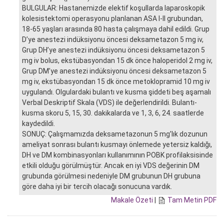
BULGULAR: Hastanemizde elektif koşullarda laparoskopik
kolesistektomi operasyonu planlanan ASA I-II grubundan,
18-65 yaşları arasında 80 hasta çalışmaya dahil edildi. Grup
D’ye anestezi indüksiyonu öncesi deksametazon 5 mg iv,
Grup DH’ye anestezi indüksiyonu öncesi deksametazon 5
mg iv bolus, ekstübasyondan 15 dk önce haloperidol 2 mg iv,
Grup DM’ye anestezi indüksiyonu öncesi deksametazon 5
mg iv, ekstübasyondan 15 dk önce metoklopramid 10 mg iv
uygulandı. Olgulardaki bulantı ve kusma şiddeti beş aşamalı
Verbal Deskriptif Skala (VDS) ile değerlendirildi. Bulantı-
kusma skoru 5, 15, 30. dakikalarda ve 1, 3, 6, 24. saatlerde
kaydedildi.
SONUÇ: Çalışmamızda deksametazonun 5 mg’lık dozunun
ameliyat sonrası bulantı kusmayı önlemede yetersiz kaldığı,
DH ve DM kombinasyonları kullanımının POBK profilaksisinde
etkili olduğu görülmüştür. Ancak en iyi VDS değerinin DM
grubunda görülmesi nedeniyle DM grubunun DH grubuna
göre daha iyi bir tercih olacağı sonucuna vardık.
Makale Özeti
|
Tam Metin PDF