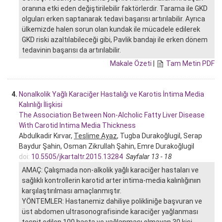
oranına etki eden değiştirilebilir faktörlerdir. Tarama ile GKD
olguları erken saptanarak tedavi başarısı artırılabilir. Ayrıca
ülkemizde halen sorun olan kundak ile mücadele edilerek
GKD riski azaltılabileceği gibi, Pavlik bandajı ile erken dönem
tedavinin başarısı da artırılabilir.
Makale Özeti
|
Tam Metin PDF
4.
Nonalkolik Yağlı Karaciğer Hastalığı ve Karotis İntima Media
Kalınlığı İlişkisi
The Association Between Non-Alcholic Fatty Liver Disease
With Carotid Intima Media Thickness
Abdulkadir Kırvar,
Teslime Ayaz
, Tugba Durakoğlugil, Serap
Baydur Şahin, Osman Zikrullah Şahin, Emre Durakoğlugil
doi:
10.5505/jkartaltr.2015.13284
Sayfalar 13 - 18
AMAÇ: Çalışmada non-alkolik yağlı karaciğer hastaları ve
sağlıklı kontrollerin karotid arter intima-media kalınlığınıın
karşılaştırılması amaçlanmıştır.
YÖNTEMLER: Hastanemiz dahiliye polikliniğe başvuran ve
üst abdomen ultrasonografisinde karaciğer yağlanması
tespit edilen 100 hasta ve yağlanması olmayan 30 kişi