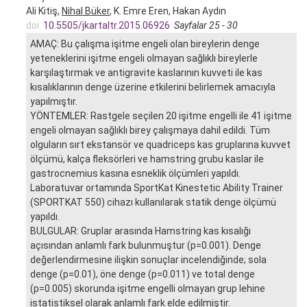
Ali Kitiş,
Nihal Büker
, K. Emre Eren, Hakan Aydın
doi:
10.5505/jkartaltr.2015.06926
Sayfalar 25 - 30
AMAÇ: Bu çalışma işitme engeli olan bireylerin denge
yeteneklerini işitme engeli olmayan sağlıklı bireylerle
karşılaştırmak ve antigravite kaslarının kuvveti ile kas
kısalıklarının denge üzerine etkilerini belirlemek amacıyla
yapılmıştır.
YÖNTEMLER: Rastgele seçilen 20 işitme engelli ile 41 işitme
engeli olmayan sağlıklı birey çalışmaya dahil edildi. Tüm
olguların sırt ekstansör ve quadriceps kas gruplarına kuvvet
ölçümü, kalça fleksörleri ve hamstring grubu kaslar ile
gastrocnemius kasına esneklik ölçümleri yapıldı.
Laboratuvar ortamında SportKat Kinestetic Ability Trainer
(SPORTKAT 550) cihazı kullanılarak statik denge ölçümü
yapıldı.
BULGULAR: Gruplar arasında Hamstring kas kısalığı
açısından anlamlı fark bulunmuştur (p=0.001). Denge
değerlendirmesine ilişkin sonuçlar incelendiğinde; sola
denge (p=0.01), öne denge (p=0.011) ve total denge
(p=0.005) skorunda işitme engelli olmayan grup lehine
istatistiksel olarak anlamlı fark elde edilmiştir.