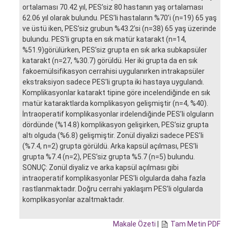
ortalaması 70.42 yıl, PES’siz 80 hastanın yaş ortalaması
62.06 yıl olarak bulundu. PES’li hastaların %70’i (n=19) 65 yaş
ve üstü iken, PES’siz grubun %43.2’si (n=38) 65 yaş üzerinde
bulundu. PES’li grupta en sık matür katarakt (n=14,
%51.9)görülürken, PES’siz grupta en sık arka subkapsüler
katarakt (n=27, %30.7) görüldü. Her iki grupta da en sık
fakoemülsifikasyon cerrahisi uygulanırken intrakapsüler
ekstraksiyon sadece PES’li grupta iki hastaya uygulandı.
Komplikasyonlar katarakt tipine göre incelendiğinde en sık
matür kataraktlarda komplikasyon gelişmiştir (n=4, %40).
İntraoperatif komplikasyonlar irdelendiğinde PES’li olguların
dördünde (%14.8) komplikasyon gelişirken, PES’siz grupta
altı olguda (%6.8) gelişmiştir. Zonül diyalizi sadece PES’li
(%7.4, n=2) grupta görüldü. Arka kapsül açılması, PES’li
grupta %7.4 (n=2), PES’siz grupta %5.7 (n=5) bulundu.
SONUÇ: Zonül diyaliz ve arka kapsül açılması gibi
intraoperatif komplikasyonlar PES’li olgularda daha fazla
rastlanmaktadır. Doğru cerrahi yaklaşım PES’li olgularda
komplikasyonlar azaltmaktadır.
Makale Özeti
|
Tam Metin PDF