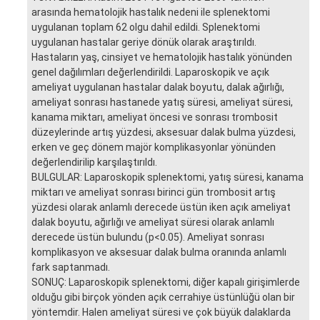
arasında hematolojik hastalık nedeni ile splenektomi
uygulanan toplam 62 olgu dahil edildi. Splenektomi
uygulanan hastalar geriye dönük olarak araştırıldı.
Hastaların yaş, cinsiyet ve hematolojik hastalık yönünden
genel dağılımları değerlendirildi. Laparoskopik ve açık
ameliyat uygulanan hastalar dalak boyutu, dalak ağırlığı,
ameliyat sonrası hastanede yatış süresi, ameliyat süresi,
kanama miktarı, ameliyat öncesi ve sonrası trombosit
düzeylerinde artış yüzdesi, aksesuar dalak bulma yüzdesi,
erken ve geç dönem majör komplikasyonlar yönünden
değerlendirilip karşılaştırıldı.
BULGULAR: Laparoskopik splenektomi, yatış süresi, kanama
miktarı ve ameliyat sonrası birinci gün trombosit artış
yüzdesi olarak anlamlı derecede üstün iken açık ameliyat
dalak boyutu, ağırlığı ve ameliyat süresi olarak anlamlı
derecede üstün bulundu (p<0.05). Ameliyat sonrası
komplikasyon ve aksesuar dalak bulma oranında anlamlı
fark saptanmadı.
SONUÇ: Laparoskopik splenektomi, diğer kapalı girişimlerde
olduğu gibi birçok yönden açık cerrahiye üstünlüğü olan bir
yöntemdir. Halen ameliyat süresi ve çok büyük dalaklarda