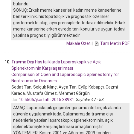
bulundu.
SONUÇ: Erkek meme kanserleri kadın meme kanserlerine
benzer klinik, histopatolojik ve prognostik özellikler
göstermekte olup, aynı prensiplerle tedavi edilmelidir. Erkek
meme kanserine erken evrede tanı konulur ve uygun tedavi
yapılırsa prognoz iyi görünmektedir.
Makale Özeti
|
Tam Metin PDF
10.
Travma Dışı Hastalıklarda Laparoskopik ve Açık
Splenektominin Karşılaştırılması
Comparison of Open and Laparoscopic Splenectomy for
Nontraumatic Diseases
Sedat Tan
, Selçuk Kılınç, Ayça Tan, Eyüp Kebapçı, Cezmi
Karaca, Mustafa Ölmez, Mehmet Görgün
doi:
10.5505/jkartaltr.2015.38981
Sayfalar 47 - 53
AMAÇ: Laparoskopik girişimler günümüzde birçok alanda
güvenle uygulanmaktadır. Çalışmamızda travma dışı
nedenlerle yapılan laparoskopik splenektominin, açık
splenektomiyle karşılaştırılması amaçlanmıştır.
YÖNTEMLER: Kasım 2001 ve Ağustos 2009 tarihleri