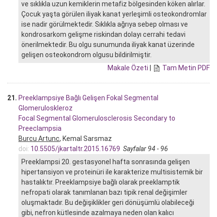
ve sıklıkla uzun kemiklerin metafiz bölgesinden köken alırlar.
Çocuk yaşta görülen iliyak kanat yerleşimli osteokondromlar
ise nadir görülmektedir. Sıklıkla ağrıya sebep olması ve
kondrosarkom gelişme riskindan dolayı cerrahi tedavi
önerilmektedir. Bu olgu sunumunda iliyak kanat üzerinde
gelişen osteokondrom olgusu bildirilmiştir.
Makale Özeti
|
Tam Metin PDF
21.
Preeklampsiye Bağlı Gelişen Fokal Segmental
Glomeruloskleroz
Focal Segmental Glomerulosclerosis Secondary to
Preeclampsia
Burcu Artunc
, Kemal Sarsmaz
doi:
10.5505/jkartaltr.2015.16769
Sayfalar 94 - 96
Preeklampsi 20. gestasyonel hafta sonrasında gelişen
hipertansiyon ve proteinüri ile karakterize multisistemik bir
hastalıktır. Preeklampsiye bağlı olarak preeklamptik
nefropati olarak tanımlanan bazı tipik renal değişimler
oluşmaktadır. Bu değişiklikler geri dönüşümlü olabileceği
gibi, nefron kütlesinde azalmaya neden olan kalıcı