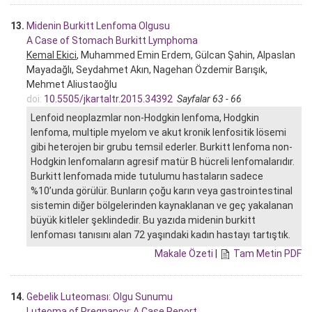
13.
Midenin Burkitt Lenfoma Olgusu
A Case of Stomach Burkitt Lymphoma
Kemal Ekici
, Muhammed Emin Erdem, Gülcan Şahin, Alpaslan
Mayadağlı, Seydahmet Akın, Nagehan Özdemir Barışık,
Mehmet Aliustaoğlu
doi:
10.5505/jkartaltr.2015.34392
Sayfalar 63 - 66
Lenfoid neoplazmlar non-Hodgkin lenfoma, Hodgkin
lenfoma, multiple myelom ve akut kronik lenfositik lösemi
gibi heterojen bir grubu temsil ederler. Burkitt lenfoma non-
Hodgkin lenfomaların agresif matür B hücreli lenfomalarıdır.
Burkitt lenfomada mide tutulumu hastaların sadece
%10’unda görülür. Bunların çoğu karın veya gastrointestinal
sistemin diğer bölgelerinden kaynaklanan ve geç yakalanan
büyük kitleler şeklindedir. Bu yazıda midenin burkitt
lenfoması tanısını alan 72 yaşındaki kadın hastayı tartıştık.
Makale Özeti
|
Tam Metin PDF
14.
Gebelik Luteoması: Olgu Sunumu
Luteoma of Pregnancy: A Case Report