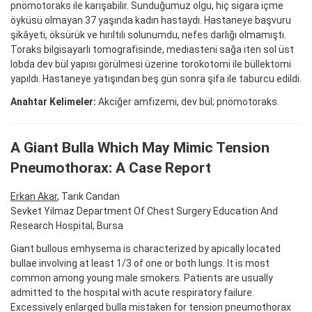
pnömotoraks ile karışabilir. Sunduğumuz olgu, hiç sigara içme
öyküsü olmayan 37 yaşında kadın hastaydı. Hastaneye başvuru
şikâyeti, öksürük ve hırıltılı solunumdu, nefes darlığı olmamıştı.
Toraks bilgisayarlı tomografisinde, mediasteni sağa iten sol üst
lobda dev bül yapısı görülmesi üzerine torokotomi ile büllektomi
yapıldı. Hastaneye yatışından beş gün sonra şifa ile taburcu edildi.
Anahtar Kelimeler:
Akciğer amfizemi, dev bül; pnömotoraks.
A Giant Bulla Which May Mimic Tension
Pneumothorax: A Case Report
Erkan Akar
, Tarık Candan
Sevket Yilmaz Department Of Chest Surgery Education And
Research Hospital, Bursa
Giant bullous emhysema is characterized by apically located
bullae involving at least 1/3 of one or both lungs. It is most
common among young male smokers. Patients are usually
admitted to the hospital with acute respiratory failure.
Excessively enlarged bulla mistaken for tension pneumothorax