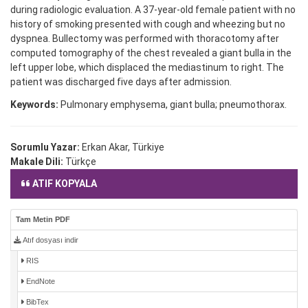
during radiologic evaluation. A 37-year-old female patient with no
history of smoking presented with cough and wheezing but no
dyspnea. Bullectomy was performed with thoracotomy after
computed tomography of the chest revealed a giant bulla in the
left upper lobe, which displaced the mediastinum to right. The
patient was discharged five days after admission.
Keywords:
Pulmonary emphysema, giant bulla; pneumothorax.
Sorumlu Yazar:
Erkan Akar, Türkiye
Makale Dili:
Türkçe
ATIF KOPYALA
Tam Metin PDF
Atıf dosyası indir
RIS
EndNote
BibTex