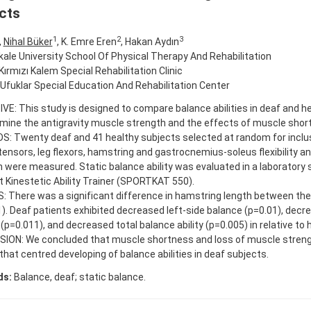
cts
1
2
3
,
Nihal Büker
, K. Emre Eren
, Hakan Aydın
le University School Of Physical Therapy And Rehabilitation
 Kırmızı Kalem Special Rehabilitation Clinic
i Ufuklar Special Education And Rehabilitation Center
E: This study is designed to compare balance abilities in deaf and h
mine the antigravity muscle strength and the effects of muscle shor
 Twenty deaf and 41 healthy subjects selected at random for inclusi
ensors, leg flexors, hamstring and gastrocnemius-soleus flexibility a
 were measured. Static balance ability was evaluated in a laboratory 
 Kinestetic Ability Trainer (SPORTKAT 550).
: There was a significant difference in hamstring length between th
). Deaf patients exhibited decreased left-side balance (p=0.01), decr
(p=0.011), and decreased total balance ability (p=0.005) in relative to 
ION: We concluded that muscle shortness and loss of muscle stren
that centred developing of balance abilities in deaf subjects.
ds:
Balance, deaf; static balance.