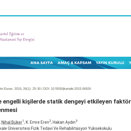
ANA SAYFA
AMAÇ & KAPSAM
YAYIN KURULU
Ist Euras. 2015; 26(1):
25-30 | DOI:
10.5505/jkartaltr.2015.06926
 engelli kişilerde statik dengeyi etkileyen faktör
enmesi
1
2
3
,
Nihal Büker
, K. Emre Eren
, Hakan Aydın
le Üniversitesi Fizik Tedavi Ve Rehabilitasyon Yüksekokulu