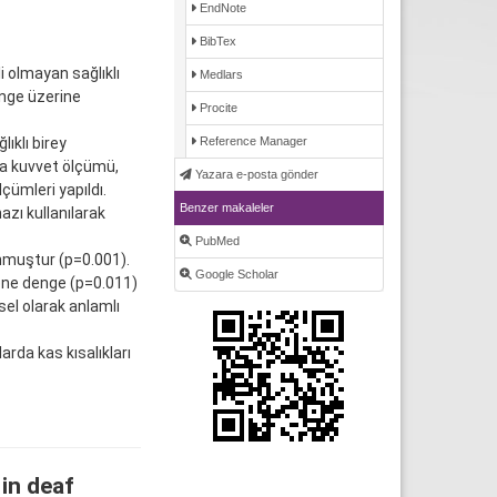
EndNote
BibTex
i olmayan sağlıklı
Medlars
denge üzerine
Procite
ıklı birey
Reference Manager
na kuvvet ölçümü,
Yazara e-posta gönder
çümleri yapıldı.
Benzer makaleler
zı kullanılarak
PubMed
nmuştur (p=0.001).
Google Scholar
 öne denge (p=0.011)
sel olarak anlamlı
rda kas kısalıkları
 in deaf