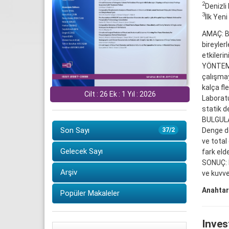
2
Denizli
3
İlk Yen
AMAÇ: Bu
bireyler
etkileri
YÖNTEMLE
çalışmay
kalça fl
Cilt : 26 Ek : 1 Yıl : 2026
Laboratu
statik d
BULGULAR
Son Sayı
Denge de
37/2
ve total
Gelecek Sayı
fark elde
SONUÇ: İ
Arşiv
ve kuvve
Anahtar
Popüler Makaleler
Inves