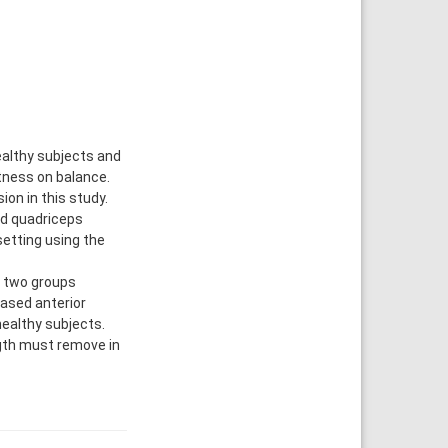
ealthy subjects and
tness on balance.
on in this study.
nd quadriceps
setting using the
e two groups
eased anterior
healthy subjects.
gth must remove in