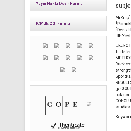
Yayın Hakkı Devir Formu
subje
1
Ali Kitiş
1
ICMJE COI Formu
Pamukka
2
Denizli
3
İlk Yen
OBJECTIV
to deter
METHODS:
Back ext
strength
SportKat
RESULTS
(p=0.001
balance 
CONCLUS
studies 
Keywor