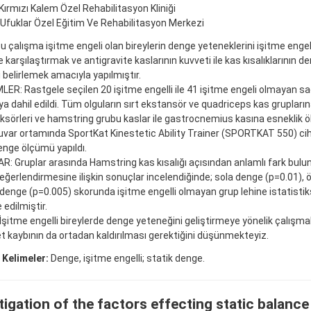
 Kırmızı Kalem Özel Rehabilitasyon Kliniği
i Ufuklar Özel Eğitim Ve Rehabilitasyon Merkezi
 çalışma işitme engeli olan bireylerin denge yeteneklerini işitme engel
le karşılaştırmak ve antigravite kaslarının kuvveti ile kas kısalıklarının 
ni belirlemek amacıyla yapılmıştır.
R: Rastgele seçilen 20 işitme engelli ile 41 işitme engeli olmayan sağl
a dahil edildi. Tüm olguların sırt ekstansör ve quadriceps kas grupları
eksörleri ve hamstring grubu kaslar ile gastrocnemius kasına esneklik öl
var ortamında SportKat Kinestetic Ability Trainer (SPORTKAT 550) ciha
enge ölçümü yapıldı.
: Gruplar arasında Hamstring kas kısalığı açısından anlamlı fark bulu
ğerlendirmesine ilişkin sonuçlar incelendiğinde; sola denge (p=0.01),
 denge (p=0.005) skorunda işitme engelli olmayan grup lehine istatistik
 edilmiştir.
şitme engelli bireylerde denge yeteneğini geliştirmeye yönelik çalışmala
t kaybının da ortadan kaldırılması gerektiğini düşünmekteyiz.
 Kelimeler:
Denge, işitme engelli; statik denge.
tigation of the factors effecting static balance