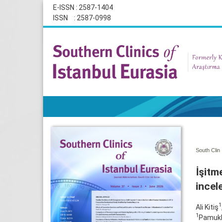
E-ISSN : 2587-1404
ISSN : 2587-0998
South Clin 
İşitme
incel
1
Ali Kitiş
1
Pamukka