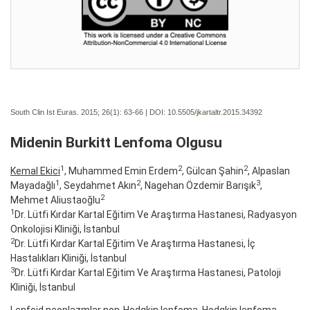
South Clin Ist Euras. 2015; 26(1):
63-66 | DOI:
10.5505/jkartaltr.2015.34392
Midenin Burkitt Lenfoma Olgusu
1
2
2
Kemal Ekici
, Muhammed Emin Erdem
, Gülcan Şahin
, Alpaslan
1
2
3
Mayadağlı
, Seydahmet Akın
, Nagehan Özdemir Barışık
,
2
Mehmet Aliustaoğlu
1
Dr. Lütfi Kırdar Kartal Eğitim Ve Araştırma Hastanesi, Radyasyon
Onkolojisi Kliniği, İstanbul
2
Dr. Lütfi Kırdar Kartal Eğitim Ve Araştırma Hastanesi, İç
Hastalıkları Kliniği, İstanbul
3
Dr. Lütfi Kırdar Kartal Eğitim Ve Araştırma Hastanesi, Patoloji
Kliniği, İstanbul
Lenfoid neoplazmlar non-Hodgkin lenfoma, Hodgkin lenfoma,