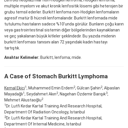
multiple myelom ve akut kronik lenfositik lösemi gibi heterojen bir
grubu temsil ederler. Burkitt lenfoma non-Hodgkin lenfomaların
agresif matür B hücreli lenfomalarıdır. Burkitt lenfomada mide
tutulumu hastaların sadece %10’unda görülür. Bunların çoğu karın
veya gastrointestinal sistemin diğer bölgelerinden kaynaklanan
ve geç yakalanan büyük kitleler şeklindedir. Bu yazıda midenin
burkitt lenfoması tanısını alan 72 yaşındaki kadın hastayı
tartıştık.
Anahtar Kelimeler:
Burkitt, lenfoma; mide.
A Case of Stomach Burkitt Lymphoma
1
2
2
Kemal Ekici
, Muhammed Emin Erdem
, Gülcan Şahin
, Alpaslan
1
2
3
Mayadağlı
, Seydahmet Akın
, Nagehan Özdemir Barışık
,
2
Mehmet Aliustaoğlu
1
Dr. Lutfi Kırdar Kartal Training And Research Hospital,
Department Of Radiation Oncology, Istanbul
2
Dr. Lutfi Kırdar Kartal Training And Research Hospital,
Department Of Internal Medicine, Istanbul