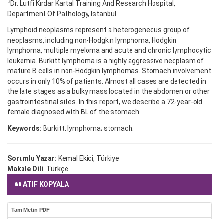
3
Dr. Lutfi Kırdar Kartal Training And Research Hospital,
Department Of Pathology, Istanbul
Lymphoid neoplasms represent a heterogeneous group of
neoplasms, including non-Hodgkin lymphoma, Hodgkin
lymphoma, multiple myeloma and acute and chronic lymphocytic
leukemia. Burkitt lymphoma is a highly aggressive neoplasm of
mature B cells in non-Hodgkin lymphomas. Stomach involvement
occurs in only 10% of patients. Almost all cases are detected in
the late stages as a bulky mass located in the abdomen or other
gastrointestinal sites. In this report, we describe a 72-year-old
female diagnosed with BL of the stomach.
Keywords:
Burkitt, lymphoma; stomach.
Sorumlu Yazar:
Kemal Ekici, Türkiye
Makale Dili:
Türkçe
ATIF KOPYALA
Tam Metin PDF