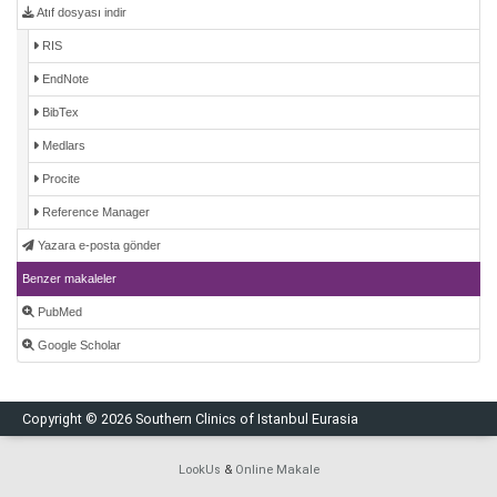
Atıf dosyası indir
RIS
EndNote
BibTex
Medlars
Procite
Reference Manager
Yazara e-posta gönder
Benzer makaleler
PubMed
Google Scholar
Copyright © 2026 Southern Clinics of Istanbul Eurasia
LookUs
&
Online Makale