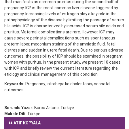
that manifests as common pruritus during the second half of
pregnancy. ICP is the most common liver disease triggered by
pregnancy. Increasing levels of estrogen play a key role in the
pathophysiology of the disease by limiting the passage of serum
bile acids. ICP is characterized by increased serum bile acids and
pruritus. Maternal complications are rare. However, ICP may
cause severe perinatal complications such as spontaneous
preterm labor, meconium staining of the amniotic fluid, fetal
distress and sudden in utero fetal death. Due to serious adverse
outcomes, the possibility of ICP should be examined in pregnant
women with puritus. In the present study, we present 10 cases
with ICP and briefly review the current literature regarding the
etiology and clinical management of this condition.
Keywords:
Pregnancy, intrahepatic cholestasis; neonatal
outcomes.
Sorumlu Yazar:
Burcu Artunc, Türkiye
Makale Dili:
Türkçe
ATIF KOPYALA