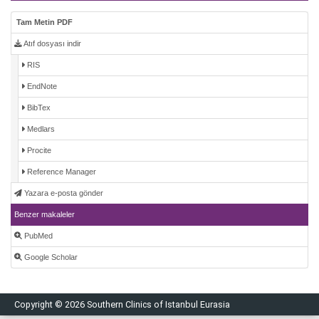
Tam Metin PDF
Atıf dosyası indir
RIS
EndNote
BibTex
Medlars
Procite
Reference Manager
Yazara e-posta gönder
Benzer makaleler
PubMed
Google Scholar
Copyright © 2026 Southern Clinics of Istanbul Eurasia