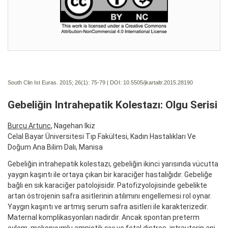
South Clin Ist Euras. 2015; 26(1):
75-79 | DOI:
10.5505/jkartaltr.2015.28190
Gebeliğin Intrahepatik Kolestazı: Olgu Serisi
Burcu Artunc
, Nagehan Ikiz
Celal Bayar Üniversitesi Tıp Fakültesi, Kadın Hastalıkları Ve
Doğum Ana Bilim Dalı, Manisa
Gebeliğin intrahepatik kolestazı, gebeliğin ikinci yarısında vücutta
yaygın kaşıntı ile ortaya çıkan bir karaciğer hastalığıdır. Gebeliğe
bağlı en sık karaciğer patolojisidir. Patofizyolojisinde gebelikte
artan östrojenin safra asitlerinin atılımını engellemesi rol oynar.
Yaygın kaşıntı ve artmış serum safra asitleri ile karakterizedir.
Maternal komplikasyonları nadirdir. Ancak spontan preterm
eylem, mekonyumlu amniotik sıvı ve fetal distres, intrauterin ani