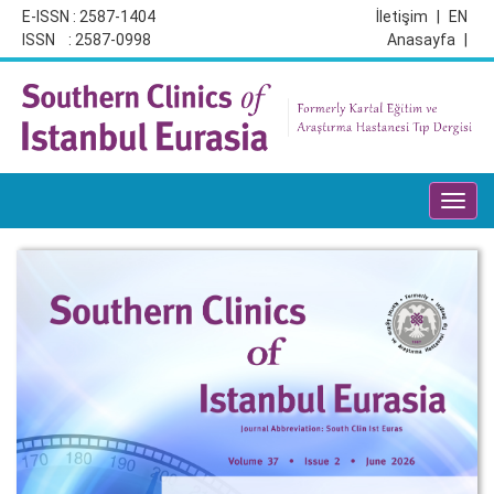
E-ISSN : 2587-1404
İletişim
|
EN
ISSN : 2587-0998
Anasayfa
|
Toggl