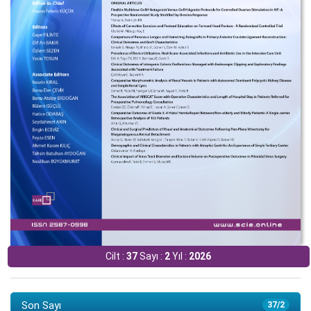
Cilt :
37
Sayı :
2
Yıl :
2026
Son Sayı
37/2