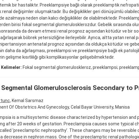
temik bir hastalıktır. Preeklampsiye bağlı olarak preeklamptik nefropat
ik renal değişimler oluşmaktadır. Bu değişiklikler geri dönüşümlü olabilec
de azalmaya neden olan kalıcı değişiklikler de olabilmektedir. Preeklamp
lerden birisi fokal segmental glomerulosklerozdur. Gebelik sırasında olu
sonrasında da devam etmesi renal prognoz açısından kötüdür ve bir sonr
ğırlaşarak böbrek yetersizliğine ilerleyebilir. Ayrıca, altta yatan renal pa
 hipertansiyon antenatal prognoz açısından da oldukça kötüdür ve gebel
nin daha da ağırlaşması, preeklampsi ve preeklampsiye bağlı ek patoloji
in gelişme kısıtlılığı gibi komplikasyonlar gelişebilmektedir.
 Kelimeler:
Fokal segmental glomeruloskleroz, preeklampsi; preeklampt
 Segmental Glomerulosclerosis Secondary to P
rtunc
, Kemal Sarsmaz
nt Of Obstetrics And Gynecology, Celal Bayar University, Manisa
psia is a multisystemic disease characterized by hypertension and p
ing after 20 weeks of gestation. Preeclampsia causes some typical c
called ‘preeclamptic nephropathy’. These changes may be reversible 
a decrease in nephron mass. One of the preeclamptic renal pathologie