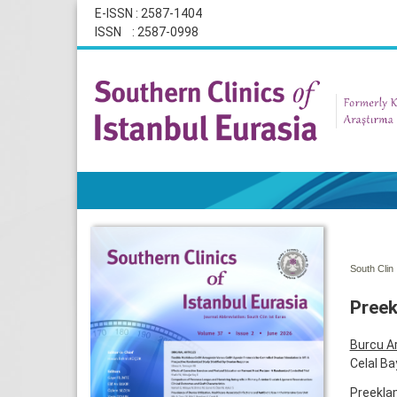
E-ISSN : 2587-1404
ISSN : 2587-0998
South Clin 
Preek
Burcu A
Celal Ba
Preeklam