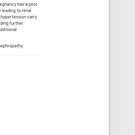
regnancy has a poor
 leading to renal
e hypertension carry
uding further
dditional
nephropathy.