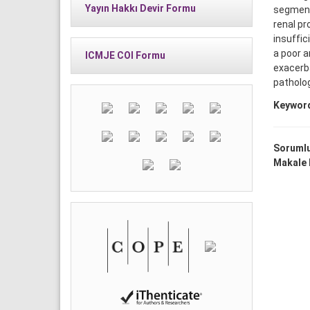
Yayın Hakkı Devir Formu
segmenta
renal pr
insuffic
a poor a
ICMJE COI Formu
exacerba
patholog
Keywor
Sorumlu
Makale D