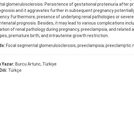
l glomerulosclerosis. Persistence of gestational proteinuria after p
ognosisi and it aggravates further in subsequent pregnancy potentially
iency. Furthermore, presence of underlying renal pathologies or sever
ntenatal prognosis. Besides, it may lead to various complications incl
tion of renal pathology during pregnancy, preeclampsia, and related a
ies, premature birth, and intrauterine growth restriction.
ds:
Focal segmental glomerulosclerosis, preeclampsia; preeclamptic 
 Yazar:
Burcu Artunc, Türkiye
ili:
Türkçe