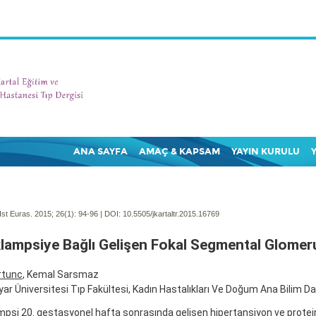
ANA SAYFA
AMAÇ & KAPSAM
YAYIN KURULU
Ist Euras. 2015; 26(1):
94-96 | DOI:
10.5505/jkartaltr.2015.16769
lampsiye Bağlı Gelişen Fokal Segmental Glomer
rtunc
, Kemal Sarsmaz
yar Üniversitesi Tıp Fakültesi, Kadın Hastalıkları Ve Doğum Ana Bilim Da
psi 20. gestasyonel hafta sonrasında gelişen hipertansiyon ve proteinü