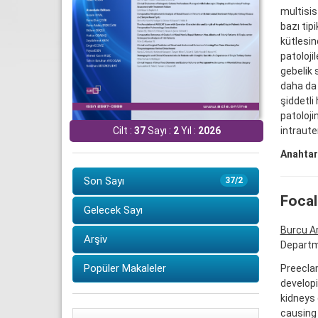
multisis
bazı tip
kütlesin
patoloji
gebelik 
daha da a
şiddetli
patoloji
intrauter
Cilt :
37
Sayı :
2
Yıl :
2026
Anahtar
Son Sayı
37/2
Focal
Gelecek Sayı
Burcu A
Arşiv
Departme
Popüler Makaleler
Preeclam
develop
kidneys 
causing 