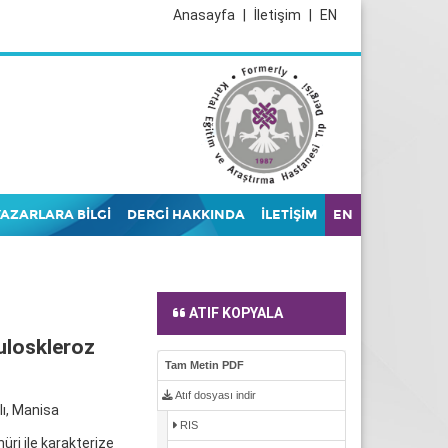
Anasayfa
|
İletişim
|
EN
YAZARLARA BİLGİ
DERGİ HAKKINDA
İLETİŞİM
EN
ATIF KOPYALA
uloskleroz
Tam Metin PDF
Atıf dosyası indir
lı, Manisa
RIS
ri ile karakterize