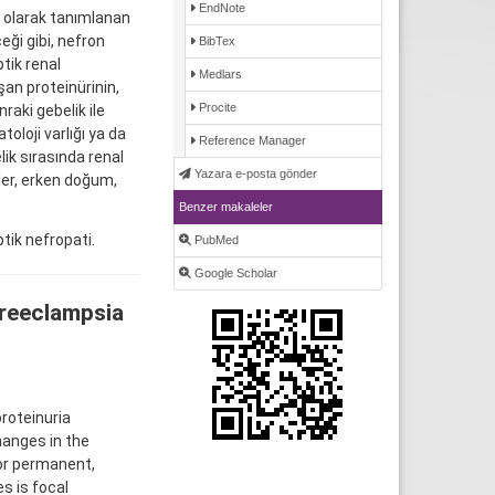
EndNote
i olarak tanımlanan
eği gibi, nefron
BibTex
tik renal
Medlars
şan proteinürinin,
Procite
aki gebelik ile
toloji varlığı ya da
Reference Manager
ik sırasında renal
Yazara e-posta gönder
ler, erken doğum,
Benzer makaleler
ik nefropati.
PubMed
Google Scholar
reeclampsia
roteinuria
hanges in the
or permanent,
s is focal