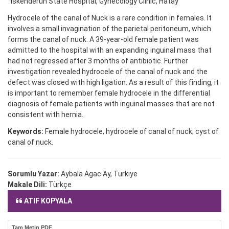
Iskenderun State Hospital, Gynecology Clinic, Hatay
Hydrocele of the canal of Nuck is a rare condition in females. It
involves a small invagination of the parietal peritoneum, which
forms the canal of nuck. A 39-year-old female patient was
admitted to the hospital with an expanding inguinal mass that
had not regressed after 3 months of antibiotic. Further
investigation revealed hydrocele of the canal of nuck and the
defect was closed with high ligation. As a result of this finding, it
is important to remember female hydrocele in the differential
diagnosis of female patients with inguinal masses that are not
consistent with hernia.
Keywords:
Female hydrocele, hydrocele of canal of nuck; cyst of
canal of nuck.
Sorumlu Yazar:
Aybala Agac Ay, Türkiye
Makale Dili:
Türkçe
ATIF KOPYALA
Tam Metin PDF