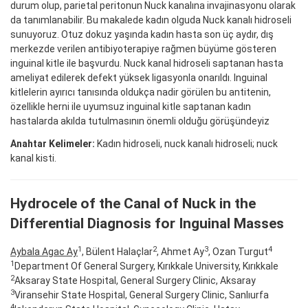
durum olup, parietal peritonun Nuck kanalına invajinasyonu olarak
da tanımlanabilir. Bu makalede kadın olguda Nuck kanalı hidroseli
sunuyoruz. Otuz dokuz yaşında kadın hasta son üç aydır, dış
merkezde verilen antibiyoterapiye rağmen büyüme gösteren
inguinal kitle ile başvurdu. Nuck kanal hidroseli saptanan hasta
ameliyat edilerek defekt yüksek ligasyonla onarıldı. Inguinal
kitlelerin ayırıcı tanısında oldukça nadir görülen bu antitenin,
özellikle herni ile uyumsuz inguinal kitle saptanan kadın
hastalarda akılda tutulmasının önemli olduğu görüşündeyiz
Anahtar Kelimeler:
Kadın hidroseli, nuck kanalı hidroseli; nuck
kanal kisti.
Hydrocele of the Canal of Nuck in the
Differential Diagnosis for Inguinal Masses
1
2
3
4
Aybala Agac Ay
, Bülent Halaçlar
, Ahmet Ay
, Ozan Turgut
1
Department Of General Surgery, Kırıkkale University, Kırıkkale
2
Aksaray State Hospital, General Surgery Clinic, Aksaray
3
Viransehir State Hospital, General Surgery Clinic, Sanlıurfa
4