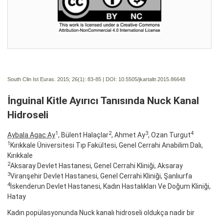
South Clin Ist Euras. 2015; 26(1):
83-85 | DOI:
10.5505/jkartaltr.2015.86648
İnguinal Kitle Ayırıcı Tanısında Nuck Kanal
Hidroseli
1
2
3
4
Aybala Agac Ay
, Bülent Halaçlar
, Ahmet Ay
, Ozan Turgut
1
Kırıkkale Üniversitesi Tıp Fakültesi, Genel Cerrahi Anabilim Dalı,
Kırıkkale
2
Aksaray Devlet Hastanesi, Genel Cerrahi Kliniği, Aksaray
3
Viranşehir Devlet Hastanesi, Genel Cerrahi Kliniği, Şanlıurfa
4
İskenderun Devlet Hastanesi, Kadın Hastalıkları Ve Doğum Kliniği,
Hatay
Kadın popülasyonunda Nuck kanalı hidroseli oldukça nadir bir