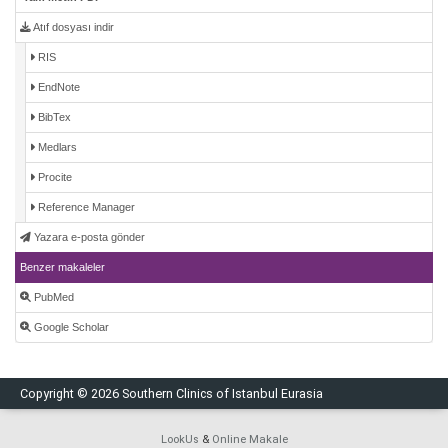
Atıf dosyası indir
RIS
EndNote
BibTex
Medlars
Procite
Reference Manager
Yazara e-posta gönder
Benzer makaleler
PubMed
Google Scholar
Copyright © 2026 Southern Clinics of Istanbul Eurasia
LookUs
&
Online Makale