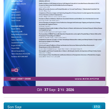
Cilt :
37
Sayı :
2
Yıl :
2026
Son Sayı
37/2