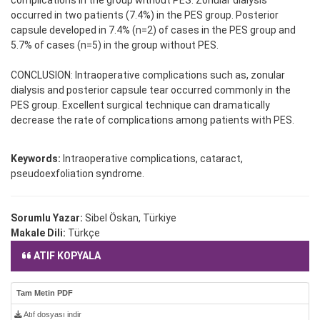
complications in the group without PES. Zonular dialysis
occurred in two patients (7.4%) in the PES group. Posterior
capsule developed in 7.4% (n=2) of cases in the PES group and
5.7% of cases (n=5) in the group without PES.
CONCLUSION: Intraoperative complications such as, zonular
dialysis and posterior capsule tear occurred commonly in the
PES group. Excellent surgical technique can dramatically
decrease the rate of complications among patients with PES.
Keywords:
Intraoperative complications, cataract,
pseudoexfoliation syndrome.
Sorumlu Yazar:
Sibel Öskan, Türkiye
Makale Dili:
Türkçe
ATIF KOPYALA
Tam Metin PDF
Atıf dosyası indir