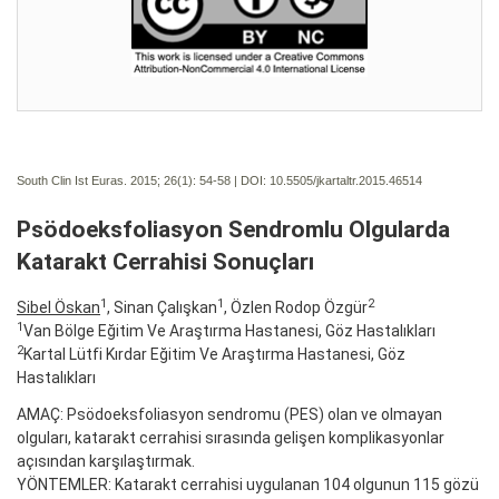
South Clin Ist Euras. 2015; 26(1):
54-58 | DOI:
10.5505/jkartaltr.2015.46514
Psödoeksfoliasyon Sendromlu Olgularda
Katarakt Cerrahisi Sonuçları
1
1
2
Sibel Öskan
, Sinan Çalışkan
, Özlen Rodop Özgür
1
Van Bölge Eğitim Ve Araştırma Hastanesi, Göz Hastalıkları
2
Kartal Lütfi Kırdar Eğitim Ve Araştırma Hastanesi, Göz
Hastalıkları
AMAÇ: Psödoeksfoliasyon sendromu (PES) olan ve olmayan
olguları, katarakt cerrahisi sırasında gelişen komplikasyonlar
açısından karşılaştırmak.
YÖNTEMLER: Katarakt cerrahisi uygulanan 104 olgunun 115 gözü