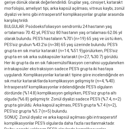
geriye dönük olarak değerlendirildi. Gruplar yaş, cinsiyet, katarakt
morfolojisi, ameliyat tipi, arka kapsül açılması, vitreus kaybı, zonül
diyalizi ve lens gibi intraoperatif komplikasyonlar gruplar arasında
karşılaştırıldı.
BULGULAR: Psödoeksfoliasyon sendromlu 24 hastanın yaş
ortalaması 70.42 yıl, PES’siz 80 hastanın yaş ortalaması 62.06 yıl
olarak bulundu. PES’li hastaların %70’i (n=19) 65 yaş ve üstü iken,
PES’siz grubun %43.2’si (n=38) 65 yaş üzerinde bulundu. PES’li
grupta en sık matür katarakt (n=14, %51.9)görülürken, PES’siz
grupta en sık arka subkapsüler katarakt (n=27, %30.7) görüldü.
Her iki grupta da en sık fakoemülsifikasyon cerrahisi uygulanırken
intrakapsüler ekstraksiyon sadece PES’li grupta iki hastaya
uygulandı. Komplikasyonlar katarakt tipine göre incelendiğinde en
sık matür kataraktlarda komplikasyon gelişmiştir (n=4, %40).
İntraoperatif komplikasyonlar irdelendiğinde PES’li olguların
dördünde (%14.8) komplikasyon gelişirken, PES’siz grupta altı
olguda (%6.8) gelişmiştir. Zonül diyalizi sadece PES’li (%7.4, n=2)
grupta görüldü. Arka kapsül açılması, PES’li grupta %7.4 (n=2),
PES’siz grupta %5.7 (n=5) bulundu.
SONUÇ: Zonül diyaliz ve arka kapsül açılması gibi intraoperatif
komplikasyonlar PES’li olgularda daha fazla rastlanmaktadır.