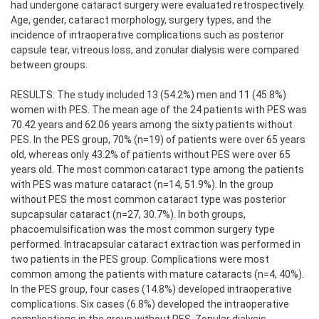
had undergone cataract surgery were evaluated retrospectively.
Age, gender, cataract morphology, surgery types, and the
incidence of intraoperative complications such as posterior
capsule tear, vitreous loss, and zonular dialysis were compared
between groups.
RESULTS: The study included 13 (54.2%) men and 11 (45.8%)
women with PES. The mean age of the 24 patients with PES was
70.42 years and 62.06 years among the sixty patients without
PES. In the PES group, 70% (n=19) of patients were over 65 years
old, whereas only 43.2% of patients without PES were over 65
years old. The most common cataract type among the patients
with PES was mature cataract (n=14, 51.9%). In the group
without PES the most common cataract type was posterior
supcapsular cataract (n=27, 30.7%). In both groups,
phacoemulsification was the most common surgery type
performed. Intracapsular cataract extraction was performed in
two patients in the PES group. Complications were most
common among the patients with mature cataracts (n=4, 40%).
In the PES group, four cases (14.8%) developed intraoperative
complications. Six cases (6.8%) developed the intraoperative