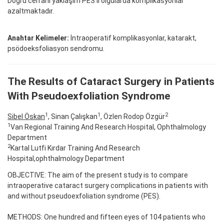
Doğru cerrahi yaklaşım PES’li olgularda komplikasyonlar
azaltmaktadır.
Anahtar Kelimeler:
İntraoperatif komplikasyonlar, katarakt,
psödoeksfoliasyon sendromu.
The Results of Cataract Surgery in Patients
With Pseudoexfoliation Syndrome
1
1
2
Sibel Öskan
, Sinan Çalışkan
, Özlen Rodop Özgür
1
Van Regional Training And Research Hospital, Ophthalmology
Department
2
Kartal Lutfi Kırdar Training And Research
Hospital,ophthalmology Department
OBJECTIVE: The aim of the present study is to compare
intraoperative cataract surgery complications in patients with
and without pseudoexfoliation syndrome (PES).
METHODS: One hundred and fifteen eyes of 104 patients who