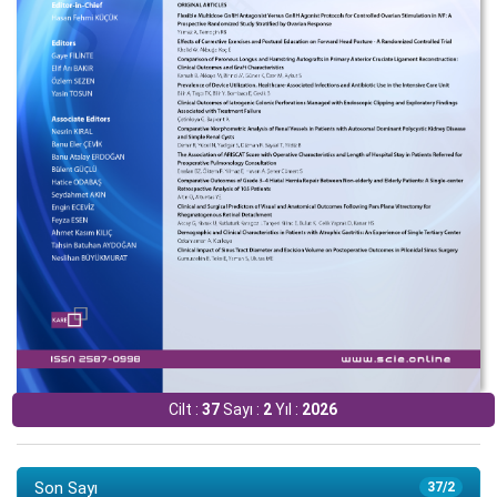
Cilt :
37
Sayı :
2
Yıl :
2026
Son Sayı
37/2