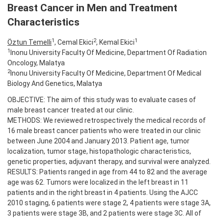
Breast Cancer in Men and Treatment
Characteristics
1
2
1
Öztun Temelli
, Cemal Ekici
, Kemal Ekici
1
Inonu University Faculty Of Medicine, Department Of Radiation
Oncology, Malatya
2
Inonu University Faculty Of Medicine, Department Of Medical
Biology And Genetics, Malatya
OBJECTIVE: The aim of this study was to evaluate cases of
male breast cancer treated at our clinic.
METHODS: We reviewed retrospectively the medical records of
16 male breast cancer patients who were treated in our clinic
between June 2004 and January 2013. Patient age, tumor
localization, tumor stage, histopathologic characteristics,
genetic properties, adjuvant therapy, and survival were analyzed.
RESULTS: Patients ranged in age from 44 to 82 and the average
age was 62. Tumors were localized in the left breast in 11
patients and in the right breast in 4 patients. Using the AJCC
2010 staging, 6 patients were stage 2, 4 patients were stage 3A,
3 patients were stage 3B, and 2 patients were stage 3C. All of