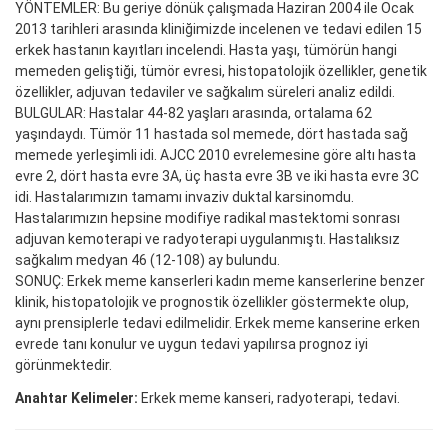
YÖNTEMLER: Bu geriye dönük çalışmada Haziran 2004 ile Ocak
2013 tarihleri arasında kliniğimizde incelenen ve tedavi edilen 15
erkek hastanın kayıtları incelendi. Hasta yaşı, tümörün hangi
memeden geliştiği, tümör evresi, histopatolojik özellikler, genetik
özellikler, adjuvan tedaviler ve sağkalım süreleri analiz edildi.
BULGULAR: Hastalar 44-82 yaşları arasında, ortalama 62
yaşındaydı. Tümör 11 hastada sol memede, dört hastada sağ
memede yerleşimli idi. AJCC 2010 evrelemesine göre altı hasta
evre 2, dört hasta evre 3A, üç hasta evre 3B ve iki hasta evre 3C
idi. Hastalarımızın tamamı invaziv duktal karsinomdu.
Hastalarımızın hepsine modifiye radikal mastektomi sonrası
adjuvan kemoterapi ve radyoterapi uygulanmıştı. Hastalıksız
sağkalım medyan 46 (12-108) ay bulundu.
SONUÇ: Erkek meme kanserleri kadın meme kanserlerine benzer
klinik, histopatolojik ve prognostik özellikler göstermekte olup,
aynı prensiplerle tedavi edilmelidir. Erkek meme kanserine erken
evrede tanı konulur ve uygun tedavi yapılırsa prognoz iyi
görünmektedir.
Anahtar Kelimeler:
Erkek meme kanseri, radyoterapi, tedavi.