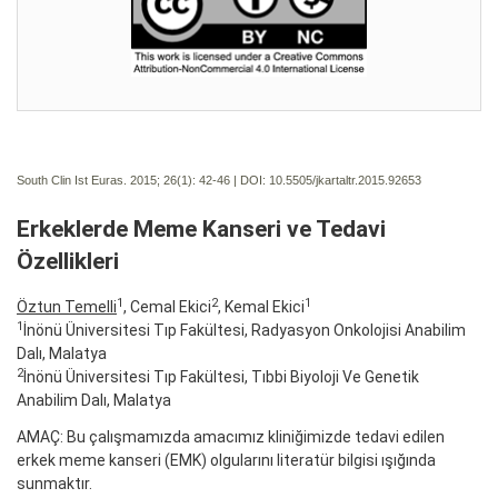
South Clin Ist Euras. 2015; 26(1):
42-46 | DOI:
10.5505/jkartaltr.2015.92653
Erkeklerde Meme Kanseri ve Tedavi
Özellikleri
1
2
1
Öztun Temelli
, Cemal Ekici
, Kemal Ekici
1
İnönü Üniversitesi Tıp Fakültesi, Radyasyon Onkolojisi Anabilim
Dalı, Malatya
2
İnönü Üniversitesi Tıp Fakültesi, Tıbbi Biyoloji Ve Genetik
Anabilim Dalı, Malatya
AMAÇ: Bu çalışmamızda amacımız kliniğimizde tedavi edilen
erkek meme kanseri (EMK) olgularını literatür bilgisi ışığında
sunmaktır.