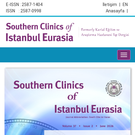
E-ISSN : 2587-1404
İletişim
|
EN
ISSN : 2587-0998
Anasayfa
|
Toggl