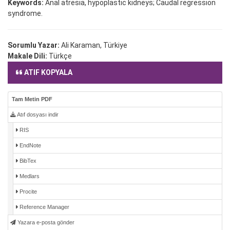
Keywords:
Anal atresia, hypoplastic kidneys; Caudal regression
syndrome.
Sorumlu Yazar:
Ali Karaman, Türkiye
Makale Dili:
Türkçe
ATIF KOPYALA
Tam Metin PDF
Atıf dosyası indir
RIS
EndNote
BibTex
Medlars
Procite
Reference Manager
Yazara e-posta gönder