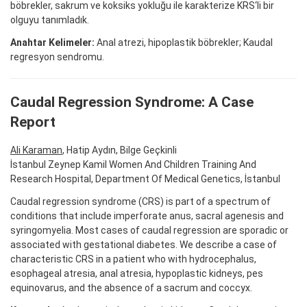
böbrekler, sakrum ve koksiks yokluğu ile karakterize KRS‘li bir
olguyu tanımladık.
Anahtar Kelimeler:
Anal atrezi, hipoplastik böbrekler; Kaudal
regresyon sendromu.
Caudal Regression Syndrome: A Case
Report
Ali Karaman
, Hatip Aydın, Bilge Geçkinli
İstanbul Zeynep Kamil Women And Children Training And
Research Hospital, Department Of Medical Genetics, İstanbul
Caudal regression syndrome (CRS) is part of a spectrum of
conditions that include imperforate anus, sacral agenesis and
syringomyelia. Most cases of caudal regression are sporadic or
associated with gestational diabetes. We describe a case of
characteristic CRS in a patient who with hydrocephalus,
esophageal atresia, anal atresia, hypoplastic kidneys, pes
equinovarus, and the absence of a sacrum and coccyx.