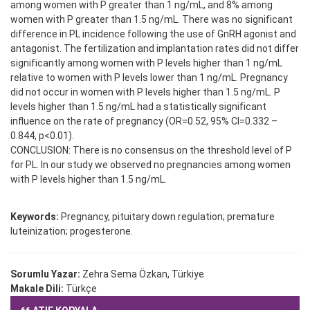
among women with P greater than 1 ng/mL, and 8% among
women with P greater than 1.5 ng/mL. There was no significant
difference in PL incidence following the use of GnRH agonist and
antagonist. The fertilization and implantation rates did not differ
significantly among women with P levels higher than 1 ng/mL
relative to women with P levels lower than 1 ng/mL. Pregnancy
did not occur in women with P levels higher than 1.5 ng/mL. P
levels higher than 1.5 ng/mL had a statistically significant
influence on the rate of pregnancy (OR=0.52, 95% CI=0.332 –
0.844, p<0.01).
CONCLUSION: There is no consensus on the threshold level of P
for PL. In our study we observed no pregnancies among women
with P levels higher than 1.5 ng/mL.
Keywords:
Pregnancy, pituitary down regulation; premature
luteinization; progesterone.
Sorumlu Yazar:
Zehra Sema Özkan, Türkiye
Makale Dili:
Türkçe