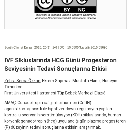
South Clin Ist Euras. 2015; 26(1):
1-6 | DOI:
10.5505/jkartaltr.2015.35693
IVF Sikluslarında HCG Günü Progesteron
Seviyesinin Tedavi Sonuçlarına Etkisi
Zehra Sema Özkan
, Ekrem Sapmaz, Mustafa Ekinci, Hüseyin
Timurkan
Fırat Üniversitesi Hastanesi Tüp Bebek Merkezi, Elazığ
AMAÇ: Gonadotropin salgılatıcı hormon (GnRH)
agonist/antagonisti ile hipofizer down-regülasyon yapılan
kontrollü overyan hiperstimülasyon (KOH) sikluslarında, human
koryonik gonadotropin (hcg) uygulandığı gün plazma progesteron
(P) düzeyinin tedavi sonuçlarına etkisini araştırmak.