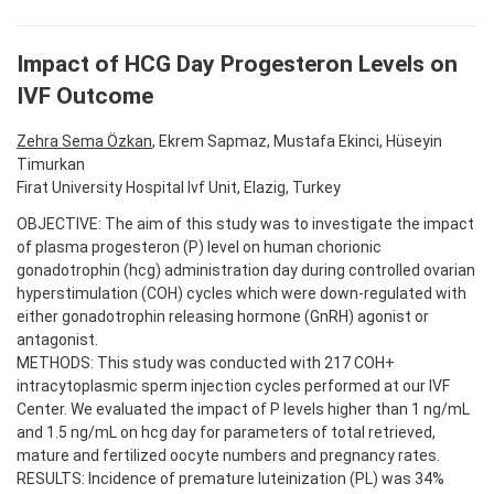
Impact of HCG Day Progesteron Levels on
IVF Outcome
Zehra Sema Özkan
, Ekrem Sapmaz, Mustafa Ekinci, Hüseyin
Timurkan
Firat University Hospital Ivf Unit, Elazig, Turkey
OBJECTIVE: The aim of this study was to investigate the impact
of plasma progesteron (P) level on human chorionic
gonadotrophin (hcg) administration day during controlled ovarian
hyperstimulation (COH) cycles which were down-regulated with
either gonadotrophin releasing hormone (GnRH) agonist or
antagonist.
METHODS: This study was conducted with 217 COH+
intracytoplasmic sperm injection cycles performed at our IVF
Center. We evaluated the impact of P levels higher than 1 ng/mL
and 1.5 ng/mL on hcg day for parameters of total retrieved,
mature and fertilized oocyte numbers and pregnancy rates.
RESULTS: Incidence of premature luteinization (PL) was 34%