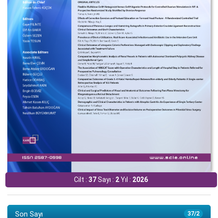
Cilt :
37
Sayı :
2
Yıl :
2026
Son Sayı
37/2