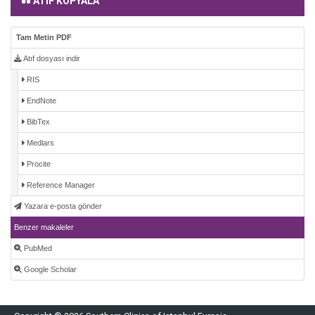
ATIF KOPYALA
Tam Metin PDF
Atıf dosyası indir
RIS
EndNote
BibTex
Medlars
Procite
Reference Manager
Yazara e-posta gönder
Benzer makaleler
PubMed
Google Scholar