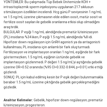
YÖNTEMLER: Bu çalışmada Tüp Bebek Ünitemizde KOH +
intrasitoplazmik sperm injeksiyonu uygulanan 217 siklusun
stimülasyon özellikleri incelendi. Hcg günü P seviyesinin 1 ng/mL
ve 1.5 ng/mL üzerine çıkmasının elde edilen oosit, matür oosit ve
fertilize oosit sayıları ile gebelik oranlarına etkisi olup olmadığını
araştırdık.
BULGULAR: P eşiği 1 ng/mL alındığında prematür lüteinizasyon
(PL) insidansı %34 iken; P eşiği 1.5 ng/mL alındığında %8 idi.
Hipofizer down-regülasyon için GnRH agonisti ya da antagonisti
kullanılması, PL insidansı için anlamlı bir fark oluşturmadı.
Fertilizasyon ve implantasyon oranları 1 ng/mL eşiğinde bir fark
göstermezken; 1.5 ng/mL eşiğinin üstünde gebelik ve
implantasyon gözlenmedi. P değeri 1.5 ng/mL‘yi aştığında gebelik
üzerine OR=0.52 oranında (%95 CI=0.332-0.844, p<0.01) etki ettiği
gözlendi.
SONUÇ: PL için kabul edilmiş kesin bir P eşik değeri bulunmamakla
beraber 1.5 ng/mL üzerine çıktığında gebelik gerçekleşmediğini
gözledik.
Anahtar Kelimeler:
Gebelik, hipofizer down-regülasyon; prematür
lüteinizasyon; progesteron.