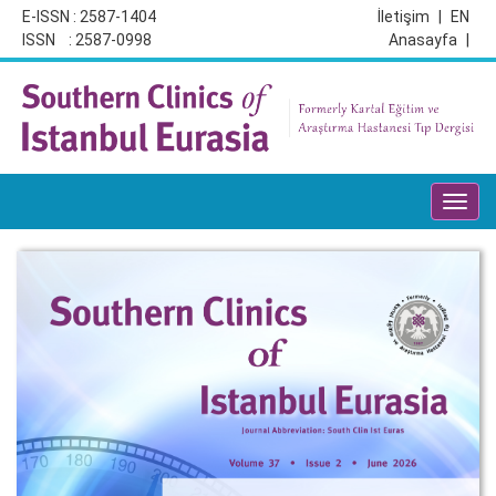
E-ISSN : 2587-1404
İletişim
|
EN
ISSN : 2587-0998
Anasayfa
|
Toggl