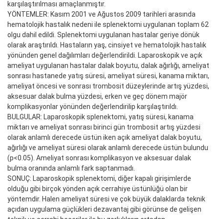
karşılaştırılması amaçlanmıştır.
YÖNTEMLER: Kasım 2001 ve Ağustos 2009 tarihleri arasında
hematolojik hastalık nedeni ile splenektomi uygulanan toplam 62
olgu dahil edildi. Splenektomi uygulanan hastalar geriye dönük
olarak araştırıldı. Hastaların yaş, cinsiyet ve hematolojik hastalık
yönünden genel dağılımları değerlendirildi. Laparoskopik ve açık
ameliyat uygulanan hastalar dalak boyutu, dalak ağırlığı, ameliyat
sonrası hastanede yatış süresi, ameliyat süresi, kanama miktarı,
ameliyat öncesi ve sonrası trombosit düzeylerinde artış yüzdesi,
aksesuar dalak bulma yüzdesi, erken ve geç dönem majör
komplikasyonlar yönünden değerlendirilip karşılaştırıldı.
BULGULAR: Laparoskopik splenektomi, yatış süresi, kanama
miktarı ve ameliyat sonrası birinci gün trombosit artış yüzdesi
olarak anlamlı derecede üstün iken açık ameliyat dalak boyutu,
ağırlığı ve ameliyat süresi olarak anlamlı derecede üstün bulundu
(p<0.05). Ameliyat sonrası komplikasyon ve aksesuar dalak
bulma oranında anlamlı fark saptanmadı.
SONUÇ: Laparoskopik splenektomi, diğer kapalı girişimlerde
olduğu gibi birçok yönden açık cerrahiye üstünlüğü olan bir
yöntemdir. Halen ameliyat süresi ve çok büyük dalaklarda teknik
açıdan uygulama güçlükleri dezavantaj gibi görünse de gelişen