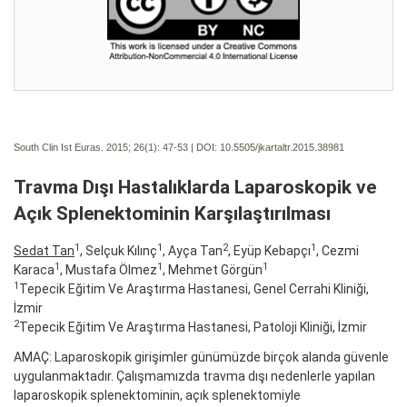
South Clin Ist Euras. 2015; 26(1):
47-53 | DOI:
10.5505/jkartaltr.2015.38981
Travma Dışı Hastalıklarda Laparoskopik ve
Açık Splenektominin Karşılaştırılması
1
1
2
1
Sedat Tan
, Selçuk Kılınç
, Ayça Tan
, Eyüp Kebapçı
, Cezmi
1
1
1
Karaca
, Mustafa Ölmez
, Mehmet Görgün
1
Tepecik Eğitim Ve Araştırma Hastanesi, Genel Cerrahi Kliniği,
İzmir
2
Tepecik Eğitim Ve Araştırma Hastanesi, Patoloji Kliniği, İzmir
AMAÇ: Laparoskopik girişimler günümüzde birçok alanda güvenle
uygulanmaktadır. Çalışmamızda travma dışı nedenlerle yapılan
laparoskopik splenektominin, açık splenektomiyle