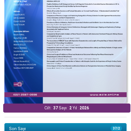
Cilt :
37
Sayı :
2
Yıl :
2026
Son Sayı
37/2