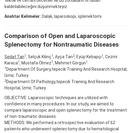
teknik ve cerrahi beceriler ile bu zorlukların ortadan
kaldırılabileceğini düşünmekteyiz.
Anahtar Kelimeler:
Dalak, laparoskopi, splenektomi.
Comparison of Open and Laparoscopic
Splenectomy for Nontraumatic Diseases
1
1
2
1
Sedat Tan
, Selçuk Kılınç
, Ayça Tan
, Eyüp Kebapçı
, Cezmi
1
1
1
Karaca
, Mustafa Ölmez
, Mehmet Görgün
1
Department Of Surgery,tepecik Training And Research Hospital,
İzmir, Turkey
2
Department Of Pathology,tepecik Training And Research
Hospital, İzmir, Turkey
OBJECTIVE: Laparoscopic techniques are utilized with
confidence in many procedures. In our study, we aimed to
compare laparoscopic and open splenectomy for the treatment
of non-traumatic diseases.
METHODS: We performed a retrospective evaluation of 62
patients who underwent splenectomy due to hematological