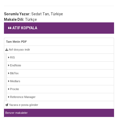
Sorumlu Yazar:
Sedat Tan, Türkiye
Makale Dili:
Türkçe
ATIF KOPYALA
Tam Metin PDF
Atıf dosyası indir
RIS
EndNote
BibTex
Medlars
Procite
Reference Manager
Yazara e-posta gönder
Benzer makaleler