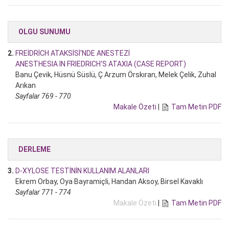
OLGU SUNUMU
2.
FREİDRİCH ATAKSİSİ'NDE ANESTEZİ
ANESTHESIA IN FRIEDRICH'S ATAXIA (CASE REPORT)
Banu Çevik, Hüsnü Süslü, Ç Arzum Örskıran, Melek Çelik, Zuhal
Arıkan
Sayfalar 769 - 770
Makale Özeti
|
Tam Metin PDF
DERLEME
3.
D-XYLOSE TESTİNİN KULLANIM ALANLARI
Ekrem Orbay, Oya Bayramiçli, Handan Aksoy, Birsel Kavaklı
Sayfalar 771 - 774
Makale Özeti
|
Tam Metin PDF