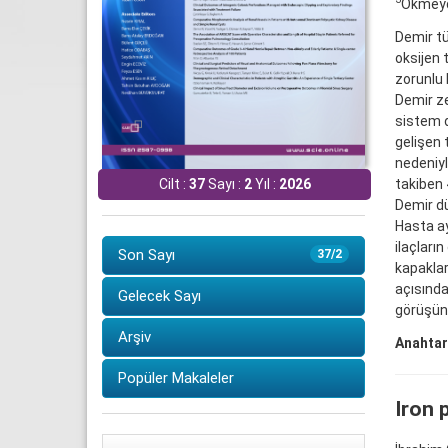
Okmeyda
Demir tü
oksijen 
zorunlu 
Demir ze
sistem d
gelişen 
nedeniyl
takiben 
Cilt :
37
Sayı :
2
Yıl :
2026
Demir dü
Hasta ay
ilaçları
Son Sayı
37/2
kapaklar
açısında
Gelecek Sayı
görüşün
Arşiv
Anahtar
Popüler Makaleler
Iron 