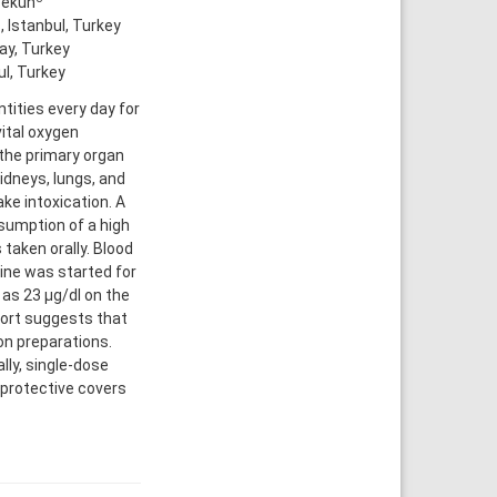
Pekün
 Istanbul, Turkey
ay, Turkey
l, Turkey
ntities every day for
vital oxygen
 the primary organ
idneys, lungs, and
ke intoxication. A
sumption of a high
taken orally. Blood
mine was started for
 as 23 μg/dl on the
port suggests that
on preparations.
lly, single-dose
 protective covers