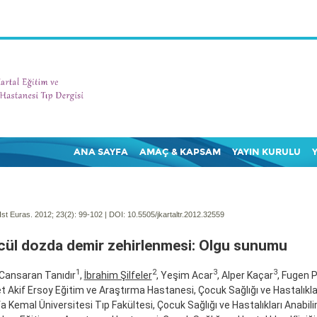
ANA SAYFA
AMAÇ & KAPSAM
YAYIN KURULU
Ist Euras. 2012; 23(2):
99-102 | DOI:
10.5505/jkartaltr.2012.32559
ül dozda demir zehirlenmesi: Olgu sunumu
1
2
3
3
Cansaran Tanıdır
,
İbrahim Şilfeler
, Yeşim Acar
, Alper Kaçar
, Fugen 
Akif Ersoy Eğitim ve Araştırma Hastanesi, Çocuk Sağlığı ve Hastalıkları 
 Kemal Üniversitesi Tıp Fakültesi, Çocuk Sağlığı ve Hastalıkları Anabili