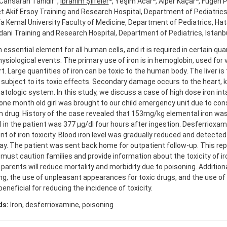
Cansaran Tanıdır
,
İbrahim Şilfeler
, Yeşim Acar
, Alper Kaçar
, Fugen 
Akif Ersoy Training and Research Hospital, Department of Pediatrics,
 Kemal University Faculty of Medicine, Department of Pediatrics, Hat
ni Training and Research Hospital, Department of Pediatrics, Istanbu
an essential element for all human cells, and it is required in certain qua
hysiological events. The primary use of iron is in hemoglobin, used for 
t. Large quantities of iron can be toxic to the human body. The liver is
 subject to its toxic effects. Secondary damage occurs to the heart, k
tologic system. In this study, we discuss a case of high dose iron inta
ne month old girl was brought to our child emergency unit due to con
n drug. History of the case revealed that 153mg/kg elemental iron was 
el in the patient was 377 μg/dl four hours after ingestion. Desferrioxa
t of iron toxicity. Blood iron level was gradually reduced and detected
ay. The patient was sent back home for outpatient follow-up. This re
must caution families and provide information about the toxicity of ir
parents will reduce mortality and morbidity due to poisoning. Additiona
g, the use of unpleasant appearances for toxic drugs, and the use of
eneficial for reducing the incidence of toxicity.
ds:
Iron, desferrioxamine, poisoning