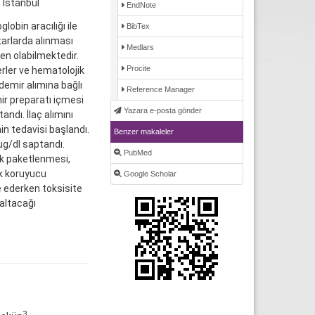
 İstanbul
EndNote
obin aracılığı ile
BibTex
tarlarda alınması
Medlars
en olabilmektedir.
Procite
rler ve hematolojik
demir alımına bağlı
Reference Manager
mir preparatı içmesi
Yazara e-posta gönder
ndı. İlaç alımını
n tedavisi başlandı.
Benzer makaleler
μg/dl saptandı.
PubMed
uk paketlenmesi,
uk koruyucu
Google Scholar
e ederken toksisite
zaltacağı
3