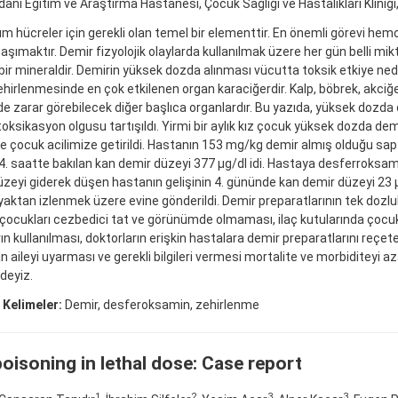
nı Eğitim ve Araştırma Hastanesi, Çocuk Sağlığı ve Hastalıkları Kliniği,
m hücreler için gerekli olan temel bir elementtir. En önemli görevi hemogl
taşımaktır. Demir fizyolojik olaylarda kullanılmak üzere her gün belli mik
bir mineraldir. Demirin yüksek dozda alınması vücutta toksik etkiye ned
hirlenmesinde en çok etkilenen organ karaciğerdir. Kalp, böbrek, akciğe
e zarar görebilecek diğer başlıca organlardır. Bu yazıda, yüksek dozda 
toksikasyon olgusu tartışıldı. Yirmi bir aylık kız çocuk yüksek dozda de
e çocuk acilimize getirildi. Hastanın 153 mg/kg demir almış olduğu sapta
4. saatte bakılan kan demir düzeyi 377 μg/dl idi. Hastaya desferroksami
zeyi giderek düşen hastanın gelişinin 4. gününde kan demir düzeyi 23 
aktan izlenmek üzere evine gönderildi. Demir preparatlarının tek dozl
n çocukları cezbedici tat ve görünümde olmaması, ilaç kutularında çoc
ın kullanılması, doktorların erişkin hastalara demir preparatlarını reçet
n aileyi uyarması ve gerekli bilgileri vermesi mortalite ve morbiditeyi a
deyiz.
 Kelimeler:
Demir, desferoksamin, zehirlenme
poisoning in lethal dose: Case report
1
2
3
3