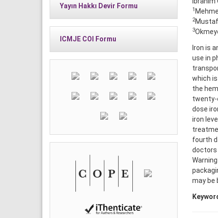
İbrahim 
Yayın Hakkı Devir Formu
1
Mehmet 
2
Mustafa
3
Okmeyda
ICMJE COI Formu
Iron is 
use in p
transpor
which is
the hema
twenty-o
dose iro
iron lev
treatmen
fourth d
doctors 
Warning 
packagin
may be b
Keywor