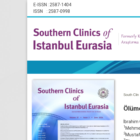
E-ISSN : 2587-1404
ISSN : 2587-0998
South Clin 
Ölümc
İbrahim 
1
Mehmet 
2
Mustafa
3