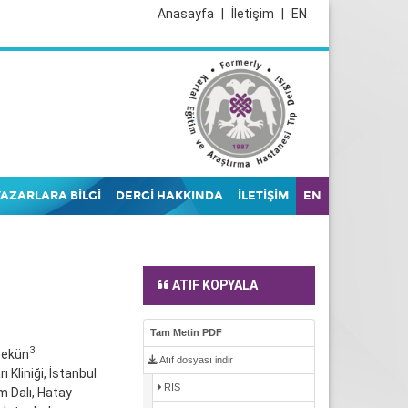
Anasayfa
|
İletişim
|
EN
YAZARLARA BİLGİ
DERGİ HAKKINDA
İLETİŞİM
EN
ATIF KOPYALA
Tam Metin PDF
3
Pekün
Atıf dosyası indir
Kliniği, İstanbul
RIS
m Dalı, Hatay