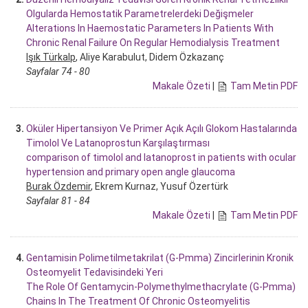
Olgularda Hemostatik Parametrelerdeki Değişmeler
Alterations In Haemostatic Parameters In Patients With
Chronic Renal Failure On Regular Hemodialysis Treatment
Işık Türkalp
, Aliye Karabulut, Didem Özkazanç
Sayfalar 74 - 80
Makale Özeti
|
Tam Metin PDF
3.
Oküler Hipertansiyon Ve Primer Açık Açılı Glokom Hastalarında
Timolol Ve Latanoprostun Karşılaştırması
comparison of timolol and latanoprost in patients with ocular
hypertension and primary open angle glaucoma
Burak Özdemir
, Ekrem Kurnaz, Yusuf Özertürk
Sayfalar 81 - 84
Makale Özeti
|
Tam Metin PDF
4.
Gentamisin Polimetilmetakrilat (G-Pmma) Zincirlerinin Kronik
Osteomyelit Tedavisindeki Yeri
The Role Of Gentamycin-Polymethylmethacrylate (G-Pmma)
Chains In The Treatment Of Chronic Osteomyelitis