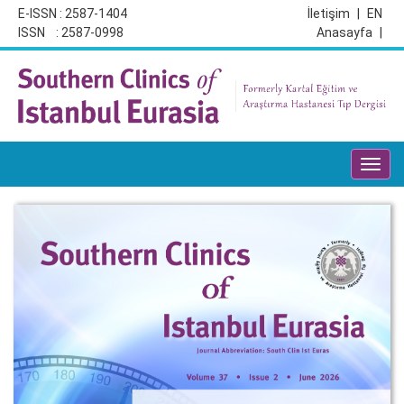
E-ISSN : 2587-1404
İletişim
|
EN
ISSN : 2587-0998
Anasayfa
|
Toggl