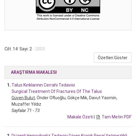
Cilt: 14 Sayı: 2
- 2003
Özetleri Göster
ARAŞTIRMA MAKALESI
1.
Talus Kırıklarının Cerrahi Tedavisi
Surgical Treatment Of Fractures Of The Talus
Güven Bulut
, Önder Ofluoğlu, Gökçe Mik, Davut Yasmin,
Muzaffer Yıldız
Sayfalar 71 - 73
Makale Özeti
|
Tam Metin PDF
2.
Düzenli Hemodiyaliz Tedavisi Gören Kronik Renal Yetmezlikli