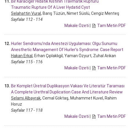
11.
Bir Karaciğer Hidatik Kistinin Travmatik Rüptürü
Traumatic Rupture Of A Liver Hydatid Cyst
Selahattin Vural
, Barış Tüzün, Nimet Süslü, Cengiz Menteş
Sayfalar 112 - 114
Makale Özeti
|
Tam Metin PDF
12.
Hurler Sendromu’nda Anestezi Uygulaması: Olgu Sunumu
Anesthetic Management Of Hurler’s Syndrome: Case Report
Hakan Erkal
, Erhan Çıplaklıgil, Yaman Özyurt, Zuhal Arıkan
Sayfalar 115 - 116
Makale Özeti
|
Tam Metin PDF
13.
Bir Komplet Üretral Duplikasyon Vakası Ve Literatür Taraması
A Complete Urethral Duplication Case And Literature Review
Selami Albayrak
, Cemal Göktaş, Muhammet Kuvel, Rahim
Horuz
Sayfalar 117 - 118
Makale Özeti
|
Tam Metin PDF