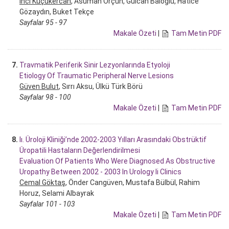
İnci Küçükercan
, Asuman Orçun, Gülcan Baloğlu, Hatice
Gözaydın, Buket Tekçe
Sayfalar 95 - 97
Makale Özeti
|
Tam Metin PDF
7.
Travmatik Periferik Sinir Lezyonlarında Etyoloji
Etiology Of Traumatic Peripheral Nerve Lesions
Güven Bulut
, Sırrı Aksu, Ülkü Türk Börü
Sayfalar 98 - 100
Makale Özeti
|
Tam Metin PDF
8.
Iı. Üroloji Kliniği’nde 2002-2003 Yılları Arasındaki Obstrüktif
Üropatili Hastaların Değerlendirilmesi
Evaluation Of Patients Who Were Diagnosed As Obstructive
Uropathy Between 2002 - 2003 In Urology Ii Clinics
Cemal Göktaş
, Önder Cangüven, Mustafa Bülbül, Rahim
Horuz, Selami Albayrak
Sayfalar 101 - 103
Makale Özeti
|
Tam Metin PDF