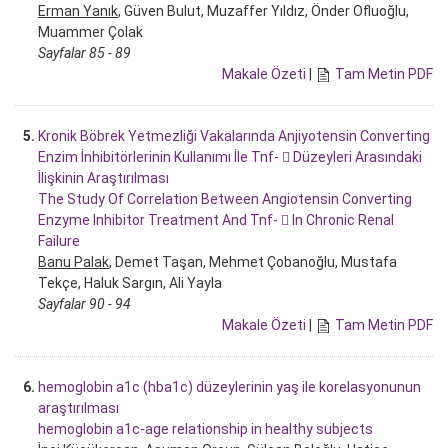
Erman Yanık
, Güven Bulut, Muzaffer Yıldız, Önder Ofluoğlu,
Muammer Çolak
Sayfalar 85 - 89
Makale Özeti
|
Tam Metin PDF
5.
Kronik Böbrek Yetmezliği Vakalarında Anjiyotensin Converting
Enzim İnhibitörlerinin Kullanımı İle Tnf-  Düzeyleri Arasındaki
İlişkinin Araştırılması
The Study Of Correlation Between Angiotensin Converting
Enzyme Inhibitor Treatment And Tnf-  In Chronic Renal
Failure
Banu Palak
, Demet Taşan, Mehmet Çobanoğlu, Mustafa
Tekçe, Haluk Sargın, Ali Yayla
Sayfalar 90 - 94
Makale Özeti
|
Tam Metin PDF
6.
hemoglobin a1c (hba1c) düzeylerinin yaş ile korelasyonunun
araştırılması
hemoglobin a1c-age relationship in healthy subjects