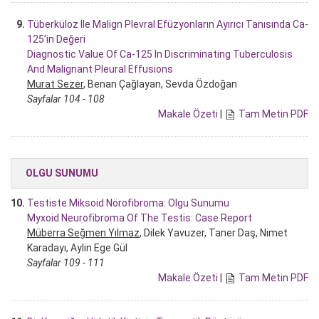
9.
Tüberküloz İle Malign Plevral Efüzyonların Ayırıcı Tanısında Ca-
125’in Değeri
Diagnostic Value Of Ca-125 In Discriminating Tuberculosis
And Malignant Pleural Effusions
Murat Sezer
, Benan Çağlayan, Sevda Özdoğan
Sayfalar 104 - 108
Makale Özeti
|
Tam Metin PDF
OLGU SUNUMU
10.
Testiste Miksoid Nörofibroma: Olgu Sunumu
Myxoid Neurofibroma Of The Testis: Case Report
Müberra Seğmen Yılmaz
, Dilek Yavuzer, Taner Daş, Nimet
Karadayı, Aylin Ege Gül
Sayfalar 109 - 111
Makale Özeti
|
Tam Metin PDF