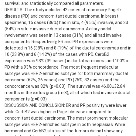
survival; and statistically compared all parameters.
RESULTS: The study included 42 cases of mammary Paget’s
disease (PD) and concomitant ductal carcinoma. In breast
specimens, 15 cases (36%) had in situ, 4 (9.5%) invasive, and 23
(54%) in situ + invasive ductal carcinoma. Axillary nodal
involvement was seen in 13 cases (31%) and all had invasive
components. Respectively, ER and PR expressions were
detected in 16 (38%) and 8 (19%) of the ductal carcinomas and in
10 (23.8%) and 6 (14.2%) of the cases with PD. CerbB2
expression was 93% (39 cases) in ductal carcinoma and 100% in
PD with a 93% concordance. The most frequent molecular
subtype was HER2-enriched subtype for both mammary ductal
carcinoma (62%, 26 cases) and PD (76%, 32 cases) and the
concordance was 82% (p=0.03). The survival was 46.00±32.64
months in the exitus group (n=8), all of which had invasive ductal
components (p=0.03).
DISCUSSION AND CONCLUSION: ER and PR positivity were lower
while CerbB2 was higher in Paget disease compared to
concomitant ductal carcinoma. The most prominent molecular
subtype was HER2-enriched subtype in both neoplasias. While
hormonal and CerbB2 status of the tumors did not show any