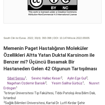
South Clin Ist Euras. 2022; 33(4):
393-398 | DOI:
10.14744/scie.2022.05935
Memenin Paget Hastalığının Moleküler
Özellikleri Altta Yatan Duktal Karsinom ile
Benzer mi? Üçüncü Basamak Bir
Hastaneden Gelen 42 Olgunun Tartışılması
1
2
2
Sibel Şensu
,
Sevinc Hallac Keser
,
Aylin Ege Gul
,
2
1
Nagehan Ozdemir Barisik
,
Yesim Saliha Gürbüz
,
Nusret
1
Erdogan
1
İstinye Üniversitesi Tıp Fakültesi, Tıbbi Patoloji Ana Bilim Dalı,
İstanbul
2
Sağlık Bilimleri Üniversitesi, Kartal Dr. Lutfi Kırdar Şehir