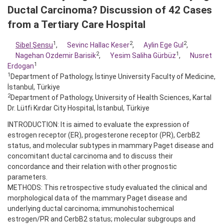
Ductal Carcinoma? Discussion of 42 Cases
from a Tertiary Care Hospital
1
2
2
Sibel Şensu
,
Sevinc Hallac Keser
,
Aylin Ege Gul
,
2
1
Nagehan Ozdemir Barisik
,
Yesim Saliha Gürbüz
,
Nusret
1
Erdogan
1
Department of Pathology, İstinye University Faculty of Medicine,
İstanbul, Türkiye
2
Department of Pathology, University of Health Sciences, Kartal
Dr. Lütfi Kırdar City Hospital, İstanbul, Türkiye
INTRODUCTION: It is aimed to evaluate the expression of
estrogen receptor (ER), progesterone receptor (PR), CerbB2
status, and molecular subtypes in mammary Paget disease and
concomitant ductal carcinoma and to discuss their
concordance and their relation with other prognostic
parameters.
METHODS: This retrospective study evaluated the clinical and
morphological data of the mammary Paget disease and
underlying ductal carcinoma; immunohistochemical
estrogen/PR and CerbB2 status; molecular subgroups and