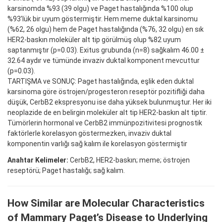
karsinomda %93 (39 olgu) ve Paget hastalığında %100 olup
%93’lük bir uyum göstermiştir. Hem meme duktal karsinomu
(%62, 26 olgu) hem de Paget hastalığında (%76, 32 olgu) en sık
HER2-baskın moleküler alt tip görülmüş olup %82 uyum
saptanmıştır (p=0.03). Exitus grubunda (n=8) sağkalım 46.00 ±
32.64 aydır ve tümünde invaziv duktal komponent mevcuttur
(p=0.03).
TARTIŞMA ve SONUÇ: Paget hastalığında, eşlik eden duktal
karsinoma göre östrojen/progesteron reseptör pozitifliği daha
düşük, CerbB2 ekspresyonu ise daha yüksek bulunmuştur. Her iki
neoplazide de en belirgin moleküler alt tip HER2-baskın alt tiptir.
Tümörlerin hormonal ve CerbB2 immünpozitivitesi prognostik
faktörlerle korelasyon göstermezken, invaziv duktal
komponentin varlığı sağ kalım ile korelasyon göstermiştir
Anahtar Kelimeler:
CerbB2, HER2-baskın; meme; östrojen
reseptörü; Paget hastalığı; sağ kalım.
How Similar are Molecular Characteristics
of Mammary Paget’s Disease to Underlying