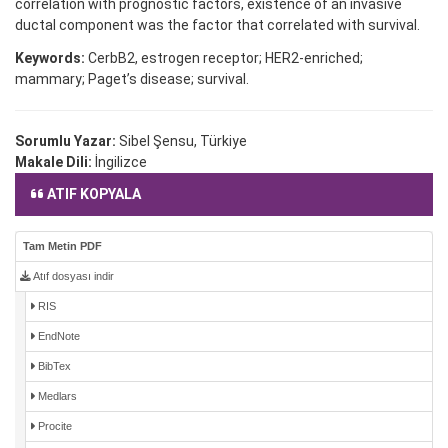
correlation with prognostic factors, existence of an invasive
ductal component was the factor that correlated with survival.
Keywords:
CerbB2, estrogen receptor; HER2-enriched;
mammary; Paget’s disease; survival.
Sorumlu Yazar:
Sibel Şensu, Türkiye
Makale Dili:
İngilizce
ATIF KOPYALA
Tam Metin PDF
Atıf dosyası indir
RIS
EndNote
BibTex
Medlars
Procite