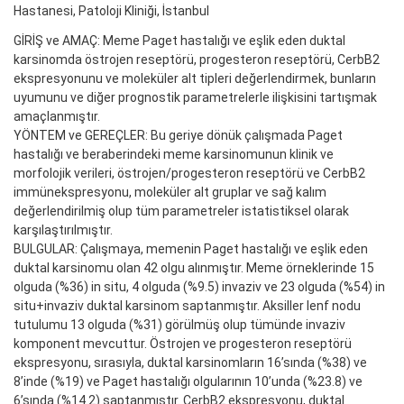
Hastanesi, Patoloji Kliniği, İstanbul
GİRİŞ ve AMAÇ: Meme Paget hastalığı ve eşlik eden duktal
karsinomda östrojen reseptörü, progesteron reseptörü, CerbB2
ekspresyonunu ve moleküler alt tipleri değerlendirmek, bunların
uyumunu ve diğer prognostik parametrelerle ilişkisini tartışmak
amaçlanmıştır.
YÖNTEM ve GEREÇLER: Bu geriye dönük çalışmada Paget
hastalığı ve beraberindeki meme karsinomunun klinik ve
morfolojik verileri, östrojen/progesteron reseptörü ve CerbB2
immünekspresyonu, moleküler alt gruplar ve sağ kalım
değerlendirilmiş olup tüm parametreler istatistiksel olarak
karşılaştırılmıştır.
BULGULAR: Çalışmaya, memenin Paget hastalığı ve eşlik eden
duktal karsinomu olan 42 olgu alınmıştır. Meme örneklerinde 15
olguda (%36) in situ, 4 olguda (%9.5) invaziv ve 23 olguda (%54) in
situ+invaziv duktal karsinom saptanmıştır. Aksiller lenf nodu
tutulumu 13 olguda (%31) görülmüş olup tümünde invaziv
komponent mevcuttur. Östrojen ve progesteron reseptörü
ekspresyonu, sırasıyla, duktal karsinomların 16’sında (%38) ve
8’inde (%19) ve Paget hastalığı olgularının 10’unda (%23.8) ve
6’sında (%14.2) saptanmıştır. CerbB2 ekspresyonu, duktal