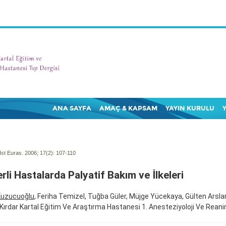
ANA SAYFA
AMAÇ & KAPSAM
YAYIN KURULU
Ist Euras. 2006; 17(2):
107-110
rli Hastalarda Palyatif Bakım ve İlkeleri
uzucuoğlu
, Feriha Temizel, Tuğba Güler, Müjge Yücekaya, Gülten Arsla
i Kırdar Kartal Eğitim Ve Araştırma Hastanesi 1. Anesteziyoloji Ve Reani