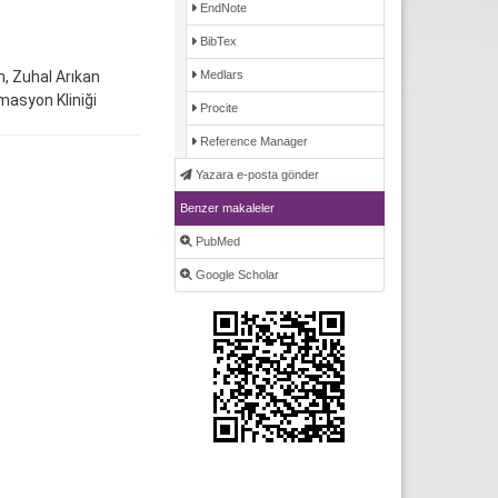
EndNote
BibTex
n, Zuhal Arıkan
Medlars
masyon Kliniği
Procite
Reference Manager
Yazara e-posta gönder
Benzer makaleler
PubMed
Google Scholar