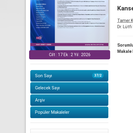
Kanse
Tamer K
Dr. Lütf
Sorumlu
Makale D
Cilt : 17 Ek : 2 Yıl : 2026
Son Sayı
37/2
Gelecek Sayı
Arşiv
Popüler Makaleler