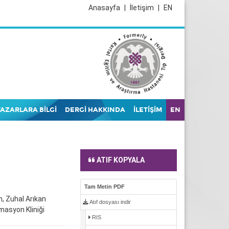
Anasayfa
|
İletişim
|
EN
YAZARLARA BİLGİ
DERGİ HAKKINDA
İLETİŞİM
EN
ATIF KOPYALA
Tam Metin PDF
n, Zuhal Arıkan
Atıf dosyası indir
masyon Kliniği
RIS