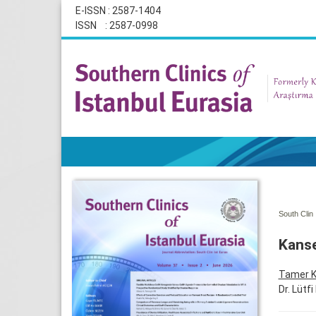
E-ISSN : 2587-1404
ISSN : 2587-0998
South Clin 
Kanse
Tamer K
Dr. Lütf