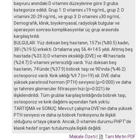
başvuru anındaki D vitamini düzeylerine göre 3 gruba
kategorize edildi. Grup 1: D vitamini ≤19 ng/mL, grup 2: D
vitamini 20-29 ng/mL, ve grup 3: D vitamini ≥30 ng/mL.
Demografik, klinik, biyokimyasal, radyolojik bulgular ve
operasyon sonrası komplikasyonlar üç grup arasında
karşılaştırıldı.
BULGULAR: Yüz doksan beş hastanın, 157’si (%80.5) kadın,
38’i (%19.5) erkekti. Ortalama yaş 56.4+14.5 yıldı. Altmış beş
hastada (%33.3) D vitamini eksikliği (DVE) ve 48 hastada
(%24.7) D vitamini yetersizliği vardı. Yüz doksan beş
hastanın, 74’ünde (%37.9) böbrek taşı ve 90’ında (%46.2)
osteoporoz vardı. Kırık sıklığı %9.7 (n=19) idi. DVE daha
yüksek paratiroid hormon (PTH) seviyesi (p=0.000) ve daha
iyi tahmini glomerüler filtrasyon hızı (p=0.021) ile
ilişkilendirildi. Tüm grublar karşılaştırıldığında böbrek taşı,
osteoporoz ve kırık dağılımı açısından fark yoktu.
TARTIŞMA ve SONUÇ: Mevcut çalışma DVE’nin daha yüksek
PTH seviyesi ve daha iyi böbrek fonksiyonu ile ilişkili
olduğunu ortaya çıkardı. Ancak, D vitamini durumu PHPT’de
klasik hedef organ tutulumuyla ilişkili değildi.
Makale Özeti
|
Tam Metin PDF