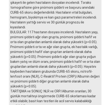
şikayeti ile gelen hastaların dosyaları incelendi. Toraks
tomografisine göre pnömoni şiddeti ve başvuru anındaki
CURB-65 skoru değerlendirildi. Hastaların vital bulguları,
hemogram, biyokimya ve kan gazı parametreleri incelendi.
Hastaların yattığı servis ve 30 günlük prognozu ile
kıyaslandı.
BULGULAR: 117 hastanın dosyası incelendi. Hastaların yaşı,
pnömoni şiddeti ağır olan grupta, pnömoni şiddeti hafif ve
orta olan gruplardan anlamlı olarak daha yüksekti (p<0.05).
Pnömoni şiddeti orta ve ağır olan grupta, ek hastalık varlığı,
pnömoni şiddeti hafif olan gruptan anlamlı olarak daha
yüksekti (p<0.05). Pnömoni şiddeti ağır olan grupta yoğun
bakım yatış ve ölüm oranı, pnömoni şiddeti hafif ve orta olan
gruplardan anlamlı olarak daha yüksekti (p<0.05). Hayatını
kaybeden hastaların grubunda CURB-65 skoru, nötrofil-
lenfosit oranı (NLR), C-Reaktif Protein (CRP)/Albumin değeri
ve pnömoni şiddeti diğer gruptan anlamlı olarak daha
yüksekti (p<0.05).
TARTIŞMA ve SONUÇ: NLR ve CRP/Albumin oranları, 30
günlük mortaliteyi öngörmede CURB-65 skorlaması kadar
etkili olabilir, basit kan testleri ile acil servis kalabalıklığı