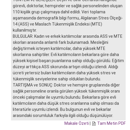
görevli, doktorlar, hemşireler ve sağlık personelinden oluşan
110 kişilik grup çalışmaya dahil edildi. Veri toplama
aşamasında demografik bilgi formu, Algılanan Stres Ölçeği-
14 (ASS) ve Maslach Tükenmişlik Endeksi (MTE)
kullanılmıştır.
BULGULAR: Kadın ve erkek katılımcılar arasında ASS ve MTE
skorları arasında anlamlı fark bulunamadı. Mesleğini
değiştirmek isteyen katılımcılar, daha yüksek MTE
skorlarına sahiptiler. Evli katılımcıların bekarlara göre daha
yüksek kişisel başarı puanlarına sahip olduğu görüldü. Eğitim
düzeyi arttıkça ASS skorunda artışın olduğu izlendi. Aldığı
ücreti yetersiz bulan katılımcıların daha yüksek stres ve
tükenmişlik seviyelerine sahip oldukları bulundu.
TARTIŞMA ve SONUÇ: Doktor ve hemşire gruplarında diğer
sağlık personeline oranla görülen yüksek tükenmişlik oranı
önceki çalışmalar ile uyumlu bulundu. Bekarlara göre evli
katılımcıların daha düşük stres oranlarına sahip olması da
literatürle uyumlu izlendi. Bu bulgunun evli ve bekarlar
arasındaki sorumluluk farkıyla ilgili olduğu düşünülüyor.
Makale Özeti
|
Tam Metin PDF