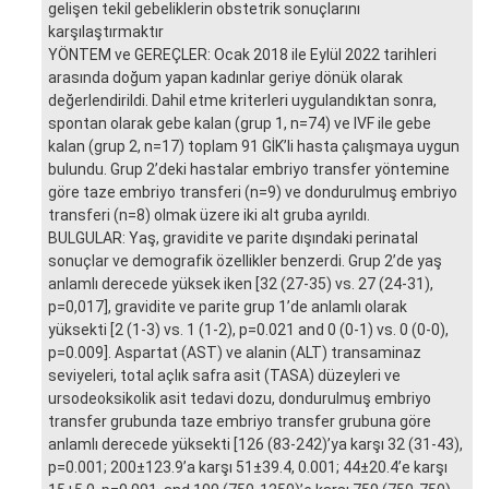
gelişen tekil gebeliklerin obstetrik sonuçlarını
karşılaştırmaktır
YÖNTEM ve GEREÇLER: Ocak 2018 ile Eylül 2022 tarihleri
arasında doğum yapan kadınlar geriye dönük olarak
değerlendirildi. Dahil etme kriterleri uygulandıktan sonra,
spontan olarak gebe kalan (grup 1, n=74) ve IVF ile gebe
kalan (grup 2, n=17) toplam 91 GİK’li hasta çalışmaya uygun
bulundu. Grup 2’deki hastalar embriyo transfer yöntemine
göre taze embriyo transferi (n=9) ve dondurulmuş embriyo
transferi (n=8) olmak üzere iki alt gruba ayrıldı.
BULGULAR: Yaş, gravidite ve parite dışındaki perinatal
sonuçlar ve demografik özellikler benzerdi. Grup 2’de yaş
anlamlı derecede yüksek iken [32 (27-35) vs. 27 (24-31),
p=0,017], gravidite ve parite grup 1’de anlamlı olarak
yüksekti [2 (1-3) vs. 1 (1-2), p=0.021 and 0 (0-1) vs. 0 (0-0),
p=0.009]. Aspartat (AST) ve alanin (ALT) transaminaz
seviyeleri, total açlık safra asit (TASA) düzeyleri ve
ursodeoksikolik asit tedavi dozu, dondurulmuş embriyo
transfer grubunda taze embriyo transfer grubuna göre
anlamlı derecede yüksekti [126 (83-242)’ya karşı 32 (31-43),
p=0.001; 200±123.9’a karşı 51±39.4, 0.001; 44±20.4’e karşı