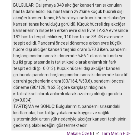
BULGULAR: Çalışmaya 348 akciğer kanseri tanısı konulan
hasta dahil edildi. Bu hastaların 292’sine küçük hücreli dışı
akciğer kanseri tanısı, 56 hastaya ise küçük hücreli akciğer
kanseri tanısı konulduğu görüldü. Küçük hücreli dışı akciğer
kanserlerinin nispeten erken evre olan Evre 1A-3A evresinde
182 hasta tespit edilirken, 110 hasta ise 3B-4B evresinde
tespit edildi. Pandemi öncesi dönemde erken evre küçük
hücre dışı akciğer kanseri teşhisi oranı %70.3 iken, pandemi
başlangıcından sonraki dönemde %56.1 olarak bulundu ve
bu iki grup arasında istatistiksel olarak anlamlı bir fark
tespit edildi (p=0.013). Küçük hücreli dışı akciğer kanseri
grubunda pandemi başlangıcından sonraki dönemde küratif
cerrahi geçirenlerin oranı (83/164, %50.6), pandemi öncesi
döneme (80/128, %62.5) göre karşılaştırıldığında
istatistiksel olarak anlamlı olarak azalmış olduğu görüldü
(p=0.034).
TARTIŞMA ve SONUÇ: Bulgularımız, pandemi sırasındaki
kısıtlamalar, hastalığa yakalanma kaygısı ve sağlık
sistemindeki artan yük nedeniyle akciğer kanseri teşhisinin
gecikmiş olabileceğini göstermektedir.
Makale Özeti
|
Tam Metin PDF