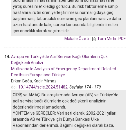
bulunmasının hastaların apendektomi sonrası hastane
yatış süresini etkilediği görüldü. Bu risk faktörlerine sahip
hastalara; rutin dren yerleştirilmesi, normal gıdaya geç
başlanması, taburculuk süresinin geç planlanması ve daha
uzun hastanede kalış süresi konusunda bilgilendirilmeleri
için öncelikli olarak seçilmelidir.
Makale Özeti
|
Tam Metin PDF
14.
Avrupa ve Türkiye’de Acil Servise Bağlı Ölümlerin Çok
Değişkenli Analizi
Multivariate Analysis of Emergency Department Related
Deaths in Europe and Türkiye
Erkan Boğa
, Kadir Yılmaz
doi:
10.14744/scie.2024.51482
Sayfalar 174 - 179
GİRİŞ ve AMAÇ: Bu araştırmada Avrupa (AB) ve Türkiye’de
acil servise bağlı ölümlerin çok değişkenli analizinin
değerlendirilmesi amaçlandı.
YÖNTEM ve GEREÇLER: Veri seti olarak, 2002-2021 yılları
arasında AB ve Türkiye için Dünya Bankası Ülke
Raporlarından derlenmdi. Bağımlı değişken olarak kaza,