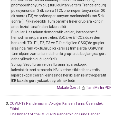
pnömoperitonyum oluşturulduktan ve ters Trendelenburg
pozisyonundan 3 dk sonra (T2), pnömoperitonyumdan 20
dk sonra (T3) ve pnömoperitonyum sonlandırıldıktan 5 dk
sonra (T4) kaydedildi. Tüm parametreler gruplara kör bir
anestezist tarafından takip edildi.
Bulgular: Hastaların demografik verileri, intraoperatif
hemodinamik parametreleri, SpO2 ve ETCO2 düzeyleri
benzerdi. T0, T1, T2, T3 ve T4’te ölçülen OSKÇ’de gruplar
arasında fark yoktu.Grup içi karşılaştırmalarda, OSKÇ’nın
tüm ölçüm zamanlarında her iki grupta da başlangıca göre
daha yüksek olduğu görüldü.
Sonuç: Sevofluran ve desfluranın laparoskopik
kolesistektomi sırasında İKB üzerine etkileri benzerdir;
laparoskopik cerrahi esnasında her iki ajan ile intraoperatif
İKB bazale göre yüksek seyretmektedir.
Makale Özeti
|
Tam Metin PDF
3.
COVID-19 Pandemisinin Akciğer Kanseri Tanısı Üzerindeki
Etkisi
The Impact of the COVID-19 Pandemic on Lung Cancer