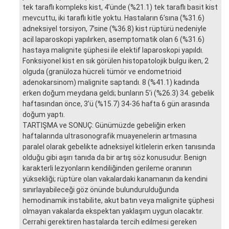
tek taraflı kompleks kist, 4’ünde (%21.1) tek taraflı basit kist
mevcuttu, iki taraflı kitle yoktu. Hastaların 6’sına (%31.6)
adneksiyel torsiyon, 7’sine (%36.8) kist rüptürü nedeniyle
acil laparoskopi yapılırken, asemptomatik olan 6 (%31.6)
hastaya malignite şüphesi ile elektif laparoskopi yapıldı.
Fonksiyonel kist en sık görülen histopatolojik bulgu iken, 2
olguda (granüloza hücreli tümör ve endometrioid
adenokarsinom) malignite saptandı. 8 (%41.1) kadında
erken doğum meydana geldi; bunların 5’i (%26.3) 34. gebelik
haftasından önce, 3’ü (%15.7) 34-36 hafta 6 gün arasında
doğum yaptı.
TARTIŞMA ve SONUÇ: Günümüzde gebeliğin erken
haftalarında ultrasonografik muayenelerin artmasına
paralel olarak gebelikte adneksiyel kitlelerin erken tanısında
olduğu gibi aşırı tanıda da bir artış söz konusudur. Benign
karakterli lezyonların kendiliğinden gerileme oranının
yüksekliği; rüptüre olan vakalardaki kanamanın da kendini
sınırlayabileceği göz önünde bulundurulduğunda
hemodinamik instabilite, akut batın veya malignite şüphesi
olmayan vakalarda ekspektan yaklaşım uygun olacaktır.
Cerrahi gerektiren hastalarda tercih edilmesi gereken