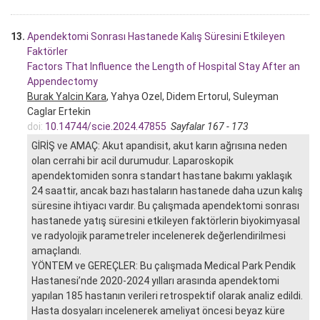
13.
Apendektomi Sonrası Hastanede Kalış Süresini Etkileyen
Faktörler
Factors That Influence the Length of Hospital Stay After an
Appendectomy
Burak Yalcin Kara
, Yahya Ozel, Didem Ertorul, Suleyman
Caglar Ertekin
doi:
10.14744/scie.2024.47855
Sayfalar 167 - 173
GİRİŞ ve AMAÇ: Akut apandisit, akut karın ağrısına neden
olan cerrahi bir acil durumudur. Laparoskopik
apendektomiden sonra standart hastane bakımı yaklaşık
24 saattir, ancak bazı hastaların hastanede daha uzun kalış
süresine ihtiyacı vardır. Bu çalışmada apendektomi sonrası
hastanede yatış süresini etkileyen faktörlerin biyokimyasal
ve radyolojik parametreler incelenerek değerlendirilmesi
amaçlandı.
YÖNTEM ve GEREÇLER: Bu çalışmada Medical Park Pendik
Hastanesi’nde 2020-2024 yılları arasında apendektomi
yapılan 185 hastanın verileri retrospektif olarak analiz edildi.
Hasta dosyaları incelenerek ameliyat öncesi beyaz küre