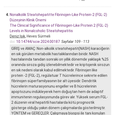
4.
Nonalkolik Steatohepatitte Fibrinojen-Like Protein-2 (FGL-2)
Düzeyinin Klinik Önemi
The Clinical Significance of Fibrinogen-Like Protein 2 (FGL-2)
Levels in Nonalcoholic Steatohepatitis
Deniz Işık
, Heves Sürmeli
doi:
10.14744/scie.2024.00187
Sayfalar 109 - 113
GİRİŞ ve AMAÇ: Non-alkolik steatohepatit(NASH) karaciğerin
en sık görülen metabolik hastalıklarından biridir. NASH
hastalarında tanıdan sonraki on yıllık dönemde yaklaşık %25
oranında siroza gidiş izlenebilmektedir ve kriptojenik sirozun
en sık nedeni olarak kabul edilmektedir. Fibrinojen like
protein -2 (FGL-2), regülatuar T hücrelerince sekrete edilen
fibrinojen süperfamilyasının bir alt üyesidir. Dendritik
hücrelerin maturasyonunu engeller ve B hücrelerinin
apoptozunu indükleyerek hem doğuştan hem de adaptif
immunitenin regulasyonunda görev alır. Yüksek serum FGL-
2 düzenin viral hepatitli hastalarda kötü prognostik
gösterge olduğu yakın dönem çalışmalarda gösterilmiştir.
YÖNTEM ve GEREÇLER: Çalışmaya biyopsi ile tanı konulan