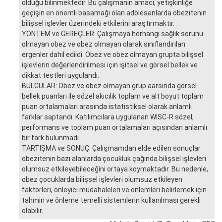
olduğu bilinmektedir. Bu çalışmanın amacı, yetişkinliğe
geçişin en önemli basamağı olan adölesanlarda obezitenin
bilişsel işlevler üzerindeki etkilerini araştırmaktır.
YÖNTEM ve GEREÇLER: Çalışmaya herhangi sağlık sorunu
olmayan obez ve obez olmayan olarak sınıflandırılan
ergenler dahil edildi. Obez ve obez olmayan grupta bilişsel
işlevlerin değerlendirilmesi için işitsel ve görsel bellek ve
dikkat testleri uygulandı.
BULGULAR: Obez ve obez olmayan grup aarsında görsel
bellek puanları ile sözel akıcılık toplam ve alt boyut toplam
puan ortalamaları arasında istatistiksel olarak anlamlı
farklar saptandı. Katılımcılara uygulanan WISC-R sözel,
performans ve toplam puan ortalamaları açısından anlamlı
bir fark bulunmadı.
TARTIŞMA ve SONUÇ: Çalışmamdan elde edilen sonuçlar
obezitenin bazı alanlarda çocukluk çağında bilişsel işlevleri
olumsuz etkileyebileceğini ortaya koymaktadır. Bu nedenle,
obez çocuklarda bilişsel işlevleri olumsuz etkileyen
faktörleri, önleyici müdahaleleri ve önlemleri belirlemek için
tahmin ve önleme temelli sistemlerin kullanılması gerekli
olabilir.