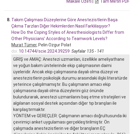
Makale Özeti
|
Tam Metin PDF
8.
Takım Çalışması Düzeylerine Göre Anestezistlerin Başa
Çıkma Tarzları Diğer Hekimlerden Nasıl Farklılaşıyor?
How Do the Coping Styles of Anesthesiologists Differ from
Other Physicians’ According to Teamwork Levels?
Murat Tümer
, Pelin Ozgur Polat
doi:
10.14744/scie.2024.39259
Sayfalar 135 - 141
GİRİŞ ve AMAÇ: Anestezi uzmanları, özellikle ameliyathane
ve yoğun bakım ünitelerinde ekip çalışmasının daimi
üyeleridir. Ancak ekip çalışmasına dayalı olma düzeyi ve
anestezistlerin psikolojik durumu arasındaki ilişki literatürde
yeterince çalışılmamıştır. Bu çalışmanın amacı ekip
çalışmasına dayalı olma düzeylerini göz önünde
bulundurarak, anestezi uzmanlarını baş etme stratejileri ve
algılanan sosyal destek açısından diğer tıp branşları ile
karşılaştırmaktır.
YÖNTEM ve GEREÇLER: Çalışmanın amacı doğrultusunda iki
çevrimiçi anket uygulaması gerçekleştirilmiştir. Ön
çalışmada anestezistlerin ve diğer branşların EÇ