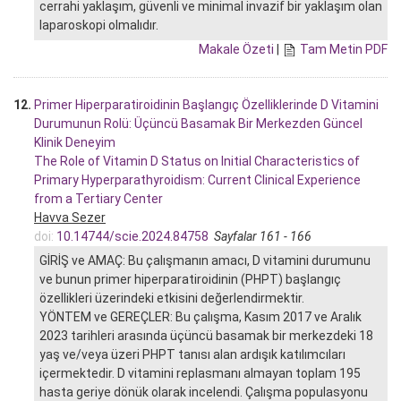
cerrahi yaklaşım, güvenli ve minimal invazif bir yaklaşım olan
laparoskopi olmalıdır.
Makale Özeti
|
Tam Metin PDF
12.
Primer Hiperparatiroidinin Başlangıç Özelliklerinde D Vitamini
Durumunun Rolü: Üçüncü Basamak Bir Merkezden Güncel
Klinik Deneyim
The Role of Vitamin D Status on Initial Characteristics of
Primary Hyperparathyroidism: Current Clinical Experience
from a Tertiary Center
Havva Sezer
doi:
10.14744/scie.2024.84758
Sayfalar 161 - 166
GİRİŞ ve AMAÇ: Bu çalışmanın amacı, D vitamini durumunu
ve bunun primer hiperparatiroidinin (PHPT) başlangıç
özellikleri üzerindeki etkisini değerlendirmektir.
YÖNTEM ve GEREÇLER: Bu çalışma, Kasım 2017 ve Aralık
2023 tarihleri arasında üçüncü basamak bir merkezdeki 18
yaş ve/veya üzeri PHPT tanısı alan ardışık katılımcıları
içermektedir. D vitamini replasmanı almayan toplam 195
hasta geriye dönük olarak incelendi. Çalışma populasyonu