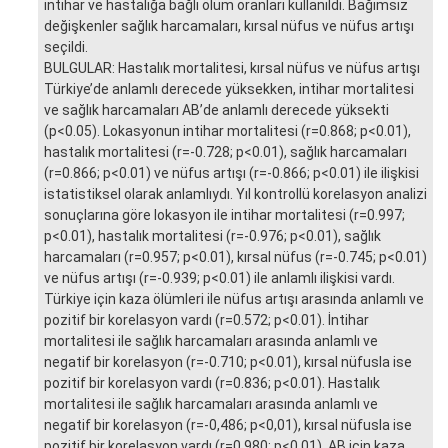
intihar ve hastalığa bağlı ölüm oranları kullanıldı. Bağımsız
değişkenler sağlık harcamaları, kırsal nüfus ve nüfus artışı
seçildi.
BULGULAR: Hastalık mortalitesi, kırsal nüfus ve nüfus artışı
Türkiye’de anlamlı derecede yüksekken, intihar mortalitesi
ve sağlık harcamaları AB’de anlamlı derecede yüksekti
(p<0.05). Lokasyonun intihar mortalitesi (r=0.868; p<0.01),
hastalık mortalitesi (r=-0.728; p<0.01), sağlık harcamaları
(r=0.866; p<0.01) ve nüfus artışı (r=-0.866; p<0.01) ile ilişkisi
istatistiksel olarak anlamlıydı. Yıl kontrollü korelasyon analizi
sonuçlarına göre lokasyon ile intihar mortalitesi (r=0.997;
p<0.01), hastalık mortalitesi (r=-0.976; p<0.01), sağlık
harcamaları (r=0.957; p<0.01), kırsal nüfus (r=-0.745; p<0.01)
ve nüfus artışı (r=-0.939; p<0.01) ile anlamlı ilişkisi vardı.
Türkiye için kaza ölümleri ile nüfus artışı arasında anlamlı ve
pozitif bir korelasyon vardı (r=0.572; p<0.01). İntihar
mortalitesi ile sağlık harcamaları arasında anlamlı ve
negatif bir korelasyon (r=-0.710; p<0.01), kırsal nüfusla ise
pozitif bir korelasyon vardı (r=0.836; p<0.01). Hastalık
mortalitesi ile sağlık harcamaları arasında anlamlı ve
negatif bir korelasyon (r=-0,486; p<0,01), kırsal nüfusla ise
pozitif bir korelasyon vardı (r=0.980; p<0.01). AB için kaza