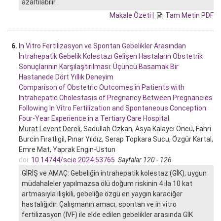
azaltılabilir.
Makale Özeti
|
Tam Metin PDF
6.
In Vitro Fertilizasyon ve Spontan Gebelikler Arasından
İntrahepatik Gebelik Kolestazı Gelişen Hastaların Obstetrik
Sonuçlarının Karşılaştırılması: Üçüncü Basamak Bir
Hastanede Dört Yıllık Deneyim
Comparison of Obstetric Outcomes in Patients with
Intrahepatic Cholestasis of Pregnancy Between Pregnancies
Following In Vitro Fertilization and Spontaneous Conception:
Four-Year Experience in a Tertiary Care Hospital
Murat Levent Dereli
, Sadullah Özkan, Asya Kalayci Öncü, Fahri
Burcin Fıratlıgil, Pınar Yıldız, Serap Topkara Sucu, Özgür Kartal,
Emre Mat, Yaprak Engin-Ustun
doi:
10.14744/scie.2024.53765
Sayfalar 120 - 126
GİRİŞ ve AMAÇ: Gebeliğin intrahepatik kolestaz (GİK), uygun
müdahaleler yapılmazsa ölü doğum riskinin 4 ila 10 kat
artmasıyla ilişkili, gebeliğe özgü en yaygın karaciğer
hastalığıdır. Çalışmanın amacı, spontan ve in vitro
fertilizasyon (IVF) ile elde edilen gebelikler arasında GİK