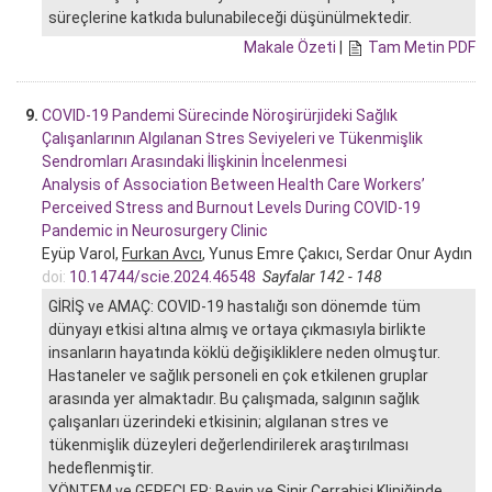
süreçlerine katkıda bulunabileceği düşünülmektedir.
Makale Özeti
|
Tam Metin PDF
9.
COVID-19 Pandemi Sürecinde Nöroşirürjideki Sağlık
Çalışanlarının Algılanan Stres Seviyeleri ve Tükenmişlik
Sendromları Arasındaki İlişkinin İncelenmesi
Analysis of Association Between Health Care Workers’
Perceived Stress and Burnout Levels During COVID-19
Pandemic in Neurosurgery Clinic
Eyüp Varol,
Furkan Avcı
, Yunus Emre Çakıcı, Serdar Onur Aydın
doi:
10.14744/scie.2024.46548
Sayfalar 142 - 148
GİRİŞ ve AMAÇ: COVID-19 hastalığı son dönemde tüm
dünyayı etkisi altına almış ve ortaya çıkmasıyla birlikte
insanların hayatında köklü değişikliklere neden olmuştur.
Hastaneler ve sağlık personeli en çok etkilenen gruplar
arasında yer almaktadır. Bu çalışmada, salgının sağlık
çalışanları üzerindeki etkisinin; algılanan stres ve
tükenmişlik düzeyleri değerlendirilerek araştırılması
hedeflenmiştir.
YÖNTEM ve GEREÇLER: Beyin ve Sinir Cerrahisi Kliniğinde