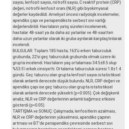
sayısı, lenfosit sayısı, nötrofil sayısı, C reaktif protein (CRP)
değeri, nötrofil-lenfosit oranı (NLR) gibi biyokimyasal
değerler kaydedildi. Ameliyat öncesi radyolojik incelemeler,
apendiks çapı ve periapendikste serbest sıvı varlığı
değerlendirildi. Hastaların yatış süreleri incelenerek;
hastalar 48-saat ya da daha az yatanlar ve 48-saatten
daha uzun yatanlar olarak iki gruba ayrılarak karşılaştırılarak
incelendi.
BULGULAR: Toplam 185 hasta; 163’ü erken taburculuk
grubunda, 22’si geç taburculuk grubunda olmak üzere iki
grupta incelendi. Hastaların yaş ortalaması 34.5±8.5 olup
%53.5’i erkek cinsiyetti. Ortalama taburculuk süresi 1.8±1.4
gündü. Geç taburcu olan grupta lenfosit sayısı istatistiksel
olarak anlamlı derecede düşük bulundu. NLR, CRP değeri ve
apendiks çapı ise geç taburcu olan grupta istatistiksel
olarak anlamlı derecede yüksekti (p<0.005). Çok değişkenli
analiz, NLR ve CRP değerlerinin anlamlı bağımsız etkisini
gösterdi (p<0.05).
TARTIŞMA ve SONUÇ: Çalışmada; lenfositlerin azalması,
NLR ve CRP değerlerinin yükselmesi, apendiks çapının
artması ve BT’de periapendiks çevresinde serbest sıvı