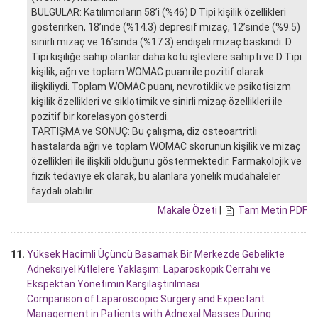
BULGULAR: Katılımcıların 58’i (%46) D Tipi kişilik özellikleri
gösterirken, 18’inde (%14.3) depresif mizaç, 12’sinde (%9.5)
sinirli mizaç ve 16’sında (%17.3) endişeli mizaç baskındı. D
Tipi kişiliğe sahip olanlar daha kötü işlevlere sahipti ve D Tipi
kişilik, ağrı ve toplam WOMAC puanı ile pozitif olarak
ilişkiliydi. Toplam WOMAC puanı, nevrotiklik ve psikotisizm
kişilik özellikleri ve siklotimik ve sinirli mizaç özellikleri ile
pozitif bir korelasyon gösterdi.
TARTIŞMA ve SONUÇ: Bu çalışma, diz osteoartritli
hastalarda ağrı ve toplam WOMAC skorunun kişilik ve mizaç
özellikleri ile ilişkili olduğunu göstermektedir. Farmakolojik ve
fizik tedaviye ek olarak, bu alanlara yönelik müdahaleler
faydalı olabilir.
Makale Özeti
|
Tam Metin PDF
11.
Yüksek Hacimli Üçüncü Basamak Bir Merkezde Gebelikte
Adneksiyel Kitlelere Yaklaşım: Laparoskopik Cerrahi ve
Ekspektan Yönetimin Karşılaştırılması
Comparison of Laparoscopic Surgery and Expectant
Management in Patients with Adnexal Masses During