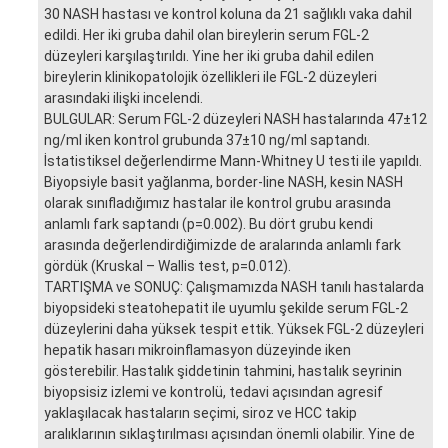
30 NASH hastası ve kontrol koluna da 21 sağlıklı vaka dahil
edildi. Her iki gruba dahil olan bireylerin serum FGL-2
düzeyleri karşılaştırıldı. Yine her iki gruba dahil edilen
bireylerin klinikopatolojik özellikleri ile FGL-2 düzeyleri
arasındaki ilişki incelendi.
BULGULAR: Serum FGL-2 düzeyleri NASH hastalarında 47±12
ng/ml iken kontrol grubunda 37±10 ng/ml saptandı.
İstatistiksel değerlendirme Mann-Whitney U testi ile yapıldı.
Biyopsiyle basit yağlanma, border-line NASH, kesin NASH
olarak sınıfladığımız hastalar ile kontrol grubu arasında
anlamlı fark saptandı (p=0.002). Bu dört grubu kendi
arasında değerlendirdiğimizde de aralarında anlamlı fark
gördük (Kruskal – Wallis test, p=0.012).
TARTIŞMA ve SONUÇ: Çalışmamızda NASH tanılı hastalarda
biyopsideki steatohepatit ile uyumlu şekilde serum FGL-2
düzeylerini daha yüksek tespit ettik. Yüksek FGL-2 düzeyleri
hepatik hasarı mikroinflamasyon düzeyinde iken
gösterebilir. Hastalık şiddetinin tahmini, hastalık seyrinin
biyopsisiz izlemi ve kontrolü, tedavi açısından agresif
yaklaşılacak hastaların seçimi, siroz ve HCC takip
aralıklarının sıklaştırılması açısından önemli olabilir. Yine de