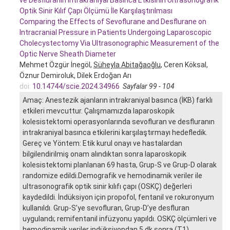
Optik Sinir Kılıf Çapı Ölçümü İle Karşılaştırılması
Comparing the Effects of Sevoflurane and Desflurane on
Intracranial Pressure in Patients Undergoing Laparoscopic
Cholecystectomy Via Ultrasonographic Measurement of the
Optic Nerve Sheath Diameter
Mehmet Özgür İnegöl,
Süheyla Abitağaoğlu
, Ceren Köksal,
Öznur Demiroluk, Dilek Erdoğan Arı
doi:
10.14744/scie.2024.34966
Sayfalar 99 - 104
Amaç: Anestezik ajanların intrakraniyal basınca (İKB) farklı
etkileri mevcuttur. Çalışmamızda laparoskopik
kolesistektomi operasyonlarında sevofluran ve desfluranın
intrakraniyal basınca etkilerini karşılaştırmayı hedefledik.
Gereç ve Yöntem: Etik kurul onayı ve hastalardan
bilgilendirilmiş onam alındıktan sonra laparoskopik
kolesistektomi planlanan 69 hasta, Grup-S ve Grup-D olarak
randomize edildi.Demografik ve hemodinamik veriler ile
ultrasonografik optik sinir kılıfı çapı (OSKÇ) değerleri
kaydedildi. İndüksiyon için propofol, fentanil ve rokuronyum
kullanıldı. Grup-S’ye sevofluran, Grup-D’ye desfluran
uygulandı; remifentanil infüzyonu yapıldı. OSKÇ ölçümleri ve
hemodinamik veriler indüksiyondan 5 dk sonra (T1),