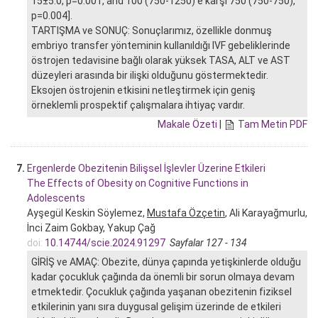
15±5.0, p=0.001, and 100 (750-1250)’e karşı 750 (750-750),
p=0.004].
TARTIŞMA ve SONUÇ: Sonuçlarımız, özellikle donmuş
embriyo transfer yönteminin kullanıldığı IVF gebeliklerinde
östrojen tedavisine bağlı olarak yüksek TASA, ALT ve AST
düzeyleri arasında bir ilişki olduğunu göstermektedir.
Eksojen östrojenin etkisini netleştirmek için geniş
örneklemli prospektif çalışmalara ihtiyaç vardır.
Makale Özeti
|
Tam Metin PDF
7.
Ergenlerde Obezitenin Bilişsel İşlevler Üzerine Etkileri
The Effects of Obesity on Cognitive Functions in
Adolescents
Ayşegül Keskin Söylemez,
Mustafa Özçetin
, Ali Karayağmurlu,
İnci Zaim Gokbay, Yakup Çağ
doi:
10.14744/scie.2024.91297
Sayfalar 127 - 134
GİRİŞ ve AMAÇ: Obezite, dünya çapında yetişkinlerde olduğu
kadar çocukluk çağında da önemli bir sorun olmaya devam
etmektedir. Çocukluk çağında yaşanan obezitenin fiziksel
etkilerinin yanı sıra duygusal gelişim üzerinde de etkileri