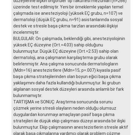
düzeylerine ilişkin öngörüler tıp fakültesi mezunları (n=266)
üzerinde test edilmiştir. Yeni bir örneklemle yapılan temel
çalışmada ise anesteziyoloji (yüksek EÇ grubu, n=107) ve
dermatoloji (düşük EÇ grubu, n=91) asistanlarında sosyal
destek ve stresle başa çıkma tarzları arasındaki ilişkiyi
incelenmiştir.
BULGULAR: Ön çalışmada, beklendiği gibi, anesteziyolojinin
yüksek EÇ düzeyine (Ort.=4.03) sahip olduğunu
bulunmuştur. Düşük EÇ düzeyine (Ort.=2.53) sahip olan
dermatoloji, ana çalışmanın karşılaştırma grubu olarak
belirlenmiştir. Ana çalışma sonucunda dermatologların
(Mdn=16) anestezistlere (Mdn=15; p=.007) kıyasla pasif
başa çıkma stratejilerinden olan boyun eğici başa çıkma
yaklaşımını daha fazla kullandığı bulunmuştur. İki grubun
algılanan sosyal destek düzeyleri arasında anlamlı bir fark
bulunmamıştır.
TARTIŞMA ve SONUÇ: Araştırma sonucunda sorunu
çözmek yerine stresli olayların neden olduğu olumsuz
duygulardan korunmayı amaçlayan pasif başa çıkma
stratejileri ile düşük ekip çalışması düzeyi arasında bir ilişki
bulunmuştur. Ekip çalışmasının anestezistlerin stresle aktif
olarak başa çıkmalarına yardımcı olarak problem çözme