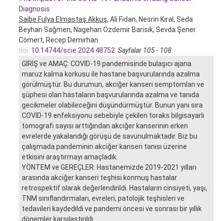
Diagnosis
Saibe Fulya Elmastaş Akkuş
, Ali Fidan, Nesrin Kıral, Seda
Beyhan Sağmen, Nagehan Ozdemir Barisik, Sevda Şener
Cömert, Recep Demirhan
doi:
10.14744/scie.2024.48752
Sayfalar 105 - 108
GİRİŞ ve AMAÇ: COVID-19 pandemisinde bulaşıcı ajana
maruz kalma korkusu ile hastane başvurularında azalma
görülmüştür. Bu durumun, akciğer kanseri semptomları ve
şüphesi olan hastaların başvurularında azalma ve tanıda
gecikmeler olabileceğini düşündürmüştür. Bunun yanı sıra
COVID-19 enfeksiyonu sebebiyle çekilen toraks bilgisayarlı
tomografi sayısı arttığından akciğer kanserinin erken
evrelerde yakalandığı görüşü de savunulmaktadır. Biz bu
çalışmada pandeminin akciğer kanseri tanısı üzerine
etkisini araştırmayı amaçladık.
YÖNTEM ve GEREÇLER: Hastanemizde 2019-2021 yılları
arasında akciğer kanseri teşhisi konmuş hastalar
retrospektif olarak değerlendirildi. Hastaların cinsiyeti, yaşı,
TNM sınıflandırmaları, evreleri, patolojik teşhisleri ve
tedavileri kaydedildi ve pandemi öncesi ve sonrası bir yıllık
dönemler karşılaştırıldı.