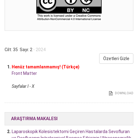
Cilt: 35 Sayı: 2
- 2024
Özetleri Gizle
1.
Henüz tamamlanmamış! (Türkçe)
Front Matter
Sayfalar I - X
DOWNLOAD
ARAŞTIRMA MAKALESI
2.
Laparoskopik Kolesistektomi Geçiren Hastalarda Sevofluran
ve Desfluranın İntrakraniyal Basınca Etkisinin Ultrasonografik