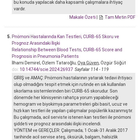
bu konuda yapılacak daha kapsamlı çalışmalara ihtiyaç
vardır.
Makale Özeti
|
Tam Metin PDF
5.
Pnömoni Hastalarında Kan Testleri, CURB-65 Skoru ve
Prognoz Arasındaki İlişki
Relationship Between Blood Tests, CURB-65 Score and
Prognosis in Pneumonia Patients
İlhami Demirel, Özlem Tataroğlu,
Oya Güven
, Özgür Söğüt
doi:
10.14744/scie.2024.26937
Sayfalar 114 - 119
GİRİŞ ve AMAÇ: Pnömoni hastalarının yatarak tedavi ihtiyacı
olup olmadığını tespit etmek için rutinde en sık kullanılan
skorlama sistemlerinden biri CURB-65 skorudur. Son
dönemde her klinisyenin rahatça yorum yapabileceği
hemogram ve biyokimya parametreleri gibi basit, ucuz ve
hızlı kan testleri ile yapılan çalışmalar popülerlik kazanmıştır.
Bu çalışmada, acil serviste istenen kan testleri ile pnömoni
şiddeti ve prognoz arasındaki ilişki incelendi.
YÖNTEM ve GEREÇLER: Çalışmada; 1 Ocak-31 Aralık 2017
tarihinde acil servise ateş, öksürük, balgam, halsizlik