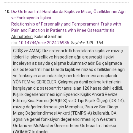
10.
Diz Osteoartritli Hastalarda Kişilik ve Mizaç Özelliklerinin Ağrı
ve Fonksiyonla İlişkisi
Relationship of Personality and Temperament Traits with
Pain and Function in Patients with Knee Osteoarthritis
Ali İnaltekin
, Köksal Sarıhan
doi:
10.14744/scie.2024.26986
Sayfalar 149 - 154
GİRİŞ ve AMAÇ: Diz osteoartritli hastalarda kişilik ve mizaç
tipleri ile işlevsellik ve hissedilen ağrı arasındaki ilişkiyi
inceleyen az sayıda çalışma bulunmaktadır. Bu çalışmada
diz osteoartritli hastalarda kişilik ve mizaç özellikleri ile ağrı
ve fonksiyon arasındaki ilişkinin belirlenmesi amaçlandı.
YÖNTEM ve GEREÇLER: Çalışmaya dahil edilme kriterlerini
karşılayan diz osteoartrit tanısı alan 126 hasta dahil edildi.
Kişilik değerlendirmesi için Eysenck Kişilik Anketi Revize
Edilmiş Kısa Formu (EPQR-S) ve D Tipi Kişilik Ölçeği (DS-14),
mizaç değerlendirmesi için Memphis, Pisa ve San Diego
Mizaç Değerlendirmesi Anketi (TEMPS-A) kullanıldı. OA
ağrısı ve genel fonksiyon değerlendirmesi için Western
Ontario ve McMaster Üniversiteleri Osteoartrit İndeksi
(WOMAC) kullanıldı.