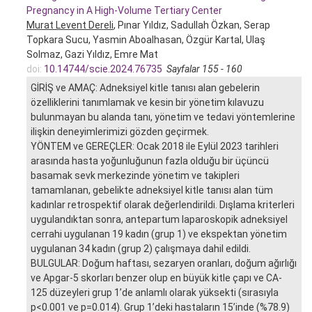
Pregnancy in A High-Volume Tertiary Center
Murat Levent Dereli
, Pınar Yıldız, Sadullah Özkan, Serap
Topkara Sucu, Yasmin Aboalhasan, Özgür Kartal, Ulaş
Solmaz, Gazi Yıldız, Emre Mat
doi:
10.14744/scie.2024.76735
Sayfalar 155 - 160
GİRİŞ ve AMAÇ: Adneksiyel kitle tanısı alan gebelerin
özelliklerini tanımlamak ve kesin bir yönetim kılavuzu
bulunmayan bu alanda tanı, yönetim ve tedavi yöntemlerine
ilişkin deneyimlerimizi gözden geçirmek.
YÖNTEM ve GEREÇLER: Ocak 2018 ile Eylül 2023 tarihleri
arasında hasta yoğunluğunun fazla olduğu bir üçüncü
basamak sevk merkezinde yönetim ve takipleri
tamamlanan, gebelikte adneksiyel kitle tanısı alan tüm
kadınlar retrospektif olarak değerlendirildi. Dışlama kriterleri
uygulandıktan sonra, antepartum laparoskopik adneksiyel
cerrahi uygulanan 19 kadın (grup 1) ve ekspektan yönetim
uygulanan 34 kadın (grup 2) çalışmaya dahil edildi.
BULGULAR: Doğum haftası, sezaryen oranları, doğum ağırlığı
ve Apgar-5 skorları benzer olup en büyük kitle çapı ve CA-
125 düzeyleri grup 1’de anlamlı olarak yüksekti (sırasıyla
p<0.001 ve p=0.014). Grup 1’deki hastaların 15’inde (%78.9)