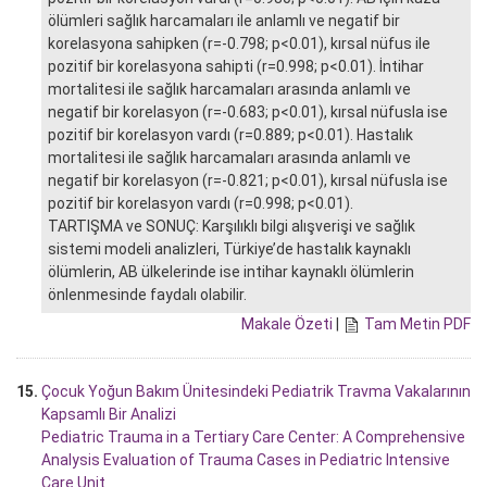
ölümleri sağlık harcamaları ile anlamlı ve negatif bir
korelasyona sahipken (r=-0.798; p<0.01), kırsal nüfus ile
pozitif bir korelasyona sahipti (r=0.998; p<0.01). İntihar
mortalitesi ile sağlık harcamaları arasında anlamlı ve
negatif bir korelasyon (r=-0.683; p<0.01), kırsal nüfusla ise
pozitif bir korelasyon vardı (r=0.889; p<0.01). Hastalık
mortalitesi ile sağlık harcamaları arasında anlamlı ve
negatif bir korelasyon (r=-0.821; p<0.01), kırsal nüfusla ise
pozitif bir korelasyon vardı (r=0.998; p<0.01).
TARTIŞMA ve SONUÇ: Karşılıklı bilgi alışverişi ve sağlık
sistemi modeli analizleri, Türkiye’de hastalık kaynaklı
ölümlerin, AB ülkelerinde ise intihar kaynaklı ölümlerin
önlenmesinde faydalı olabilir.
Makale Özeti
|
Tam Metin PDF
15.
Çocuk Yoğun Bakım Ünitesindeki Pediatrik Travma Vakalarının
Kapsamlı Bir Analizi
Pediatric Trauma in a Tertiary Care Center: A Comprehensive
Analysis Evaluation of Trauma Cases in Pediatric Intensive
Care Unit