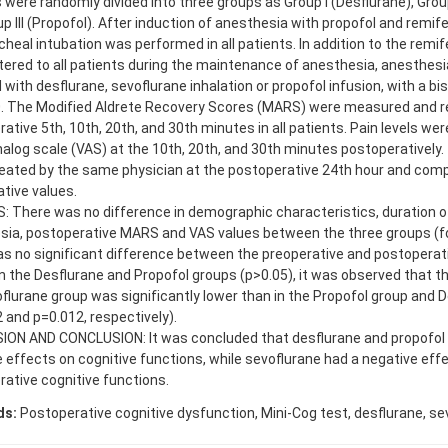
 were randomly divided into three groups as Group I (Desflurane), Group
p III (Propofol). After induction of anesthesia with propofol and remif
heal intubation was performed in all patients. In addition to the remif
ered to all patients during the maintenance of anesthesia, anesthes
 with desflurane, sevoflurane inhalation or propofol infusion, with a bis
0. The Modified Aldrete Recovery Scores (MARS) were measured and r
ative 5th, 10th, 20th, and 30th minutes in all patients. Pain levels we
nalog scale (VAS) at the 10th, 20th, and 30th minutes postoperatively.
eated by the same physician at the postoperative 24th hour and comp
tive values.
 There was no difference in demographic characteristics, duration o
ia, postoperative MARS and VAS values between the three groups (for 
s no significant difference between the preoperative and postoperat
n the Desflurane and Propofol groups (p>0.05), it was observed that th
flurane group was significantly lower than in the Propofol group and 
 and p=0.012, respectively).
ION AND CONCLUSION: It was concluded that desflurane and propofol 
 effects on cognitive functions, while sevoflurane had a negative eff
ative cognitive functions.
ds:
Postoperative cognitive dysfunction, Mini-Cog test, desflurane, se