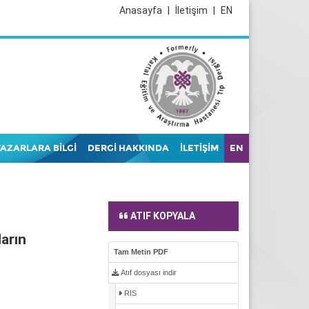
Anasayfa
|
İletişim
|
EN
YAZARLARA BİLGİ
DERGİ HAKKINDA
İLETİŞİM
EN
ATIF KOPYALA
arın
Tam Metin PDF
Atıf dosyası indir
RIS