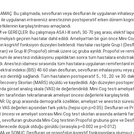
 AMAÇ: Bu çalışmada, sevofluran veya desfluran ile uygulanan inhalasyo
 ile uygulanan intravenöz anestezinin postoperatif erken dönem kognit
etkilerinin karşılaştırılması amaçlandı.
e GEREÇLER: Bu çalışmaya ASA I-III sınıfı, 30-70 yaş arası, elektif lap
meliyatı geçiren hastalar dahil edildi. Ameliyattan bir gün önce Mini-Cog
ın kognitif fonksiyon düzeyleri belirlendi. Hastalar rastgele Grup I (Desfl
ran) ve Grup III (Propofol) olmak üzere üç gruba ayrıldı. Propofol ve rem
um ile anestezi indüksiyonu yapıldıktan sonra tüm hastalara endotra
ı. Anestezi idamesi sırasında tüm hastalara uygulanan remifentanil i
pektral indeksi (BIS) 40-60 olan desfluran, sevofluran inhalasyonu veya
tezi derinliği sağlandı. Tüm hastaların postoperatif 5., 10., 20. ve 30. da
Recovery Skorları (MARS) ölçüldü ve kaydedildi. Ağrı düzeyleri postoperat
rda görsel analog skala (VAS) ile değerlendirildi. Mini-Cog testi ameliya
im tarafından tekrarlanarak ameliyat öncesi değerlerle karşılaştırıldı.
: Üç grup arasında demografik özellikler, ameliyat ve anestezi süresi
VAS değerleri açısından fark yoktu (hepsi için p>0.05). Desfluran ve P
 öncesi ve ameliyat sonrası Mini-Cog test skorları arasında anlamlı f
, sevofluran grubunda Mini-Cog testinin Propofol grubuna göre ve Des
derecede düşük olduğu görüldü (sırasıyla p=0.002 ve p=0.012).
 ve SONUÇ: Desfluran ve propofolün kognitif fonksiyonlara olumsuz et