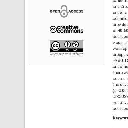
patients
and Grou
endotrac
administ
provided
of 40-6
postoper
visual a
was rep
preopera
RESULTS:
anesthes
there wa
scores i
the sevo
(p=0.002
DISCUSS
negative
postoper
Keywor