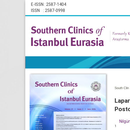
E-ISSN : 2587-1404
ISSN : 2587-0998
South Clin 
Lapar
Posto
Nilgü
1