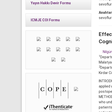
Yayın Hakkı Devir Formu
sevoflur
Anahtar
sevoflu
ICMJE COI Formu
Effec
Cogni
Nilgü
1
Departm
Malatya 
2
Departm
Kirdar C
INTRODUC
applied 
postoper
METHODS:
who unde
patients