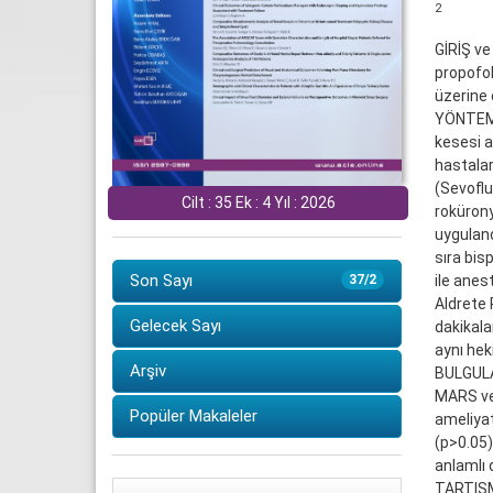
2
GİRİŞ ve
propofol
üzerine 
YÖNTEM v
kesesi a
hastalar
(Sevoflu
Cilt : 35 Ek : 4 Yıl : 2026
rokürony
uyguland
sıra bis
Son Sayı
ile anes
37/2
Aldrete 
Gelecek Sayı
dakikala
aynı hek
Arşiv
BULGULAR
MARS ve 
Popüler Makaleler
ameliyat
(p>0.05)
anlamlı 
TARTIŞMA