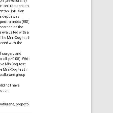
 II (Sevoflurane),
entanil rocuronium,
entanil infusion
ia depth was
pectral index (BIS)
ecorded at the
re evaluated with a
 The Mini-Cog test
ared with the
f surgery and
all, p>0.05). While
ive MiniCog test
e Mini-Cog test in
Desflurane group
did not have
ect on
voflurane, propofol