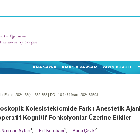
ANA SAYFA
AMAÇ & KAPSAM
YAYIN KURULU
Ist Euras. 2024; 35(4):
352-358 | DOI:
10.14744/scie.2024.81598
oskopik Kolesistektomide Farklı Anestetik Ajanl
peratif Kognitif Fonksiyonlar Üzerine Etkileri
1
2
2
n Narman Aytan
,
Elif Bombacı
,
Banu Çevik