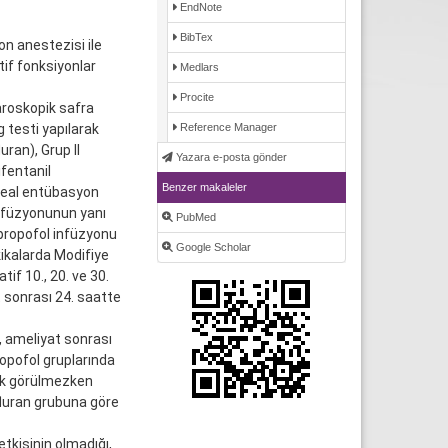
EndNote
BibTex
n anestezisi ile
if fonksiyonlar
Medlars
Procite
aroskopik safra
 testi yapılarak
Reference Manager
uran), Grup II
Yazara e-posta gönder
ifentanil
Benzer makaleler
keal entübasyon
nfüzyonunun yanı
PubMed
 propofol infüzyonu
Google Scholar
kikalarda Modifiye
if 10., 20. ve 30.
t sonrası 24. saatte
, ameliyat sonrası
ropofol gruplarında
ark görülmezken
fluran grubuna göre
kisinin olmadığı,