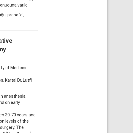
onucuna varıldı.
uğu, propofol,
ative
omy
ty of Medicine
 Kartal Dr. Lutfi
on anesthesia
ol on early
een 30-70 years and
on levels of the
 surgery. The