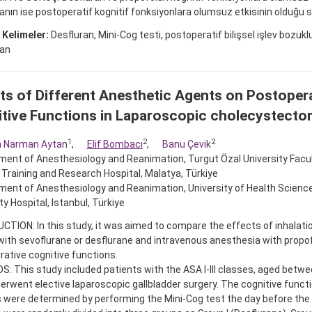
anın ise postoperatif kognitif fonksiyonlara olumsuz etkisinin olduğu s
 Kelimeler:
Desfluran, Mini-Cog testi, postoperatif bilişsel işlev bozukl
ran
ts of Different Anesthetic Agents on Postoper
tive Functions in Laparoscopic cholecystect
1
2
2
n Narman Aytan
,
Elif Bombacı
,
Banu Çevik
ent of Anesthesiology and Reanimation, Turgut Özal University Facul
Training and Research Hospital, Malatya, Türkiye
ent of Anesthesiology and Reanimation, University of Health Sciences,
ity Hospital, Istanbul, Türkiye
TION: In this study, it was aimed to compare the effects of inhalati
with sevoflurane or desflurane and intravenous anesthesia with propof
ative cognitive functions.
 This study included patients with the ASA I-III classes, aged betw
rwent elective laparoscopic gallbladder surgery. The cognitive functi
 were determined by performing the Mini-Cog test the day before the