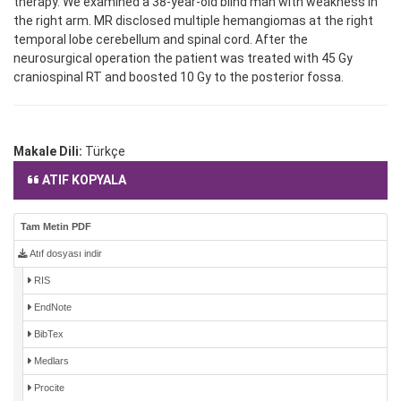
therapy. We examined a 38-year-old blind man with weakness in
the right arm. MR disclosed multiple hemangiomas at the right
temporal lobe cerebellum and spinal cord. After the
neurosurgical operation the patient was treated with 45 Gy
craniospinal RT and boosted 10 Gy to the posterior fossa.
Makale Dili:
Türkçe
ATIF KOPYALA
Tam Metin PDF
Atıf dosyası indir
RIS
EndNote
BibTex
Medlars
Procite