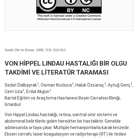
South Clin Ist Euras. 1996; 7(3):
610-612
VON HİPPEL LINDAU HASTALIĞI BİR OLGU
TAKDİMİ VE LİTERATÜR TARAMASI
1
1
1
1
Sedat Dalbayrak
, Osman Kozluca
, Haluk Özsaraç
, Aytuğ Genç
,
1
1
Cem Uza
, Erdal Akgün
Kartal Eğitim ve Araştırma Hastanesi Beyin Cerrahisi Kliniği,
İstanbul
Von Hippel Lindau hastalığı, retina, santral sinir sistemi ve
abdominal belirtilerle giden herediter bir hastalıktır. Genelde
adolesanda ortaya çıkar. Multiple hemanjiomlarla karakterizedir.
Ekseri cerrahi, laser koagulasyon ve radyoterapi (RT) ile tedavi