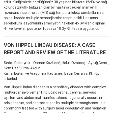
edilir. Kliniğimizde gördüğümüz 38 yaşında bilateral körlük ve sağ
kolunda zayıflık bulguları olan bir hastaya çekilen manyetik
rezonans inceleme'de (MR) sağ temporal lobda serebellum ve
spinal kordda multiple hemanjiomlar tespit edildi. Hastanın
serebellum lezyonlarının ameliyatını takiben 45 Gy kranio spinal
RT ve ilaveten posterior fossaya 10 Gy RT tedavi uygulandı.
VON HIPPEL LINDAU DISEASE: A CASE
REPORT AND REVIEW OF THE LITERATURE
1
1
1
1
Sedat Dalbayrak
, Osman Kozluca
, Haluk Özsaraç
, Aytuğ Genç
,
1
1
Cem Uza
, Erdal Akgün
Kartal Eğitim ve Araştırma Hastanesi Beyin Cerrahisi Kliniği,
İstanbul
Von Hippel Lindau disease is a hereditary disorder with complex
multiorgan involvement including retinal, central, nervous
system and abdominal manifestations. It generally occurs in
adolescents, and characterized by multiple hemangiomas. It is
commonly treated with surgery, laser coagulation and radiation