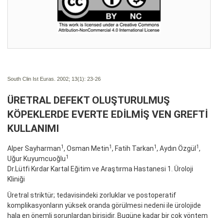
South Clin Ist Euras. 2002; 13(1):
23-26
ÜRETRAL DEFEKT OLUŞTURULMUŞ
KÖPEKLERDE EVERTE EDİLMİŞ VEN GREFTİ
KULLANIMI
1
1
1
1
Alper Sayharman
, Osman Metin
, Fatih Tarkan
, Aydın Özgül
,
1
Uğur Kuyumcuoğlu
Dr.Lütfi Kırdar Kartal Eğitim ve Araştırma Hastanesi 1. Üroloji
Kliniği
Üretral striktür; tedavisindeki zorluklar ve postoperatif
komplikasyonların yüksek oranda görülmesi nedeni ile ürolojide
hala en önemli sorunlardan birisidir. Bugüne kadar bir çok yöntem