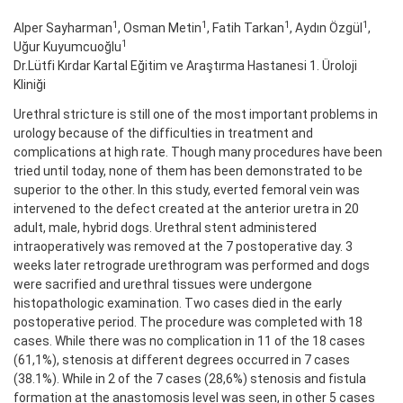
1
1
1
1
Alper Sayharman
, Osman Metin
, Fatih Tarkan
, Aydın Özgül
,
1
Uğur Kuyumcuoğlu
Dr.Lütfi Kırdar Kartal Eğitim ve Araştırma Hastanesi 1. Üroloji
Kliniği
Urethral stricture is still one of the most important problems in
urology because of the difficulties in treatment and
complications at high rate. Though many procedures have been
tried until today, none of them has been demonstrated to be
superior to the other. In this study, everted femoral vein was
intervened to the defect created at the anterior uretra in 20
adult, male, hybrid dogs. Urethral stent administered
intraoperatively was removed at the 7 postoperative day. 3
weeks later retrograde urethrogram was performed and dogs
were sacrified and urethral tissues were undergone
histopathologic examination. Two cases died in the early
postoperative period. The procedure was completed with 18
cases. While there was no complication in 11 of the 18 cases
(61,1%), stenosis at different degrees occurred in 7 cases
(38.1%). While in 2 of the 7 cases (28,6%) stenosis and fistula
formation at the anastomosis level was seen, in other 5 cases