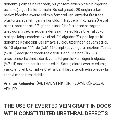
denenmiş olmasına rağmen, bu yöntemlerden birisinin diğerine
üstünlüğü gösterilememiştir. Bu çalışmada 20 erişkin erkek
melez köpekte everte edilmiş femoral ven, anterior üretrada
oluşturulan defekt yerine konuldu. İntraoperatif konulan Üretral
stent, postoperatif 7. günde alındı. 3 hafta sonra retrograd
üretrogram çekilerek denekler sakrifiye edildi ve Üretral doku
histopatolojik incelemeye alındı. 20 olgudan 2'si postoperatif
dönemde kaybedildi. Çalışmaya 18 olgu üzerinden devam edildi.
Bu 18 olgunun 11'inde (%61.1) komplikasyon görülmezken 7'sinde
(%38.1) değişik derecelerde darlık izlendi. 2'sinde (%28.6)
anastomoz hattında darlık ve fistül görülürken, diğer 5 olguda
(%71.4) sadece darlık tespit edildi. Sonuç olarak everte edilmiş
vasküler greft, komplike Üretral darlıklarda tercih edilebilecek bir
tedavi modalitesi olabilir.
Anahtar Kelimeler:
ÜRETRAL STRİKTÜR, TEDAVİ, KÖPEKLER,
VENLER
THE USE OF EVERTED VEIN GRAFT IN DOGS
WITH CONSTITUTED URETHRAL DEFECTS