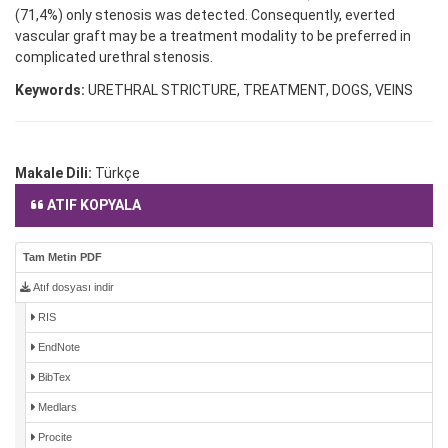
(71,4%) only stenosis was detected. Consequently, everted
vascular graft may be a treatment modality to be preferred in
complicated urethral stenosis.
Keywords:
URETHRAL STRICTURE, TREATMENT, DOGS, VEINS
Makale Dili:
Türkçe
ATIF KOPYALA
Tam Metin PDF
Atıf dosyası indir
RIS
EndNote
BibTex
Medlars
Procite