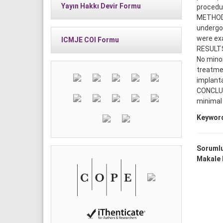
Yayın Hakkı Devir Formu
procedu
METHODS
undergon
were ex
ICMJE COI Formu
RESULTS:
No minor
treatmen
implanta
CONCLUS
minimal 
Keywor
Sorumlu
Makale D