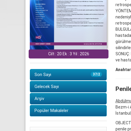
retrospe
YÖNTEMLE
nedeniyl
retrospe
BULGULAR
hastada
görülmed
silindirl
SONUÇ: 
Cilt : 20 Ek : 3 Yıl : 2026
ve hasta
Anahtar
Son Sayı
37/2
Gelecek Sayı
Penil
Arşiv
Abdülmu
Bezm-i A
Popüler Makaleler
İstanbul
OBJECTI
penile p