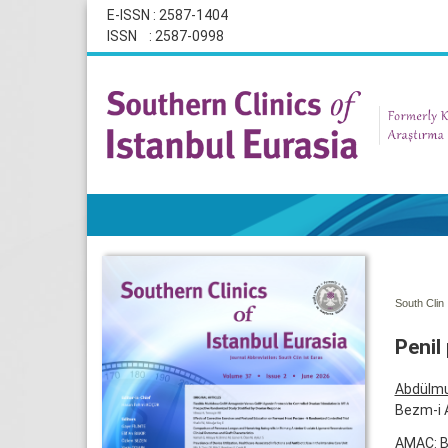
E-ISSN : 2587-1404
ISSN : 2587-0998
South Clin 
Penil
Abdülmu
Bezm-i A
AMAÇ: Bu