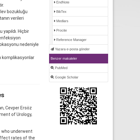
EndNote
r.
işlev bozukluğu
BibTex
anın verileri
Medlars
Procite
 yapıldı. Hiçbir
enfeksiyon
Reference Manager
slokasyonu nedeniyle
Yazara e-posta gönder
n komplikasyonlar
Benzer makaleler
PubMed
Google Scholar
es
an, Cevper Ersöz
ment of Urology,
ts who underwent
ffect rates of the