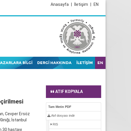
Anasayfa
|
İletişim
|
EN
YAZARLARA BİLGİ
DERGİ HAKKINDA
İLETİŞİM
EN
ATIF KOPYALA
çirilmesi
Tam Metin PDF
an, Cevper Ersöz
Atıf dosyası indir
iniği, İstanbul
RIS
n 30 hastayı