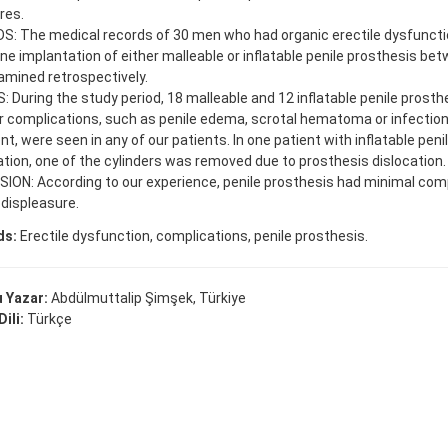
res.
: The medical records of 30 men who had organic erectile dysfuncti
e implantation of either malleable or inflatable penile prosthesis b
amined retrospectively.
 During the study period, 18 malleable and 12 inflatable penile prost
 complications, such as penile edema, scrotal hematoma or infection
t, were seen in any of our patients. In one patient with inflatable peni
tion, one of the cylinders was removed due to prosthesis dislocation.
ION: According to our experience, penile prosthesis had minimal com
displeasure.
ds:
Erectile dysfunction, complications, penile prosthesis.
 Yazar:
Abdülmuttalip Şimşek, Türkiye
ili:
Türkçe