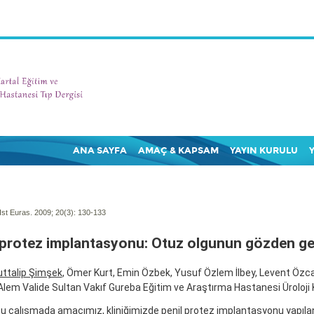
ANA SAYFA
AMAÇ & KAPSAM
YAYIN KURULU
Ist Euras. 2009; 20(3):
130-133
 protez implantasyonu: Otuz olgunun gözden ge
ttalip Şimşek
, Ömer Kurt, Emin Özbek, Yusuf Özlem İlbey, Levent Özc
lem Valide Sultan Vakıf Gureba Eğitim ve Araştırma Hastanesi Üroloji Kl
 çalışmada amacımız, kliniğimizde penil protez implantasyonu yapıla