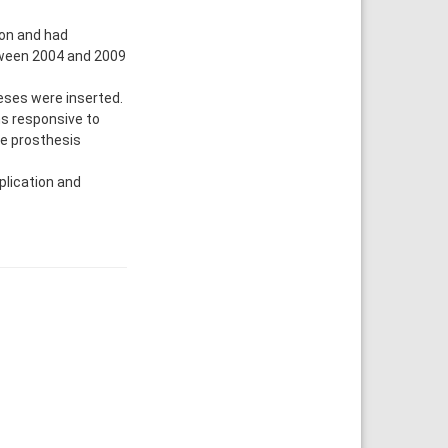
on and had
etween 2004 and 2009
heses were inserted.
s responsive to
le prosthesis
plication and