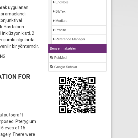
EndNote
larak uygulanan
BibTex
sı amaçlandı.
konjunktival
Medlars
i. Hastaların
Procite
inklüzyon kisti, 2
rijiumlu olgularda
Reference Manager
enilir bir yöntemdir.
Benzer makaleler
ENS
PubMed
Google Scholar
TION FOR
al autograft
urposed. Pterygium
16 eyes of 16
ragely. There were