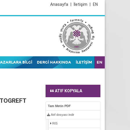
Anasayfa
|
İletişim
|
EN
YAZARLARA BİLGİ
DERGİ HAKKINDA
İLETİŞİM
EN
ATIF KOPYALA
OTOGREFT
Tam Metin PDF
Atıf dosyası indir
RIS