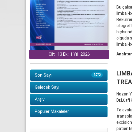
Bu çalış
limbal-k
Rekürren
otogreft
hiçbirin
olguda s
limbal-k
Anahtar
Cilt : 13 Ek : 1 Yıl : 2026
LIMB
Son Sayı
37/2
TREA
Gelecek Sayı
Nazan Y
Arşiv
Dr.Lütfi
To evalu
Popüler Makaleler
transpla
excision
patients