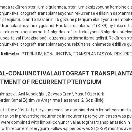
mada rekürren pterijium olgularında, pterijium eksizyonuna kombine o
onjunktival otogreft transplantasyonun rekürrense etkisinin saptanma
 pterijiumu olan 16 hastanın 16 gözüne pterijium eksizyonu ile limbal-
 transplantasyonu uygulandı. Hastalar ortalama 21(3-39) ay takip edild
de rekürrens saptanmadı, 1 olguda greft retraksiyonu, 3 olguda epitelyal 
ubepitelyal fıbrozise bağlı düzensiz astigmatizma gelişti. Rekürren pte
onjunktival otogreft transplantasyonu rekürrensi önlemede etkili ve güv
 Kelimeler:
PTERİJİUM, KONJUNKTİVA, TRANSPLANTASYON, REKÜRR
AL-CONJUNCTIVALAUTOGRAFT TRANSPLANTA
TMENT OF RECURRENT PTERYGIUM
1
1
1
1
ılmazok
, Anıl Kubaloğlu
, Zeynep Eren
, Yusuf Özertürk
 Kırdar Kartal Eğitim ve Araştırma Hastanesi 2. Göz Kliniği
ate the effect of pterygium excision combined with limbal-conjunctiv
ntation in preventing recurrence in recurrent pterygium cases was p
 were combined with limbal-conjunctival autogfrat transplantation in 
 with recurrent pterygium. Follow-up period was 21(3-39) months ave