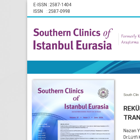
E-ISSN : 2587-1404
ISSN : 2587-0998
South Clin 
REKÜ
TRA
Nazan Y
Dr.Lütfi