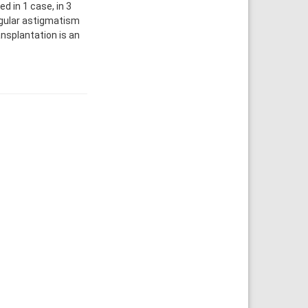
d in 1 case, in 3
regular astigmatism
nsplantation is an