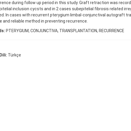
rence during follow up period in this study. Graft retraction was recorde
itelial inclusion cycsts and in 2 cases subepitelial fibrosis related ir
d. In cases with recurrent pterygium limbal-conjunctival autograft tra
e and reliable method in preventing recurrence.
ds:
PTERYGIUM, CONJUNCTIVA, TRANSPLANTATION, RECURRENCE
ili:
Türkçe