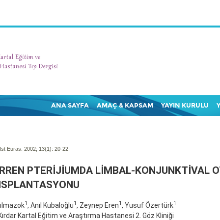
ANA SAYFA
AMAÇ & KAPSAM
YAYIN KURULU
Ist Euras. 2002; 13(1):
20-22
RREN PTERİJİUMDA LİMBAL-KONJUNKTİVAL 
NSPLANTASYONU
1
1
1
1
ılmazok
, Anıl Kubaloğlu
, Zeynep Eren
, Yusuf Özertürk
 Kırdar Kartal Eğitim ve Araştırma Hastanesi 2. Göz Kliniği