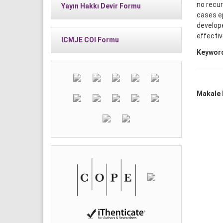
no recur
Yayın Hakkı Devir Formu
cases ep
develope
effectiv
ICMJE COI Formu
Keywor
Makale D