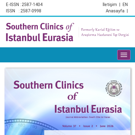
E-ISSN : 2587-1404
İletişim
|
EN
ISSN : 2587-0998
Anasayfa
|
Toggl