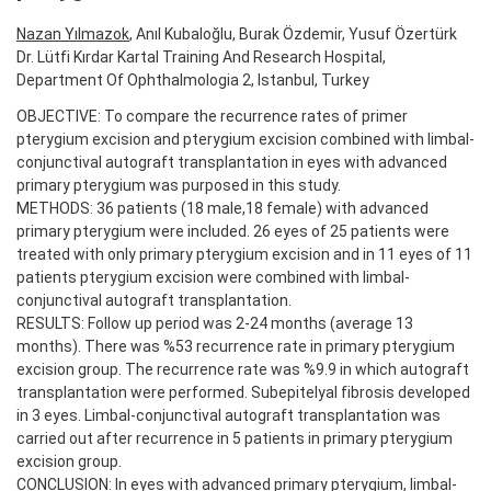
Nazan Yılmazok
, Anıl Kubaloğlu, Burak Özdemir, Yusuf Özertürk
Dr. Lütfi Kırdar Kartal Training And Research Hospital,
Department Of Ophthalmologia 2, Istanbul, Turkey
OBJECTIVE: To compare the recurrence rates of primer
pterygium excision and pterygium excision combined with limbal-
conjunctival autograft transplantation in eyes with advanced
primary pterygium was purposed in this study.
METHODS: 36 patients (18 male,18 female) with advanced
primary pterygium were included. 26 eyes of 25 patients were
treated with only primary pterygium excision and in 11 eyes of 11
patients pterygium excision were combined with limbal-
conjunctival autograft transplantation.
RESULTS: Follow up period was 2-24 months (average 13
months). There was %53 recurrence rate in primary pterygium
excision group. The recurrence rate was %9.9 in which autograft
transplantation were performed. Subepitelyal fibrosis developed
in 3 eyes. Limbal-conjunctival autograft transplantation was
carried out after recurrence in 5 patients in primary pterygium
excision group.
CONCLUSION: In eyes with advanced primary pterygium, limbal-