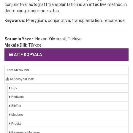
conjunctival autograft transplantation is an effective method in
decreasing recurrence rates.
Keywords:
Pterygium, conjunctiva, transplantation, recurrence
Sorumlu Yazar:
Nazan Yılmazok, Türkiye
Makale Dili:
Türkçe
ATIF KOPYALA
Tam Metin PDF
Atıf dosyası indir
RIS
EndNote
BibTex
Medlars
Procite
Reference Manager