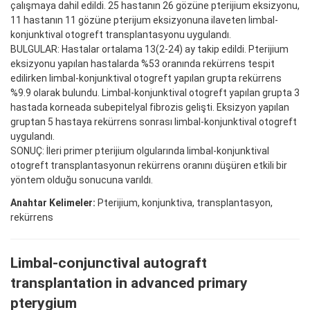
çalışmaya dahil edildi. 25 hastanın 26 gözüne pterijium eksizyonu,
11 hastanın 11 gözüne pterijum eksizyonuna ilaveten limbal-
konjunktival otogreft transplantasyonu uygulandı.
BULGULAR: Hastalar ortalama 13(2-24) ay takip edildi. Pterijium
eksizyonu yapılan hastalarda %53 oranında rekürrens tespit
edilirken limbal-konjunktival otogreft yapılan grupta rekürrens
%9.9 olarak bulundu. Limbal-konjunktival otogreft yapılan grupta 3
hastada korneada subepitelyal fibrozis gelişti. Eksizyon yapılan
gruptan 5 hastaya rekürrens sonrası limbal-konjunktival otogreft
uygulandı.
SONUÇ: İleri primer pterijium olgularında limbal-konjunktival
otogreft transplantasyonun rekürrens oranını düşüren etkili bir
yöntem olduğu sonucuna varıldı.
Anahtar Kelimeler:
Pterijium, konjunktiva, transplantasyon,
rekürrens
Limbal-conjunctival autograft
transplantation in advanced primary
pterygium