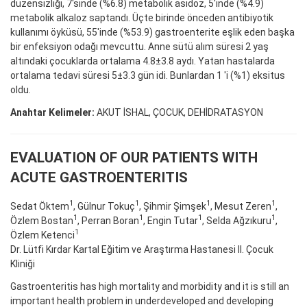
düzensizliği, 7'sinde (%6.8) metabolik asidoz, 5'inde (%4.9)
metabolik alkaloz saptandı. Üçte birinde önceden antibiyotik
kullanımı öyküsü, 55'inde (%53.9) gastroenterite eşlik eden başka
bir enfeksiyon odağı mevcuttu. Anne sütü alım süresi 2 yaş
altındaki çocuklarda ortalama 4.8±3.8 aydı. Yatan hastalarda
ortalama tedavi süresi 5±3.3 gün idi. Bunlardan 1 'i (%1) eksitus
oldu.
Anahtar Kelimeler:
AKUT İSHAL, ÇOCUK, DEHİDRATASYON
EVALUATION OF OUR PATIENTS WITH
ACUTE GASTROENTERITIS
1
1
1
1
Sedat Öktem
, Gülnur Tokuç
, Şihmir Şimşek
, Mesut Zeren
,
1
1
1
1
Özlem Bostan
, Perran Boran
, Engin Tutar
, Selda Ağzıkuru
,
1
Özlem Ketenci
Dr. Lütfi Kırdar Kartal Eğitim ve Araştırma Hastanesi II. Çocuk
Kliniği
Gastroenteritis has high mortality and morbidity and it is still an
important health problem in underdeveloped and developing