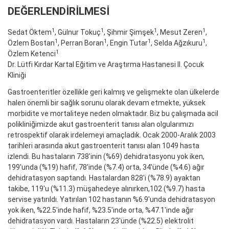
DEĞERLENDİRİLMESİ
1
1
1
1
Sedat Öktem
, Gülnur Tokuç
, Şihmir Şimşek
, Mesut Zeren
,
1
1
1
1
Özlem Bostan
, Perran Boran
, Engin Tutar
, Selda Ağzıkuru
,
1
Özlem Ketenci
Dr. Lütfi Kırdar Kartal Eğitim ve Araştırma Hastanesi II. Çocuk
Kliniği
Gastroenteritler özellikle geri kalmış ve gelişmekte olan ülkelerde
halen önemli bir sağlık sorunu olarak devam etmekte, yüksek
morbidite ve mortaliteye neden olmaktadır. Biz bu çalışmada acil
polikliniğimizde akut gastroenterit tanısı alan olgularımızı
retrospektif olarak irdelemeyi amaçladık. Ocak 2000-Aralık 2003
tarihleri arasında akut gastroenterit tanısı alan 1049 hasta
izlendi. Bu hastaların 738'inin (%69) dehidratasyonu yok iken,
199'unda (%19) hafif, 78'inde (%7.4) orta, 34'ünde (%4.6) ağır
dehidratasyon saptandı. Hastalardan 828'i (%78.9) ayaktan
takibe, 119'u (%11.3) müşahedeye alınırken,102 (%9.7) hasta
servise yatırıldı. Yatırılan 102 hastanın %6.9'unda dehidratasyon
yok iken, %22.5'inde hafif, %23.5'inde orta, %47.1'inde ağır
dehidratasyon vardı. Hastaların 23'ünde (%22.5) elektrolit