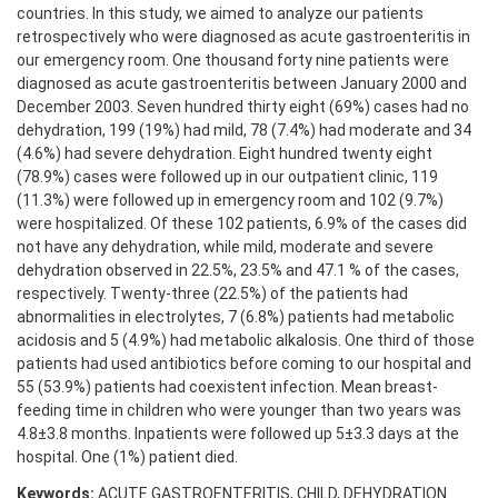
countries. In this study, we aimed to analyze our patients
retrospectively who were diagnosed as acute gastroenteritis in
our emergency room. One thousand forty nine patients were
diagnosed as acute gastroenteritis between January 2000 and
December 2003. Seven hundred thirty eight (69%) cases had no
dehydration, 199 (19%) had mild, 78 (7.4%) had moderate and 34
(4.6%) had severe dehydration. Eight hundred twenty eight
(78.9%) cases were followed up in our outpatient clinic, 119
(11.3%) were followed up in emergency room and 102 (9.7%)
were hospitalized. Of these 102 patients, 6.9% of the cases did
not have any dehydration, while mild, moderate and severe
dehydration observed in 22.5%, 23.5% and 47.1 % of the cases,
respectively. Twenty-three (22.5%) of the patients had
abnormalities in electrolytes, 7 (6.8%) patients had metabolic
acidosis and 5 (4.9%) had metabolic alkalosis. One third of those
patients had used antibiotics before coming to our hospital and
55 (53.9%) patients had coexistent infection. Mean breast-
feeding time in children who were younger than two years was
4.8±3.8 months. Inpatients were followed up 5±3.3 days at the
hospital. One (1%) patient died.
Keywords:
ACUTE GASTROENTERITIS, CHILD, DEHYDRATION