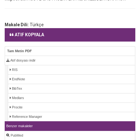
Makale Dili:
Türkçe
ATIF KOPYALA
Tam Metin PDF
Atıf dosyası indir
RIS
EndNote
BibTex
Medlars
Procite
Reference Manager
Benzer makaleler
PubMed