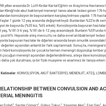
8 yılları arasında Dr. Lütfi Kırdar Kartal Eğitim ve Araştırma Hastanesi
ları Kliniği'nde akut bakteriyel menenjit tanısı alarak tedavi gören 176 ha
lardan konvülsiyon ile başvuranların karşılaştırılması yapıldı. 176 hasta
 Yaşlar 1 günle 12 yaş arasında değişmekteydi. Bunlardan %22'si ilk s
yon ile başvurdu (%35 kız, %65 erkek). Konvülsiyonla başvuran hastalar
3 yaş, %18'i 3-6 yaş, %18'i de 6-12 yaş arasındaydı. Bunların %59'unda 
ı pozitifti. Hepsinde ateş mevcuttu ve daha evvel antibakteriyel tedavi
yonla başvuran hastalar ile diğerleri arasında beyin omurilik sıvısındaki 
 değerleri açısından anlamlı bir fark saptanmadı. Sonuçta, meningeal irr
 febril konvülsiyonlu bir çocukta hemen menengit düşünülüp lomber p
li çocuğun menenjit açısından değerlendirilmesi, ateşe ilave konvülsiy
 daha çok durulması, iyi bir fizik muayene ve anamnez ile tanıya erken 
 Kelimeler:
KONVÜLSİYON, AKUT BAKTERİYEL MENENJİT, ATEŞ, LOMB
RELATIONSHIP BETWEEN CONVULSION AND A
ERIAL MENINGITIS
1
1
1
1
1
ler Erdağ
, Serdar Cömert
, Gülnur Tokuç
, Yasemin Akın
, Esin Şan
, A