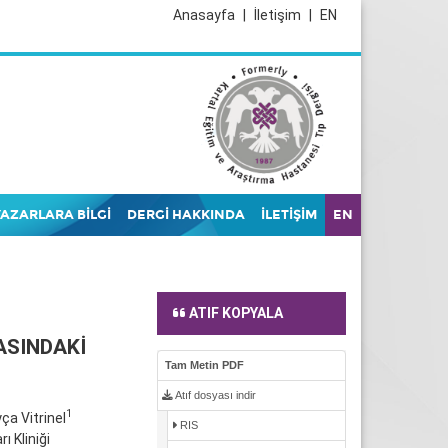
Anasayfa
|
İletişim
|
EN
YAZARLARA BİLGİ
DERGİ HAKKINDA
İLETİŞİM
EN
ATIF KOPYALA
ASINDAKİ
Tam Metin PDF
Atıf dosyası indir
1
yça Vitrinel
RIS
ı Kliniği