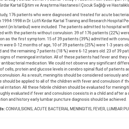
 Kırdar Kartal Eğitim ve Araştırma Hastanesi I.Çocuk Sağlığı ve Hastalıklar
study, 176 patients who were diagnosed and treated for acute bacteria
1994-1998 in Dr. Lütfi Kırdar Kartal Training and Research Hospital Pe
nt (in Istanbul) were included. The patients admitted to hospital wi
 with the patients without convulsion. 39 of 176 patients (22%) wer
on as the first symptom. 15 of 39 patients (39%) admitted with convul
were 0-12 months of age, 10 of 39 patients (25%) were 1-3 years old,
d and the remaining 7 patients (18 %) were 6-12 years old. 23 of 39 pa
 signs of meningeal irritation. All of these patients had fever and they
 antibacterial medication. We could not observe any significant diff
f cells, protein and glucose levels in cerebro spinal fluid of patients 
convulsion. As a result, meningitis should be considered seriously an
 should be applied to all of the children with fever and convulsion if t
l irritation. All these febrile children should be evaluated for meningi
ughly evaluated if fever and convulsion coexists in a child and after a 
ion and history early lumbar puncture diagnosis should be achieved.
ds:
CONVULSIONS, ACUTE BACTERIAL MENINGITIS, FEVER, LUMBAR P