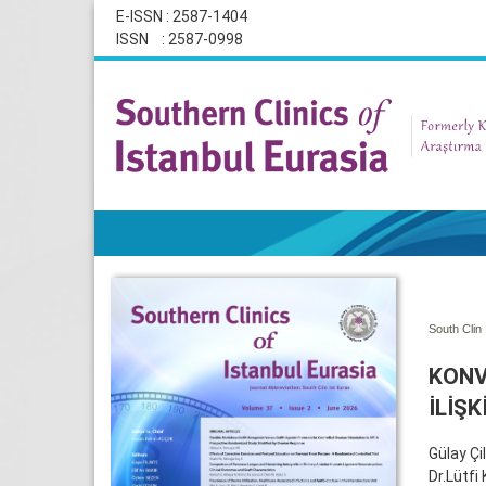
E-ISSN : 2587-1404
ISSN : 2587-0998
South Clin 
KONV
İLİŞK
Gülay Çi
Dr.Lütfi