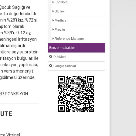
EndNote
 Çocuk Sağlığı ve
BibTex
sta değerlendirildi.
nın %28'i kız, %72'si
Medlars
emptom olarak
Procite
ın %39'u 0-12 ay,
meningeal irritasyon
Reference Manager
 almamışlardı.
Benzer makaleler
hücre sayısı, protein
PubMed
itasyon bulguları ile
onksiyon yapılması,
Google Scholar
on varsa menenjit
gidilmesi üzerinde
ER PONKSİYON
CUTE
1
yça Vitrinel