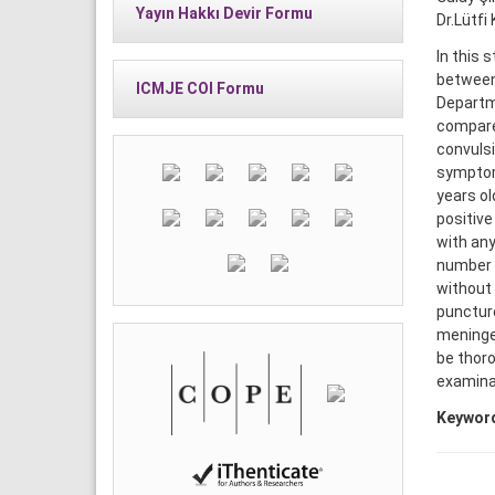
Yayın Hakkı Devir Formu
Dr.Lütfi
In this 
between 
ICMJE COI Formu
Departme
compared
convulsi
symptom 
years ol
positive
with any
number o
without 
puncture
meningea
be thoro
examinat
Keywor