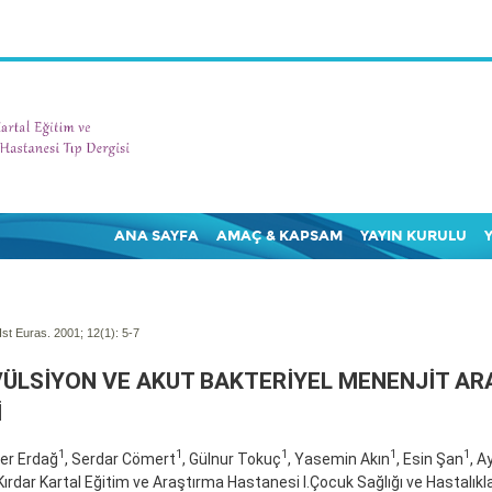
ANA SAYFA
AMAÇ & KAPSAM
YAYIN KURULU
Ist Euras. 2001; 12(1):
5-7
ÜLSİYON VE AKUT BAKTERİYEL MENENJİT AR
İ
1
1
1
1
1
ler Erdağ
, Serdar Cömert
, Gülnur Tokuç
, Yasemin Akın
, Esin Şan
, A
 Kırdar Kartal Eğitim ve Araştırma Hastanesi I.Çocuk Sağlığı ve Hastalıklar