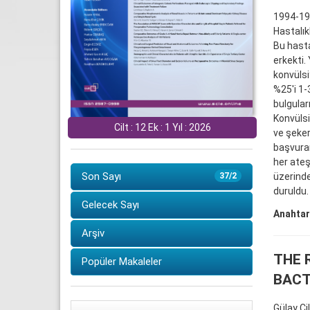
1994-199
Hastalık
Bu hasta
erkekti.
konvülsi
%25'i 1-
bulgular
Konvülsi
Cilt : 12 Ek : 1 Yıl : 2026
ve şeker
başvuran
her ateş
Son Sayı
üzerinde
37/2
duruldu.
Gelecek Sayı
Anahtar
Arşiv
THE 
Popüler Makaleler
BACT
Gülay Çi