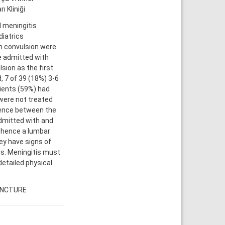
ı Kliniği
l meningitis
diatrics
th convulsion were
e admitted with
sion as the first
 7 of 39 (18%) 3-6
tients (59%) had
 were not treated
erence between the
admitted with and
d hence a lumbar
hey have signs of
tis. Meningitis must
detailed physical
UNCTURE