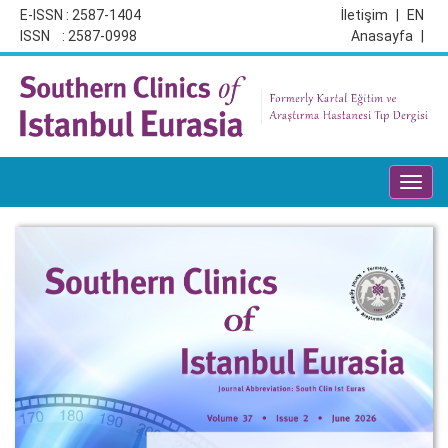
E-ISSN : 2587-1404
İletişim
|
EN
ISSN : 2587-0998
Anasayfa
|
Toggl