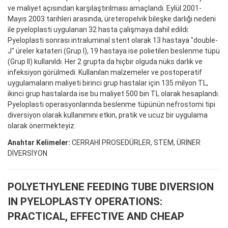
ve maliyet açısından karşılaştırılması amaçlandı. Eylül 2001-
Mayıs 2003 tarihleri arasında, üreteropelvik bileşke darlığı nedeni
ile pyeloplasti uygulanan 32 hasta çalışmaya dahil edildi.
Pyeloplasti sonrası intraluminal stent olarak 13 hastaya "double-
J" üreler katateri (Grup I), 19 hastaya ise polietilen beslenme tüpü
(Grup II) kullanıldı. Her 2 grupta da hiçbir olguda nüks darlık ve
infeksiyon görülmedi. Kullanılan malzemeler ve postoperatif
uygulamaların maliyeti birinci grup hastalar için 135 milyon TL,
ikinci grup hastalarda ise bu maliyet 500 bin TL olarak hesaplandı.
Pyeloplasti operasyonlarında beslenme tüpünün nefrostomi tipi
diversiyon olarak kullanımını etkin, pratik ve ucuz bir uygulama
olarak önermekteyiz.
Anahtar Kelimeler:
CERRAHİ PROSEDÜRLER, STEM, ÜRİNER
DİVERSİYON
POLYETHYLENE FEEDING TUBE DIVERSION
IN PYELOPLASTY OPERATIONS:
PRACTICAL, EFFECTIVE AND CHEAP