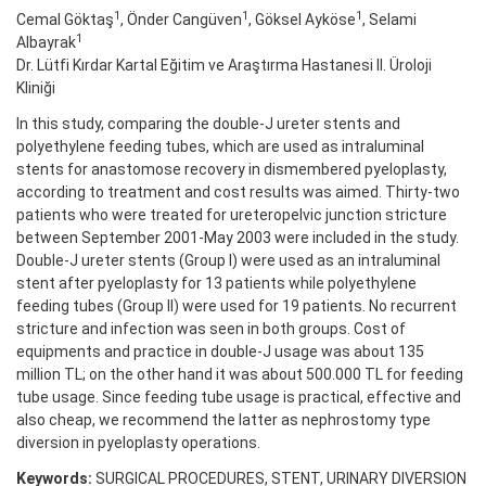
1
1
1
Cemal Göktaş
, Önder Cangüven
, Göksel Ayköse
, Selami
1
Albayrak
Dr. Lütfi Kırdar Kartal Eğitim ve Araştırma Hastanesi II. Üroloji
Kliniği
In this study, comparing the double-J ureter stents and
polyethylene feeding tubes, which are used as intraluminal
stents for anastomose recovery in dismembered pyeloplasty,
according to treatment and cost results was aimed. Thirty-two
patients who were treated for ureteropelvic junction stricture
between September 2001-May 2003 were included in the study.
Double-J ureter stents (Group I) were used as an intraluminal
stent after pyeloplasty for 13 patients while polyethylene
feeding tubes (Group II) were used for 19 patients. No recurrent
stricture and infection was seen in both groups. Cost of
equipments and practice in double-J usage was about 135
million TL; on the other hand it was about 500.000 TL for feeding
tube usage. Since feeding tube usage is practical, effective and
also cheap, we recommend the latter as nephrostomy type
diversion in pyeloplasty operations.
Keywords:
SURGICAL PROCEDURES, STENT, URINARY DIVERSION