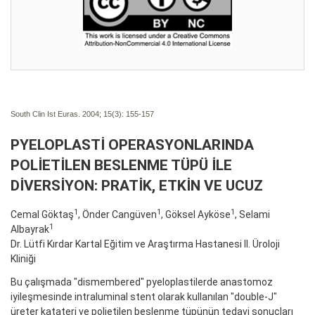
South Clin Ist Euras. 2004; 15(3):
155-157
PYELOPLASTİ OPERASYONLARINDA
POLİETİLEN BESLENME TÜPÜ İLE
DİVERSİYON: PRATİK, ETKİN VE UCUZ
1
1
1
Cemal Göktaş
, Önder Cangüven
, Göksel Ayköse
, Selami
1
Albayrak
Dr. Lütfi Kırdar Kartal Eğitim ve Araştırma Hastanesi II. Üroloji
Kliniği
Bu çalışmada "dismembered" pyeloplastilerde anastomoz
iyileşmesinde intraluminal stent olarak kullanılan "double-J"
üreter katateri ve polietilen beslenme tüpünün tedavi sonuçları