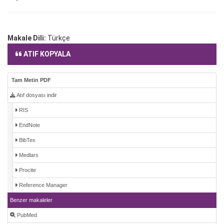
Makale Dili:
Türkçe
ATIF KOPYALA
Tam Metin PDF
Atıf dosyası indir
RIS
EndNote
BibTex
Medlars
Procite
Reference Manager
Benzer makaleler
PubMed