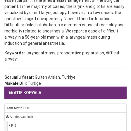
essential part in the anesthesia management of the surgical
patient. In the majority of cases, the larynx and glottis are easily
visualized by direct laryngoscopy; however, in a few cases, the
anesthesiologist unexpectedly faces difficult intubation.
Difficult or failed intubation is a common cause of mortality and
morbidity related to anesthesia. We report a case of difficult
airway in a 56-year-old man with a laryngeal mass during
induction of general anesthesia.
Keywords:
Laryngeal mass, preoperative preparation, difficult
airway
Sorumlu Yazar:
Gülten Arslan, Türkiye
Makale Dili:
Türkçe
ATIF KOPYALA
Tam Metin PDF
Atıf dosyası indir
RIS