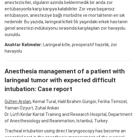
anestezistler, olguların azında beklenmedik bir anda zor
entübasyonla karşı karşıya kalabilirler. Zor veya başarısız
entübasyon, anesteziye bağlı morbidite ve mortalitenin en sık
nedenidir. Bu yazıda, laringeal kitleli 56 yaşındaki erkek hastanın
genel anestezi indüksiyonu sırasında karşılaşılan zor havayolu
sunuldu.
Anahtar Kelimeler:
Laringeal kitle, preoperatif hazırlık, zor
havayolu
Anesthesia management of a patient with
laringeal tumor with expected difficult
intubation: Case report
Gülten Arslan
, Kemal Tural, Halil İbrahim Güngör, Feriha Temizel,
Yaman Özyurt, Zuhal Arıkan
Dr. Lütfi Kırdar Kartal Training and Research Hospital, Department
of Anesthesiology and Reanimation, Istanbul, Turkey
Tracheal intubation using direct laryngoscopy has become an