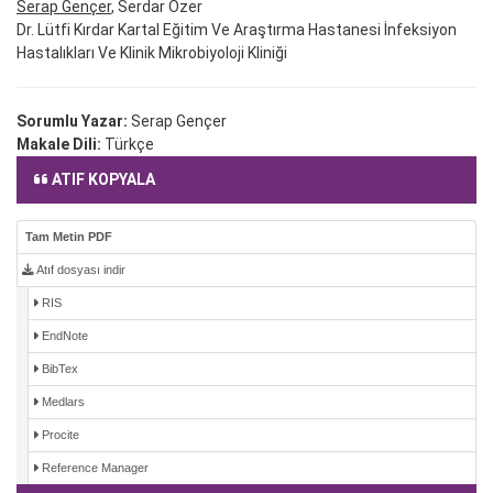
Serap Gençer
, Serdar Özer
Dr. Lütfi Kırdar Kartal Eğitim Ve Araştırma Hastanesi İnfeksiyon
Hastalıkları Ve Klinik Mikrobiyoloji Kliniği
Sorumlu Yazar:
Serap Gençer
Makale Dili:
Türkçe
ATIF KOPYALA
Tam Metin PDF
Atıf dosyası indir
RIS
EndNote
BibTex
Medlars
Procite
Reference Manager