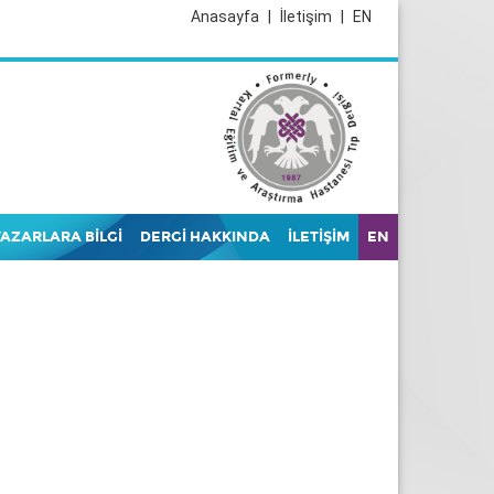
Anasayfa
|
İletişim
|
EN
YAZARLARA BİLGİ
DERGİ HAKKINDA
İLETİŞİM
EN