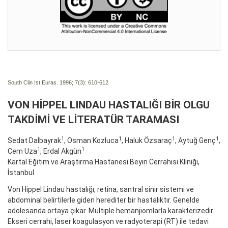
South Clin Ist Euras. 1996; 7(3):
610-612
VON HİPPEL LINDAU HASTALIĞI BİR OLGU
TAKDİMİ VE LİTERATÜR TARAMASI
1
1
1
1
Sedat Dalbayrak
, Osman Kozluca
, Haluk Özsaraç
, Aytuğ Genç
,
1
1
Cem Uza
, Erdal Akgün
Kartal Eğitim ve Araştırma Hastanesi Beyin Cerrahisi Kliniği,
İstanbul
Von Hippel Lindau hastalığı, retina, santral sinir sistemi ve
abdominal belirtilerle giden herediter bir hastalıktır. Genelde
adolesanda ortaya çıkar. Multiple hemanjiomlarla karakterizedir.
Ekseri cerrahi, laser koagulasyon ve radyoterapi (RT) ile tedavi