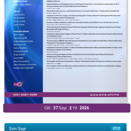
Cilt :
37
Sayı :
2
Yıl :
2026
Son Sayı
37/2