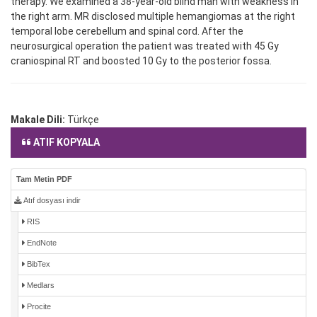
therapy. We examined a 38-year-old blind man with weakness in
the right arm. MR disclosed multiple hemangiomas at the right
temporal lobe cerebellum and spinal cord. After the
neurosurgical operation the patient was treated with 45 Gy
craniospinal RT and boosted 10 Gy to the posterior fossa.
Makale Dili:
Türkçe
ATIF KOPYALA
Tam Metin PDF
Atıf dosyası indir
RIS
EndNote
BibTex
Medlars
Procite