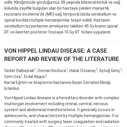
edilir. Kliniğimizde gördüğümüz 38 yaşında bilateral körlük ve sağ
kolunda zayıflık bulguları olan bir hastaya çekilen manyetik
rezonans inceleme'de (MR) sağ temporal lobda serebellum ve
spinal kordda multiple hemanjiomlar tespit edildi. Hastanın
serebellum lezyonlarının ameliyatını takiben 45 Gy kranio spinal
RT ve ilaveten posterior fossaya 10 Gy RT tedavi uygulandı.
VON HIPPEL LINDAU DISEASE: A CASE
REPORT AND REVIEW OF THE LITERATURE
1
1
1
1
Sedat Dalbayrak
, Osman Kozluca
, Haluk Özsaraç
, Aytuğ Genç
,
1
1
Cem Uza
, Erdal Akgün
Kartal Eğitim ve Araştırma Hastanesi Beyin Cerrahisi Kliniği,
İstanbul
Von Hippel Lindau disease is a hereditary disorder with complex
multiorgan involvement including retinal, central, nervous
system and abdominal manifestations. It generally occurs in
adolescents, and characterized by multiple hemangiomas. It is
commonly treated with surgery, laser coagulation and radiation