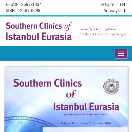
E-ISSN : 2587-1404
İletişim
|
EN
ISSN : 2587-0998
Anasayfa
|
Toggl