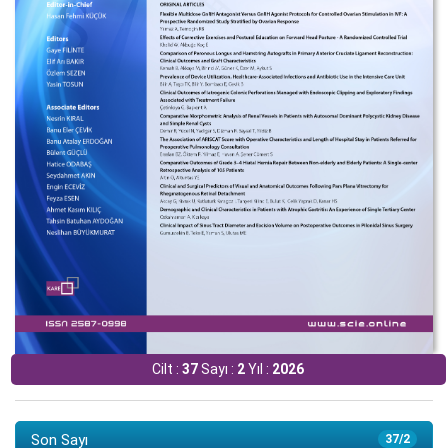
Cilt :
37
Sayı :
2
Yıl :
2026
Son Sayı
37/2