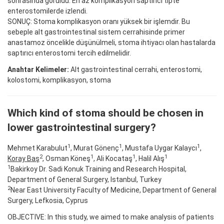
sonrasında görüldü. En az komplikasyon saptırıcı tipte
enterostomilerde izlendi.
SONUÇ: Stoma komplikasyon oranı yüksek bir işlemdir. Bu
sebeple alt gastrointestinal sistem cerrahisinde primer
anastamoz öncelikle düşünülmeli, stoma ihtiyacı olan hastalarda
saptırıcı enterostomi tercih edilmelidir.
Anahtar Kelimeler:
Alt gastrointestinal cerrahi, enterostomi,
kolostomi, komplikasyon, stoma
Which kind of stoma should be chosen in
lower gastrointestinal surgery?
1
1
1
Mehmet Karabulut
, Murat Gönenç
, Mustafa Uygar Kalaycı
,
2
1
1
1
Koray Baş
, Osman Köneş
, Ali Kocataş
, Halil Alış
1
Bakirkoy Dr. Sadi Konuk Training and Research Hospital,
Department of General Surgery, Istanbul, Turkey
2
Near East University Faculty of Medicine, Department of General
Surgery, Lefkosia, Cyprus
OBJECTIVE: In this study, we aimed to make analysis of patients