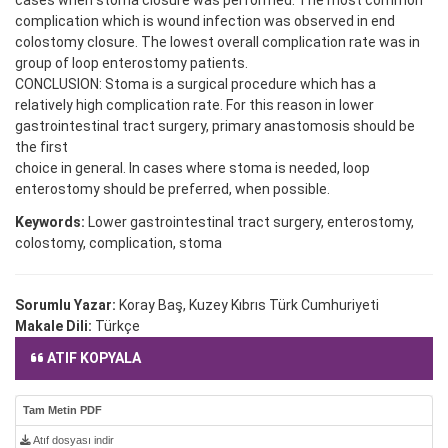
cases when stoma closure was performed. The most common
complication which is wound infection was observed in end
colostomy closure. The lowest overall complication rate was in
group of loop enterostomy patients.
CONCLUSION: Stoma is a surgical procedure which has a
relatively high complication rate. For this reason in lower
gastrointestinal tract surgery, primary anastomosis should be
the first
choice in general. In cases where stoma is needed, loop
enterostomy should be preferred, when possible.
Keywords:
Lower gastrointestinal tract surgery, enterostomy,
colostomy, complication, stoma
Sorumlu Yazar:
Koray Baş, Kuzey Kıbrıs Türk Cumhuriyeti
Makale Dili:
Türkçe
ATIF KOPYALA
Tam Metin PDF
Atıf dosyası indir