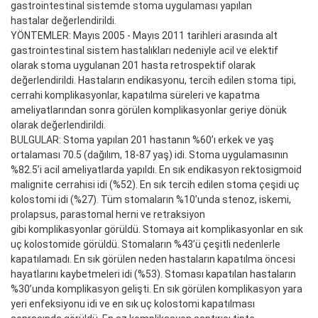
gastrointestinal sistemde stoma uygulaması yapılan
hastalar değerlendirildi.
YÖNTEMLER: Mayıs 2005 - Mayıs 2011 tarihleri arasında alt
gastrointestinal sistem hastalıkları nedeniyle acil ve elektif
olarak stoma uygulanan 201 hasta retrospektif olarak
değerlendirildi. Hastaların endikasyonu, tercih edilen stoma tipi,
cerrahi komplikasyonlar, kapatılma süreleri ve kapatma
ameliyatlarından sonra görülen komplikasyonlar geriye dönük
olarak değerlendirildi.
BULGULAR: Stoma yapılan 201 hastanın %60’ı erkek ve yaş
ortalaması 70.5 (dağılım, 18-87 yaş) idi. Stoma uygulamasının
%82.5’i acil ameliyatlarda yapıldı. En sık endikasyon rektosigmoid
malignite cerrahisi idi (%52). En sık tercih edilen stoma çeşidi uç
kolostomi idi (%27). Tüm stomaların %10’unda stenoz, iskemi,
prolapsus, parastomal herni ve retraksiyon
gibi komplikasyonlar görüldü. Stomaya ait komplikasyonlar en sık
uç kolostomide görüldü. Stomaların %43’ü çeşitli nedenlerle
kapatılamadı. En sık görülen neden hastaların kapatılma öncesi
hayatlarını kaybetmeleri idi (%53). Stoması kapatılan hastaların
%30’unda komplikasyon gelişti. En sık görülen komplikasyon yara
yeri enfeksiyonu idi ve en sık uç kolostomi kapatılması