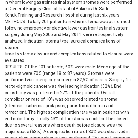
in whom lower gastrointestinal system stomas were performed
at General Surgery Clinic of Istanbul Bakirkoy Dr. Sadi
Konuk Training and Research Hospital during last six years.
METHODS: Totally 201 patients in whom stoma was performed
following emergency or elective lower gastrointestinal system
surgery during May 2005 and May 2011 were retrospectively
analyzed. Indication, stoma type, surgical complications of
stoma,
time to stoma closure and complications related to closure were
evaluated.
RESULTS: Of the 201 patients, 60% were male. Mean age of the
patients were 70.5 (range 18 to 87 years). Stomas were
performed via emergency surgery in 82,5% of cases. Surgery for
recto-sigmoid cancer was the leading indication (52%). End
colostomy was preferred in 27% of the patients. Overall
complication rate of 10% was observed related to stoma
(stenosis, ischemia, prolapsus, parastromal hernia and
retraction). The highest complication rate was in patients with
end colostomy. Totally 43% of the stomas could not be closed
due to several reasons where death before closure was the
major cause (53%). A complication rate of 30% was observed in