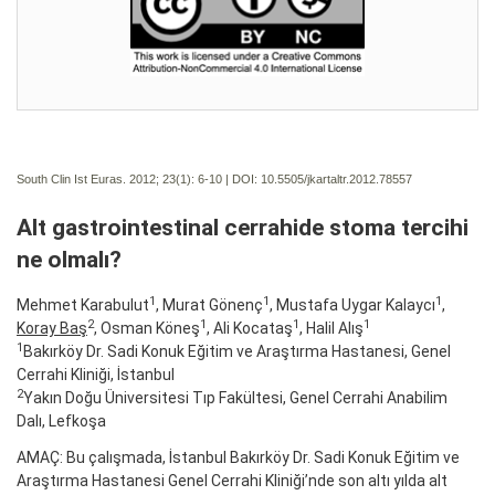
South Clin Ist Euras. 2012; 23(1):
6-10 | DOI:
10.5505/jkartaltr.2012.78557
Alt gastrointestinal cerrahide stoma tercihi
ne olmalı?
1
1
1
Mehmet Karabulut
, Murat Gönenç
, Mustafa Uygar Kalaycı
,
2
1
1
1
Koray Baş
, Osman Köneş
, Ali Kocataş
, Halil Alış
1
Bakırköy Dr. Sadi Konuk Eğitim ve Araştırma Hastanesi, Genel
Cerrahi Kliniği, İstanbul
2
Yakın Doğu Üniversitesi Tıp Fakültesi, Genel Cerrahi Anabilim
Dalı, Lefkoşa
AMAÇ: Bu çalışmada, İstanbul Bakırköy Dr. Sadi Konuk Eğitim ve
Araştırma Hastanesi Genel Cerrahi Kliniği’nde son altı yılda alt