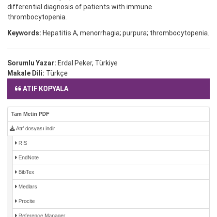
differential diagnosis of patients with immune
thrombocytopenia.
Keywords:
Hepatitis A, menorrhagia; purpura; thrombocytopenia.
Sorumlu Yazar:
Erdal Peker, Türkiye
Makale Dili:
Türkçe
ATIF KOPYALA
Tam Metin PDF
Atıf dosyası indir
RIS
EndNote
BibTex
Medlars
Procite
Reference Manager