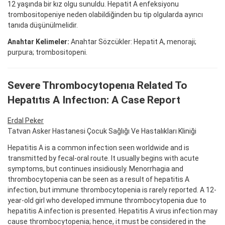
12 yaşında bir kız olgu sunuldu. Hepatit A enfeksiyonu
trombositopeniye neden olabildiğinden bu tip olgularda ayırıcı
tanıda düşünülmelidir.
Anahtar Kelimeler:
Anahtar Sözcükler: Hepatit A, menoraji;
purpura; trombositopeni.
Severe Thrombocytopenıa Related To
Hepatıtıs A Infectıon: A Case Report
Erdal Peker
Tatvan Asker Hastanesi Çocuk Sağlığı Ve Hastalıkları Kliniği
Hepatitis A is a common infection seen worldwide and is
transmitted by fecal-oral route. It usually begins with acute
symptoms, but continues insidiously. Menorrhagia and
thrombocytopenia can be seen as a result of hepatitis A
infection, but immune thrombocytopenia is rarely reported. A 12-
year-old girl who developed immune thrombocytopenia due to
hepatitis A infection is presented. Hepatitis A virus infection may
cause thrombocytopenia; hence, it must be considered in the