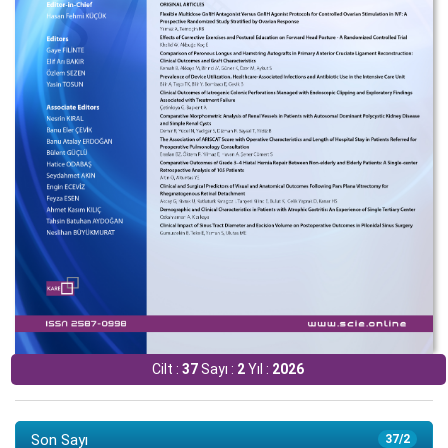
Cilt :
37
Sayı :
2
Yıl :
2026
Son Sayı
37/2