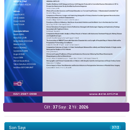
Cilt :
37
Sayı :
2
Yıl :
2026
Son Sayı
37/2