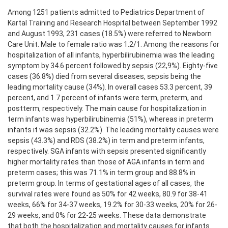
Among 1251 patients admitted to Pediatrics Department of
Kartal Training and Research Hospital between September 1992
and August 1993, 231 cases (18.5%) were referred to Newborn
Care Unit. Male to female ratio was 1.2/1. Among the reasons for
hospitalization of all infants, hyperbilirubinemia was the leading
symptom by 34.6 percent followed by sepsis (22,9%). Eighty-five
cases (36.8%) died from several diseases, sepsis being the
leading mortality cause (34%). In overall cases 53.3 percent, 39
percent, and 1.7 percent of infants were term, preterm, and
postterm, respectively. The main cause for hospitalization in
term infants was hyperbilirubinemia (51%), whereas in preterm
infants it was sepsis (32.2%). The leading mortality causes were
sepsis (43.3%) and RDS (38.2%) in term and preterm infants,
respectively. SGA infants with sepsis presented significantly
higher mortality rates than those of AGA infants in term and
preterm cases; this was 71.1% in term group and 88.8% in
preterm group. In terms of gestational ages of all cases, the
survival rates were found as 50% for 42 weeks, 80.9 for 38-41
weeks, 66% for 34-37 weeks, 19.2% for 30-33 weeks, 20% for 26-
29 weeks, and 0% for 22-25 weeks. These data demonstrate
that both the hospitalization and mortality causes for infants