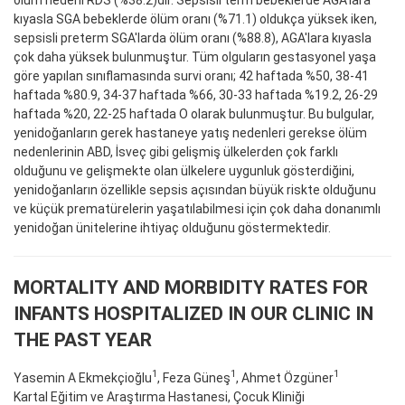
ölüm nedeni RDS (%38.2)dir. Sepsisli term bebeklerde AGA'lara
kıyasla SGA bebeklerde ölüm oranı (%71.1) oldukça yüksek iken,
sepsisli preterm SGA'larda ölüm oranı (%88.8), AGA'lara kıyasla
çok daha yüksek bulunmuştur. Tüm olguların gestasyonel yaşa
göre yapılan sınıflamasında survi oranı; 42 haftada %50, 38-41
haftada %80.9, 34-37 haftada %66, 30-33 haftada %19.2, 26-29
haftada %20, 22-25 haftada O olarak bulunmuştur. Bu bulgular,
yenidoğanların gerek hastaneye yatış nedenleri gerekse ölüm
nedenlerinin ABD, İsveç gibi gelişmiş ülkelerden çok farklı
olduğunu ve gelişmekte olan ülkelere uygunluk gösterdiğini,
yenidoğanların özellikle sepsis açısından büyük riskte olduğunu
ve küçük prematürelerin yaşatılabilmesi için çok daha donanımlı
yenidoğan ünitelerine ihtiyaç olduğunu göstermektedir.
MORTALITY AND MORBIDITY RATES FOR
INFANTS HOSPITALIZED IN OUR CLINIC IN
THE PAST YEAR
1
1
1
Yasemin A Ekmekçioğlu
, Feza Güneş
, Ahmet Özgüner
Kartal Eğitim ve Araştırma Hastanesi, Çocuk Kliniği