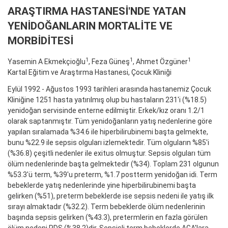
ARAŞTIRMA HASTANESİ'NDE YATAN
YENİDOĞANLARIN MORTALİTE VE
MORBİDİTESİ
1
1
1
Yasemin A Ekmekçioğlu
, Feza Güneş
, Ahmet Özgüner
Kartal Eğitim ve Araştırma Hastanesi, Çocuk Kliniği
Eylül 1992 - Ağustos 1993 tarihleri arasında hastanemiz Çocuk
Kliniğine 1251 hasta yatırılmış olup bu hastaların 231'i (%18.5)
yenidoğan servisinde enterne edilmiştir. Erkek/kız oranı 1.2/1
olarak saptanmıştır. Tüm yenidoğanların yatış nedenlerine göre
yapılan sıralamada %34.6 ile hiperbilirubinemi başta gelmekte,
bunu %22.9 ile sepsis olguları izlemektedir. Tüm olguların %85'i
(%36.8) çeşitli nedenler ile exitus olmuştur. Sepsis olguları tüm
ölüm nedenlerinde başta gelmektedir (%34). Toplam 231 olgunun
%53.3'ü term, %39'u preterm, %1.7 postterm yenidoğan idi. Term
bebeklerde yatış nedenlerinde yine hiperbilirubinemi başta
gelirken (%51), preterm bebeklerde ise sepsis nedeni ile yatış ilk
sırayı almaktadır (%32.2). Term bebeklerde ölüm nedenlerinin
başında sepsis gelirken (%43.3), pretermlerin en fazla görülen