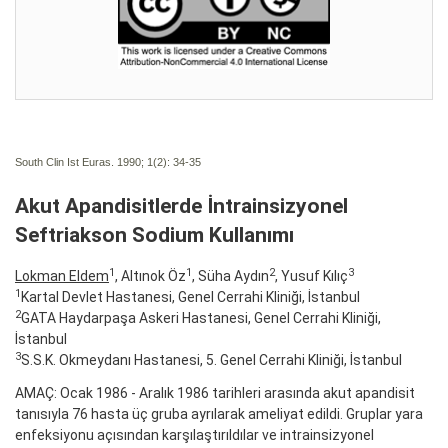
South Clin Ist Euras. 1990; 1(2):
34-35
Akut Apandisitlerde İntrainsizyonel
Seftriakson Sodium Kullanımı
1
1
2
3
Lokman Eldem
, Altınok Öz
, Süha Aydın
, Yusuf Kılıç
1
Kartal Devlet Hastanesi, Genel Cerrahi Kliniği, İstanbul
2
GATA Haydarpaşa Askeri Hastanesi, Genel Cerrahi Kliniği,
İstanbul
3
S.S.K. Okmeydanı Hastanesi, 5. Genel Cerrahi Kliniği, İstanbul
AMAÇ: Ocak 1986 - Aralık 1986 tarihleri arasında akut apandisit
tanısıyla 76 hasta üç gruba ayrılarak ameliyat edildi. Gruplar yara
enfeksiyonu açısından karşılaştırıldılar ve intrainsizyonel