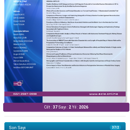
Cilt :
37
Sayı :
2
Yıl :
2026
Son Sayı
37/2