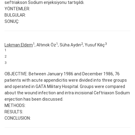
seftriakson Sodium enjeksiyonu tartışıldı.
YÖNTEMLER:
BULGULAR:
SONUÇ:
1
1
2
3
Lokman Eldem
, Altınok Öz
, Süha Aydın
, Yusuf Kılıç
1
2
3
OBJECTIVE: Between January 1986 and December 1986, 76
patients with acute appendicitis were divided into three groups
and operated in GATA Military Hospital. Groups were compared
about the wound infection and intra incisional Ceftriaxon Sodium
enjection has been discussed.
METHODS:
RESULTS:
CONCLUSION: