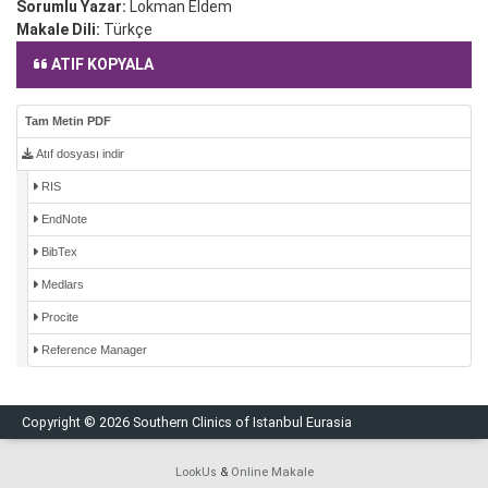
Sorumlu Yazar:
Lokman Eldem
Makale Dili:
Türkçe
ATIF KOPYALA
Tam Metin PDF
Atıf dosyası indir
RIS
EndNote
BibTex
Medlars
Procite
Reference Manager
Copyright © 2026 Southern Clinics of Istanbul Eurasia
LookUs
&
Online Makale