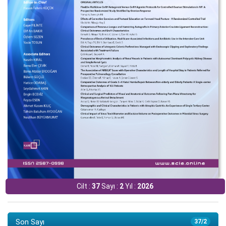
Cilt :
37
Sayı :
2
Yıl :
2026
Son Sayı
37/2