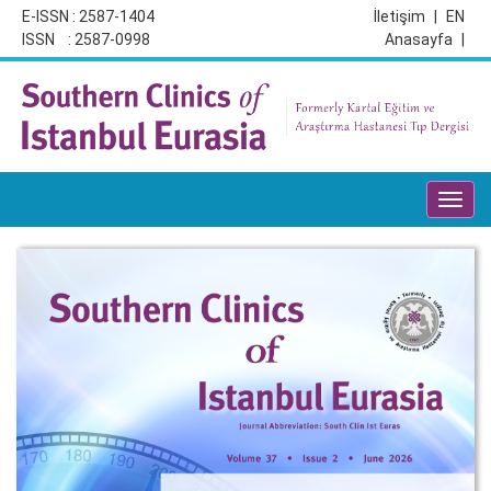
E-ISSN : 2587-1404
İletişim
|
EN
ISSN : 2587-0998
Anasayfa
|
Toggl