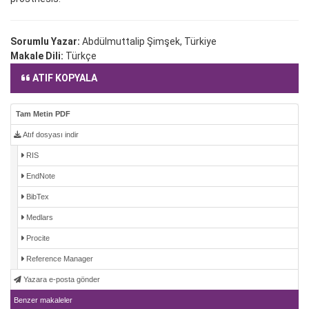
Sorumlu Yazar:
Abdülmuttalip Şimşek, Türkiye
Makale Dili:
Türkçe
ATIF KOPYALA
Tam Metin PDF
Atıf dosyası indir
RIS
EndNote
BibTex
Medlars
Procite
Reference Manager
Yazara e-posta gönder
Benzer makaleler