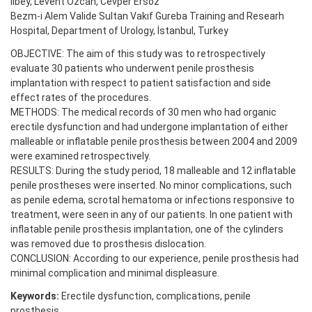
İlbey, Levent Özcan, Cevper Ersöz
Bezm-i Alem Valide Sultan Vakıf Gureba Training and Researh
Hospital, Department of Urology, İstanbul, Turkey
OBJECTIVE: The aim of this study was to retrospectively
evaluate 30 patients who underwent penile prosthesis
implantation with respect to patient satisfaction and side
effect rates of the procedures.
METHODS: The medical records of 30 men who had organic
erectile dysfunction and had undergone implantation of either
malleable or inflatable penile prosthesis between 2004 and 2009
were examined retrospectively.
RESULTS: During the study period, 18 malleable and 12 inflatable
penile prostheses were inserted. No minor complications, such
as penile edema, scrotal hematoma or infections responsive to
treatment, were seen in any of our patients. In one patient with
inflatable penile prosthesis implantation, one of the cylinders
was removed due to prosthesis dislocation.
CONCLUSION: According to our experience, penile prosthesis had
minimal complication and minimal displeasure.
Keywords:
Erectile dysfunction, complications, penile
prosthesis.