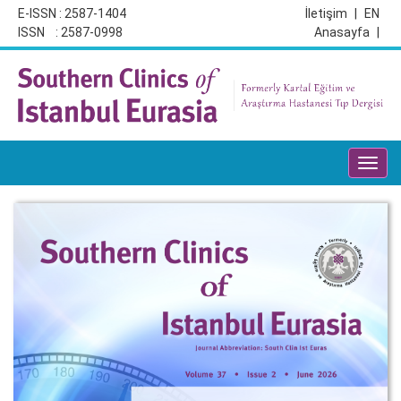
E-ISSN : 2587-1404
İletişim
|
EN
ISSN : 2587-0998
Anasayfa
|
Toggl