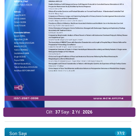
Cilt :
37
Sayı :
2
Yıl :
2026
Son Sayı
37/2