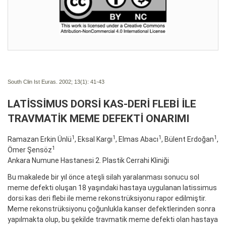
South Clin Ist Euras. 2002; 13(1):
41-43
LATİSSİMUS DORSİ KAS-DERİ FLEBİ İLE
TRAVMATİK MEME DEFEKTİ ONARIMI
1
1
1
1
Ramazan Erkin Ünlü
, Eksal Kargı
, Elmas Abacı
, Bülent Erdoğan
,
1
Ömer Şensöz
Ankara Numune Hastanesi 2. Plastik Cerrahi Kliniği
Bu makalede bir yıl önce ateşli silah yaralanması sonucu sol
meme defekti oluşan 18 yaşındaki hastaya uygulanan latissimus
dorsi kas deri flebi ile meme rekonstrüksiyonu rapor edilmiştir.
Meme rekonstrüksiyonu çoğunlukla kanser defektlerinden sonra
yapılmakta olup, bu şekilde travmatik meme defekti olan hastaya