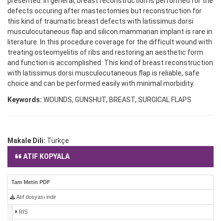
presented. In general, breast reconstruction is performed for the
defects occuring after mastectomies but reconstruction for
this kind of traumatic breast defects with latissimus dorsi
musculocutaneous flap and silicon mammarian implant is rare in
literature. In this procedure coverage for the difficult wound with
treating osteomyelitis of ribs and restoring an aesthetic form
and function is accomplished. This kind of breast reconstruction
with latissimus dorsi musculocutaneous flap is reliable, safe
choice and can be performed easily with minimal morbidity.
Keywords:
WOUNDS, GUNSHUT, BREAST, SURGICAL FLAPS
Makale Dili:
Türkçe
ATIF KOPYALA
Tam Metin PDF
Atıf dosyası indir
RIS