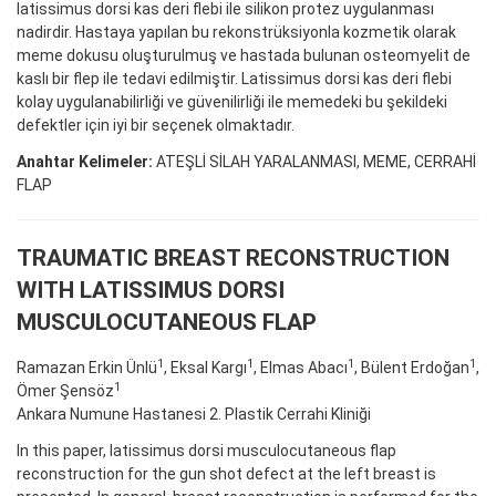
latissimus dorsi kas deri flebi ile silikon protez uygulanması
nadirdir. Hastaya yapılan bu rekonstrüksiyonla kozmetik olarak
meme dokusu oluşturulmuş ve hastada bulunan osteomyelit de
kaslı bir flep ile tedavi edilmiştir. Latissimus dorsi kas deri flebi
kolay uygulanabilirliği ve güvenilirliği ile memedeki bu şekildeki
defektler için iyi bir seçenek olmaktadır.
Anahtar Kelimeler:
ATEŞLİ SİLAH YARALANMASI, MEME, CERRAHİ
FLAP
TRAUMATIC BREAST RECONSTRUCTION
WITH LATISSIMUS DORSI
MUSCULOCUTANEOUS FLAP
1
1
1
1
Ramazan Erkin Ünlü
, Eksal Kargı
, Elmas Abacı
, Bülent Erdoğan
,
1
Ömer Şensöz
Ankara Numune Hastanesi 2. Plastik Cerrahi Kliniği
In this paper, latissimus dorsi musculocutaneous flap
reconstruction for the gun shot defect at the left breast is