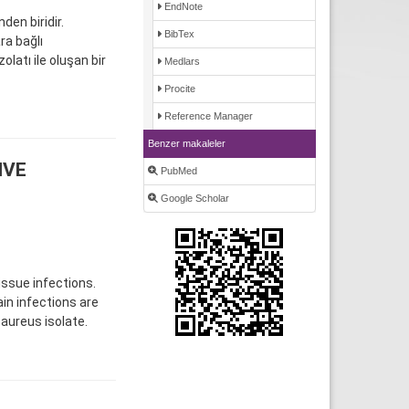
EndNote
en biridir.
BibTex
ra bağlı
olatı ile oluşan bir
Medlars
Procite
Reference Manager
Benzer makaleler
IVE
PubMed
Google Scholar
ssue infections.
in infections are
.aureus isolate.