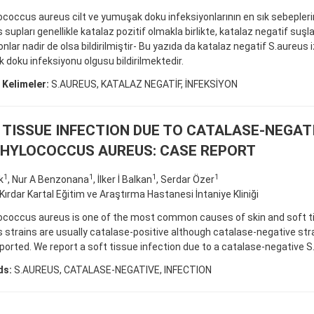
coccus aureus cilt ve yumuşak doku infeksiyonlarının en sık sebeplerind
 supları genellikle katalaz pozitif olmakla birlikte, katalaz negatif suşla
nlar nadir de olsa bildirilmiştir- Bu yazıda da katalaz negatif S.aureus iz
doku infeksiyonu olgusu bildirilmektedir.
 Kelimeler:
S.AUREUS, KATALAZ NEGATİF, İNFEKSİYON
 TISSUE INFECTION DUE TO CATALASE-NEGAT
HYLOCOCCUS AUREUS: CASE REPORT
1
1
1
1
k
, Nur A Benzonana
, İlker İ Balkan
, Serdar Özer
i Kırdar Kartal Eğitim ve Araştırma Hastanesi İntaniye Kliniği
ococcus aureus is one of the most common causes of skin and soft ti
 strains are usually catalase-positive although catalase-negative stra
eported. We report a soft tissue infection due to a catalase-negative S
ds:
S.AUREUS, CATALASE-NEGATIVE, INFECTION