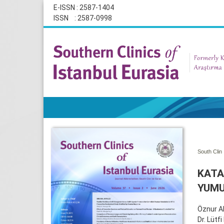
E-ISSN : 2587-1404
ISSN : 2587-0998
South Clin 
KATA
YUMU
Öznur A
Dr. Lütf