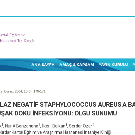
ANA SAYFA
AMAÇ & KAPSAM
YAYIN KURULU
Ist Euras. 2004; 15(3):
170-171
LAZ NEGATİF STAPHYLOCOCCUS AUREUS'A BA
ŞAK DOKU İNFEKSİYONU: OLGU SUNUMU
1
1
1
1
k
, Nur A Benzonana
, İlker İ Balkan
, Serdar Özer
i Kırdar Kartal Eğitim ve Araştırma Hastanesi İntaniye Kliniği