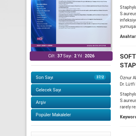
Staphylo
S.aureus
infeksiyo
yumuşak 
Anahtar
SOFT
Cilt :
37
Sayı :
2
Yıl :
2026
STAP
Son Sayı
37/2
Öznur A
Dr. Lütf
Gelecek Sayı
Staphyl
S.aureus
Arşiv
rarely r
Popüler Makaleler
Keywor