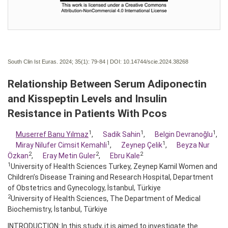
South Clin Ist Euras. 2024; 35(1):
79-84 | DOI:
10.14744/scie.2024.38268
Relationship Between Serum Adiponectin
and Kisspeptin Levels and Insulin
Resistance in Patients With Pcos
1
1
1
Muserref Banu Yılmaz
,
Sadik Sahin
,
Belgin Devranoğlu
,
1
1
Miray Nilufer Cimsit Kemahli
,
Zeynep Çelik
,
Beyza Nur
2
2
2
Özkan
,
Eray Metin Guler
,
Ebru Kale
1
University of Health Sciences Turkey, Zeynep Kamil Women and
Children’s Disease Training and Research Hospital, Department
of Obstetrics and Gynecology, İstanbul, Türkiye
2
University of Health Sciences, The Department of Medical
Biochemistry, İstanbul, Türkiye
INTRODUCTION: In this study, it is aimed to investigate the