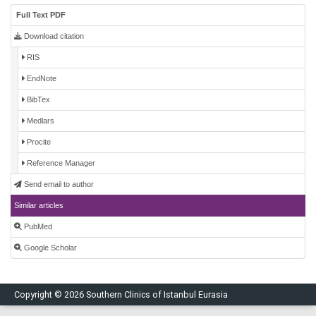
Full Text PDF
Download citation
RIS
EndNote
BibTex
Medlars
Procite
Reference Manager
Send email to author
Similar articles
PubMed
Google Scholar
Copyright © 2026 Southern Clinics of Istanbul Eurasia