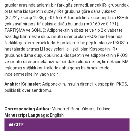
gruplar arasında anlamlı bir fark gözlenmedi, ancak IR- grubundaki
ortalama kisspeptin düzeyi IR+ grubuna göre daha yüksekti
(32.72’ye karşı 19.36, p=0.067). Adiponektin ve kisspeptinin FSH ile
çok zayıf bir pozitif ilişkisi olduğu bulundu (r=0.169 ve 0.171).
TARTIŞMA ve SONUÇ: Adiponektinin obezite ve tip 2 diyabette
azaldığı bilinmekte olup, insülin direnci olan PKOS hastalarında
farklılık göstermemektedir. Hipotalamik bir peptit olan ve PKOS’lu
hastalarda artmış LH seviyeleri ile ilişkili olan Kisspeptin, IR+
grubunda daha düşük bulundu. Kisspeptin ve adiponektinin PKOS
ve insülin direnci mekanizmalarındaki rolünü netleştirmek için BMI
eşleşmiş sağlıklı kontrollerle daha geniş bir örneklemde
incelenmesine ihtiyaç vardır.
Anahtar Kelimeler:
Adiponektin, insülin direnci, kisspeptin, PKOS,
polikistik over sendromu.
Corresponding Author:
Muserref Banu Yılmaz, Türkiye
Manuscript Language:
English
CITE