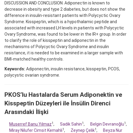
DISCUSSION AND CONCLUSION: Adiponectin is known to
decrease in obesity and type 2 diabetes, but does not show the
difference in insulin-resistant patients with Polycyctic Ovary
Syndrome. Kisspeptin, which is a hypothalamic peptide and
associated with increased LH levels in patients with Polycyctic
Ovary Syndrome, was found to be lower in the IR+ group. In order
to clarify the role of kisspeptin and adiponectin in the
mechanisms of Polycyctic Ovary Syndrome and insulin
resistance, it is needed to be examined in a larger sample with
BMI-matched healthy controls.
Keywords:
Adiponectin, insulin resistance, kisspeptin, PCOS,
polycystic ovarian syndrome.
PKOS’lu Hastalarda Serum Adiponektin ve
Kisspeptin Düzeyleri ile İnsülin Direnci
Arasındaki İlişki
1
1
1
Muserref Banu Yılmaz
,
Sadik Sahin
,
Belgin Devranoğlu
,
1
1
Miray Nilufer Cimsit Kemahli
,
Zeynep Çelik
,
Beyza Nur