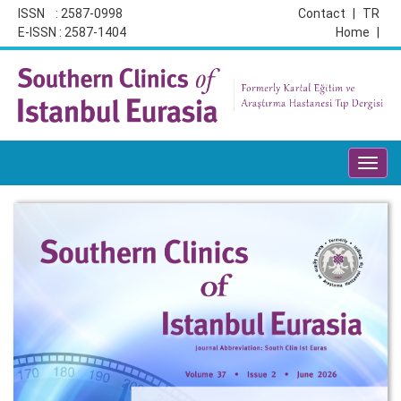
ISSN : 2587-0998
Contact
|
TR
E-ISSN : 2587-1404
Home
|
Toggl