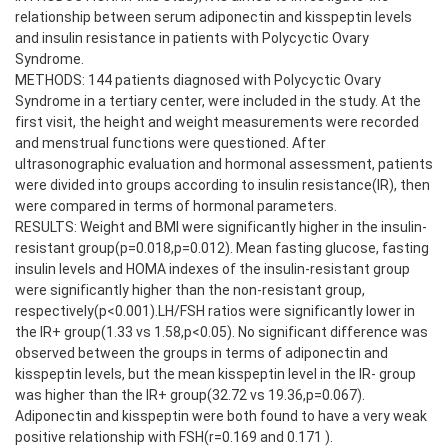
relationship between serum adiponectin and kisspeptin levels
and insulin resistance in patients with Polycyctic Ovary
Syndrome.
METHODS: 144 patients diagnosed with Polycyctic Ovary
Syndrome in a tertiary center, were included in the study. At the
first visit, the height and weight measurements were recorded
and menstrual functions were questioned. After
ultrasonographic evaluation and hormonal assessment, patients
were divided into groups according to insulin resistance(IR), then
were compared in terms of hormonal parameters.
RESULTS: Weight and BMI were significantly higher in the insulin-
resistant group(p=0.018,p=0.012). Mean fasting glucose, fasting
insulin levels and HOMA indexes of the insulin-resistant group
were significantly higher than the non-resistant group,
respectively(p<0.001).LH/FSH ratios were significantly lower in
the IR+ group(1.33 vs 1.58,p<0.05). No significant difference was
observed between the groups in terms of adiponectin and
kisspeptin levels, but the mean kisspeptin level in the IR- group
was higher than the IR+ group(32.72 vs 19.36,p=0.067).
Adiponectin and kisspeptin were both found to have a very weak
positive relationship with FSH(r=0.169 and 0.171 ).