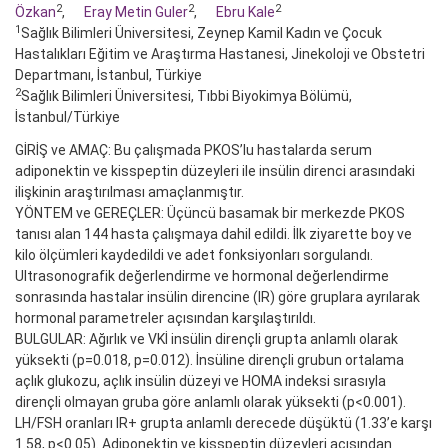
2
2
2
Özkan
,
Eray Metin Guler
,
Ebru Kale
1
Sağlık Bilimleri Üniversitesi, Zeynep Kamil Kadın ve Çocuk
Hastalıkları Eğitim ve Araştırma Hastanesi, Jinekoloji ve Obstetri
Departmanı, İstanbul, Türkiye
2
Sağlık Bilimleri Üniversitesi, Tıbbi Biyokimya Bölümü,
İstanbul/Türkiye
GİRİŞ ve AMAÇ: Bu çalışmada PKOS’lu hastalarda serum
adiponektin ve kisspeptin düzeyleri ile insülin direnci arasındaki
ilişkinin araştırılması amaçlanmıştır.
YÖNTEM ve GEREÇLER: Üçüncü basamak bir merkezde PKOS
tanısı alan 144 hasta çalışmaya dahil edildi. İlk ziyarette boy ve
kilo ölçümleri kaydedildi ve adet fonksiyonları sorgulandı.
Ultrasonografik değerlendirme ve hormonal değerlendirme
sonrasında hastalar insülin direncine (IR) göre gruplara ayrılarak
hormonal parametreler açısından karşılaştırıldı.
BULGULAR: Ağırlık ve VKİ insülin dirençli grupta anlamlı olarak
yüksekti (p=0.018, p=0.012). İnsüline dirençli grubun ortalama
açlık glukozu, açlık insülin düzeyi ve HOMA indeksi sırasıyla
dirençli olmayan gruba göre anlamlı olarak yüksekti (p<0.001).
LH/FSH oranları IR+ grupta anlamlı derecede düşüktü (1.33’e karşı
1.58, p<0.05). Adiponektin ve kisspeptin düzeyleri açısından