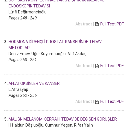
ENDOSKOPİK TEDAVİSİ
Lütfi Değirmencioğlu
Pages 248 - 249
Abstract
|
Full Text PDF
3.
HORMONA DİRENÇLİ PROSTAT KANSERİNDE TEDAVİ
METODLARI
Deniz Ersev, Uğur Kuyumcuoğlu, Atıf Akdaş
Pages 250 - 251
Abstract
|
Full Text PDF
4.
AFLATOKSİNLER VE KANSER
L Afrasyap
Pages 252 - 256
Abstract
|
Full Text PDF
5.
MALİGN MELANOM: CERRAHİ TEDAVİDE DEĞİŞEN GÖRÜŞLER
H Haldun Döşlüoğlu, Cumhur Yeğen, Rıfat Yalın