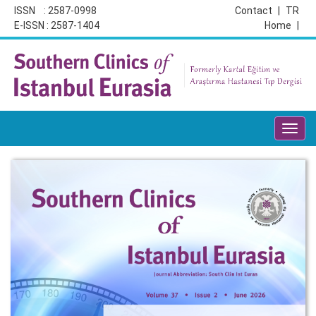
ISSN : 2587-0998
Contact
|
TR
E-ISSN : 2587-1404
Home
|
Toggl