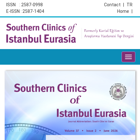
ISSN : 2587-0998
Contact
|
TR
E-ISSN : 2587-1404
Home
|
Toggl