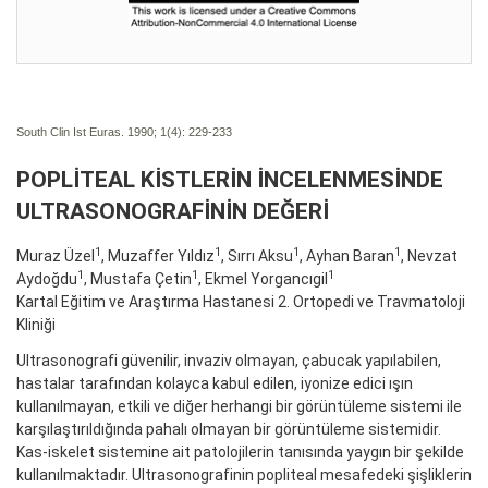
South Clin Ist Euras. 1990; 1(4):
229-233
POPLİTEAL KİSTLERİN İNCELENMESİNDE
ULTRASONOGRAFİNİN DEĞERİ
1
1
1
1
Muraz Üzel
, Muzaffer Yıldız
, Sırrı Aksu
, Ayhan Baran
, Nevzat
1
1
1
Aydoğdu
, Mustafa Çetin
, Ekmel Yorgancıgil
Kartal Eğitim ve Araştırma Hastanesi 2. Ortopedi ve Travmatoloji
Kliniği
Ultrasonografi güvenilir, invaziv olmayan, çabucak yapılabilen,
hastalar tarafından kolayca kabul edilen, iyonize edici ışın
kullanılmayan, etkili ve diğer herhangi bir görüntüleme sistemi ile
karşılaştırıldığında pahalı olmayan bir görüntüleme sistemidir.
Kas-iskelet sistemine ait patolojilerin tanısında yaygın bir şekilde
kullanılmaktadır. Ultrasonografinin popliteal mesafedeki şişliklerin