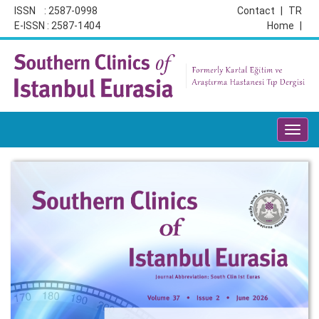
ISSN : 2587-0998
Contact
|
TR
E-ISSN : 2587-1404
Home
|
Toggl