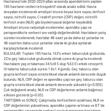
Hastanesi’nde 2020-2024 yılları arasında apendektomi yapılan
185 hastanın verileri retrospektif olarak analiz edildi. Hasta
dosyaları incelenerek ameliyat öncesi beyaz küre sayısı, lenfosit
sayısı, nötrofil sayısı, C reaktif protein (CRP) değeri, nötrofil-
lenfosit oranı (NLR) gibi biyokimyasal değerler kaydedildi.
Ameliyat öncesi radyolojik incelemeler, apendiks çapı ve
periapendikste serbest sıvı varlığı değerlendirildi. Hastaların yatış
süreleri incelenerek; hastalar 48-saat ya da daha az yatanlar ve
48-saatten daha uzun yatanlar olarak iki gruba ayrılarak
karşılaştırılarak incelendi.
BULGULAR: Toplam 185 hasta; 163’ü erken taburculuk grubunda,
22’si geç taburculuk grubunda olmak üzere iki grupta incelendi.
Hastaların yaş ortalaması 34.5±8.5 olup %53.5’i erkek cinsiyetti.
Ortalama taburculuk süresi 1.8±1.4 gündü. Geç taburcu olan
grupta lenfosit sayısı istatistiksel olarak anlamlı derecede düşük
bulundu. NLR, CRP değeri ve apendiks çapı ise geç taburcu olan
grupta istatistiksel olarak anlamlı derecede yüksekti (p<0.005).
Çok değişkenli analiz, NLR ve CRP değerlerinin anlamlı bağımsız
etkisini gösterdi (p<0.05).
TARTIŞMA ve SONUÇ: Çalışmada; lenfositlerin azalması, NLR ve
CRP değerlerinin yükselmesi, apendiks çapının artması ve BT’de
periapendiks çevresinde serbest sıvı bulunmasının hastaların