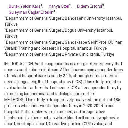
1
2
3
Burak Yalcin Kara
,
Yahya Ozel
,
Didem Ertorul
,
4
Suleyman Caglar Ertekin
1
Department of General Surgery, Bahcesehir University, Istanbul,
Türkiye
2
Department of General Surgery, Dogus University, Istanbul,
Türkiye
3
Department of General Surgery, Sancaktape Sehit Prof. Dr. İlhan
Varank Training and Research Hospital, Istanbul, Türkiye
4
Department of General Surgery, Private Clinic, Izmir, Türkiye
INTRODUCTION: Acute appendicitis is a surgical emergency that
causes acute abdominal pain. After laparoscopic appendectomy,
standard hospital care is nearly 24-h, although some patients
need a longer length of hospital stay (LOS). This study aimed to
evaluate the factors that influence LOS after appendectomy by
examining biochemical and radiologic parameters.
METHODS: This study retrospectively analyzed the data of 185
patients who underwent appendectomy in 2020-2024 in our
hospital. Patient files were examined, and preoperative
biochemical values such as white blood cell count, lymphocyte
count, neutrophil count, C reactive protein (CRP) value, and