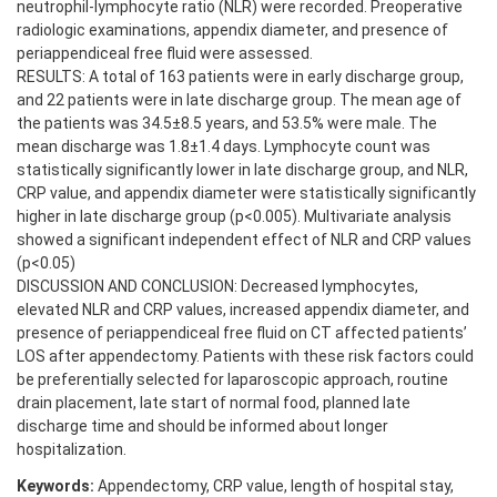
neutrophil-lymphocyte ratio (NLR) were recorded. Preoperative
radiologic examinations, appendix diameter, and presence of
periappendiceal free fluid were assessed.
RESULTS: A total of 163 patients were in early discharge group,
and 22 patients were in late discharge group. The mean age of
the patients was 34.5±8.5 years, and 53.5% were male. The
mean discharge was 1.8±1.4 days. Lymphocyte count was
statistically significantly lower in late discharge group, and NLR,
CRP value, and appendix diameter were statistically significantly
higher in late discharge group (p<0.005). Multivariate analysis
showed a significant independent effect of NLR and CRP values
(p<0.05)
DISCUSSION AND CONCLUSION: Decreased lymphocytes,
elevated NLR and CRP values, increased appendix diameter, and
presence of periappendiceal free fluid on CT affected patients’
LOS after appendectomy. Patients with these risk factors could
be preferentially selected for laparoscopic approach, routine
drain placement, late start of normal food, planned late
discharge time and should be informed about longer
hospitalization.
Keywords:
Appendectomy, CRP value, length of hospital stay,