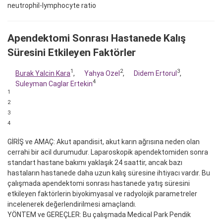
neutrophil-lymphocyte ratio
Apendektomi Sonrası Hastanede Kalış
Süresini Etkileyen Faktörler
1
2
3
Burak Yalcin Kara
,
Yahya Ozel
,
Didem Ertorul
,
4
Suleyman Caglar Ertekin
1
2
3
4
GİRİŞ ve AMAÇ: Akut apandisit, akut karın ağrısına neden olan
cerrahi bir acil durumudur. Laparoskopik apendektomiden sonra
standart hastane bakımı yaklaşık 24 saattir, ancak bazı
hastaların hastanede daha uzun kalış süresine ihtiyacı vardır. Bu
çalışmada apendektomi sonrası hastanede yatış süresini
etkileyen faktörlerin biyokimyasal ve radyolojik parametreler
incelenerek değerlendirilmesi amaçlandı.
YÖNTEM ve GEREÇLER: Bu çalışmada Medical Park Pendik