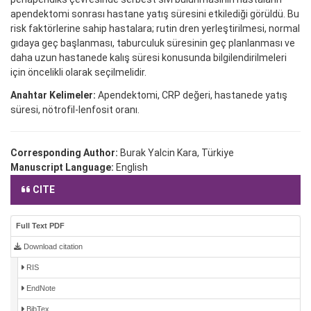
apendektomi sonrası hastane yatış süresini etkilediği görüldü. Bu
risk faktörlerine sahip hastalara; rutin dren yerleştirilmesi, normal
gıdaya geç başlanması, taburculuk süresinin geç planlanması ve
daha uzun hastanede kalış süresi konusunda bilgilendirilmeleri
için öncelikli olarak seçilmelidir.
Anahtar Kelimeler:
Apendektomi, CRP değeri, hastanede yatış
süresi, nötrofil-lenfosit oranı.
Corresponding Author:
Burak Yalcin Kara, Türkiye
Manuscript Language:
English
CITE
Full Text PDF
Download citation
RIS
EndNote
BibTex