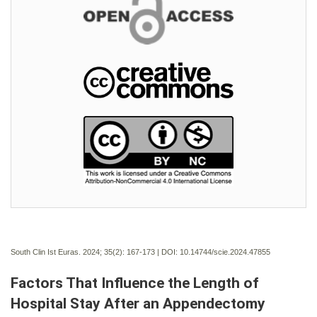
South Clin Ist Euras. 2024; 35(2):
167-173 | DOI:
10.14744/scie.2024.47855
Factors That Influence the Length of
Hospital Stay After an Appendectomy