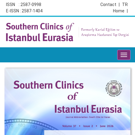
ISSN : 2587-0998
Contact
|
TR
E-ISSN : 2587-1404
Home
|
Toggl