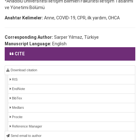
Anadolu Üniversitesi İletişim Bilimleri Fakültesi İletişim Tasarımı
ve Yönetimi Bölümü
Anahtar Kelimeler:
Anne, COVID-19, CPR, ilk yardım, OHCA
Corresponding Author:
Sarper Yılmaz, Türkiye
Manuscript Language:
English
CITE
Download citation
RIS
EndNote
BibTex
Medlars
Procite
Reference Manager
Send email to author