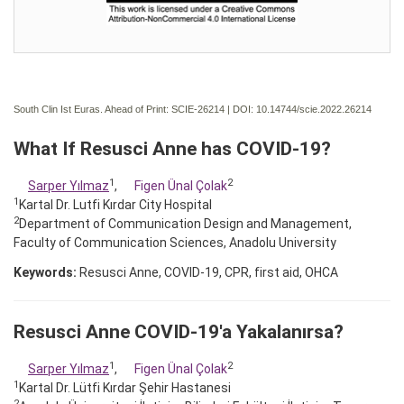
South Clin Ist Euras. Ahead of Print: SCIE-26214 | DOI:
10.14744/scie.2022.26214
What If Resusci Anne has COVID-19?
1
2
Sarper Yılmaz
,
Figen Ünal Çolak
1
Kartal Dr. Lutfi Kırdar City Hospital
2
Department of Communication Design and Management,
Faculty of Communication Sciences, Anadolu University
Keywords:
Resusci Anne, COVID-19, CPR, first aid, OHCA
Resusci Anne COVID-19'a Yakalanırsa?
1
2
Sarper Yılmaz
,
Figen Ünal Çolak
1
Kartal Dr. Lütfi Kırdar Şehir Hastanesi
2