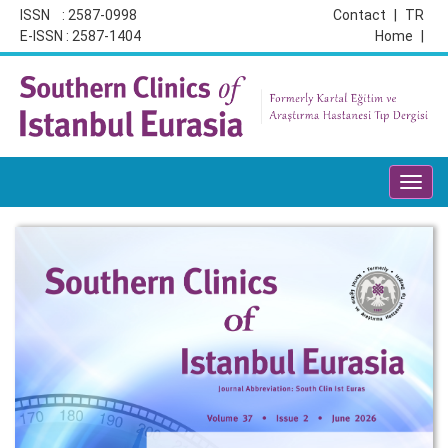
ISSN : 2587-0998
Contact
|
TR
E-ISSN : 2587-1404
Home
|
Toggl