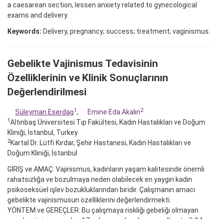
a caesarean section, lessen anxiety related to gynecological
exams and delivery.
Keywords:
Delivery, pregnancy; success; treatment; vaginismus.
Gebelikte Vajinismus Tedavisinin
Özelliklerinin ve Klinik Sonuçlarının
Değerlendirilmesi
1
2
Süleyman Eserdag
,
Emine Eda Akalın
1
Altınbaş Üniversitesi Tıp Fakültesi, Kadın Hastalıkları ve Doğum
Kliniği, İstanbul, Turkey
2
Kartal Dr. Lütfi Kırdar, Şehir Hastanesi, Kadın Hastalıkları ve
Doğum Kliniği, İstanbul
GİRİŞ ve AMAÇ: Vajinismus, kadınların yaşam kalitesinde önemli
rahatsızlığa ve bozulmaya neden olabilecek en yaygın kadın
psikoseksüel işlev bozukluklarından biridir. Çalışmanın amacı
gebelikte vajinismusun özelliklerini değerlendirmekti.
YÖNTEM ve GEREÇLER: Bu çalışmaya riskliği gebeliği olmayan