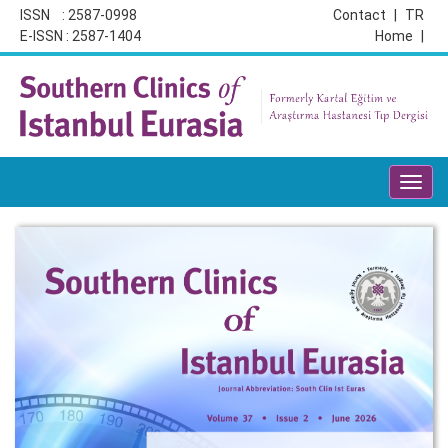
ISSN : 2587-0998
Contact
|
TR
E-ISSN : 2587-1404
Home
|
Toggl