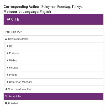
Corresponding Author:
Süleyman Eserdag, Türkiye
Manuscript Language:
English
CITE
Full Text PDF
Download citation
RIS
EndNote
BibTex
Medlars
Procite
Reference Manager
Send email to author
Similar articles
PubMed