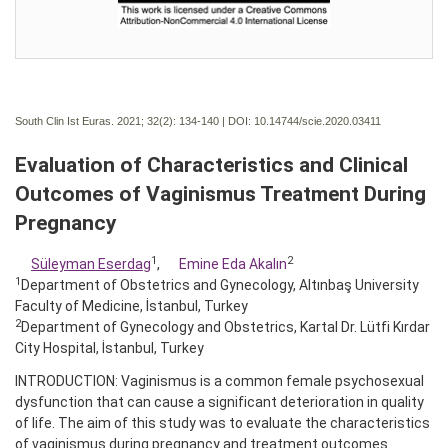
South Clin Ist Euras. 2021; 32(2):
134-140 | DOI:
10.14744/scie.2020.03411
Evaluation of Characteristics and Clinical
Outcomes of Vaginismus Treatment During
Pregnancy
1
2
Süleyman Eserdag
,
Emine Eda Akalın
1
Department of Obstetrics and Gynecology, Altınbaş University
Faculty of Medicine, İstanbul, Turkey
2
Department of Gynecology and Obstetrics, Kartal Dr. Lütfi Kırdar
City Hospital, İstanbul, Turkey
INTRODUCTION: Vaginismus is a common female psychosexual
dysfunction that can cause a significant deterioration in quality
of life. The aim of this study was to evaluate the characteristics
of vaginismus during pregnancy and treatment outcomes.