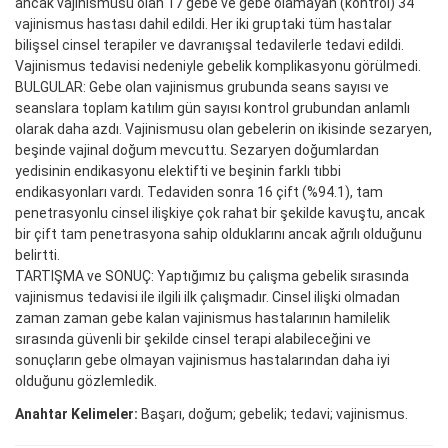
ancak vajinismusu olan 17 gebe ve gebe olamayan (kontrol) 34
vajinismus hastası dahil edildi. Her iki gruptaki tüm hastalar
bilişsel cinsel terapiler ve davranışsal tedavilerle tedavi edildi.
Vajinismus tedavisi nedeniyle gebelik komplikasyonu görülmedi.
BULGULAR: Gebe olan vajinismus grubunda seans sayısı ve
seanslara toplam katılım gün sayısı kontrol grubundan anlamlı
olarak daha azdı. Vajinismusu olan gebelerin on ikisinde sezaryen,
beşinde vajinal doğum mevcuttu. Sezaryen doğumlardan
yedisinin endikasyonu elektifti ve beşinin farklı tıbbi
endikasyonları vardı. Tedaviden sonra 16 çift (%94.1), tam
penetrasyonlu cinsel ilişkiye çok rahat bir şekilde kavuştu, ancak
bir çift tam penetrasyona sahip olduklarını ancak ağrılı olduğunu
belirtti.
TARTIŞMA ve SONUÇ: Yaptığımız bu çalışma gebelik sırasında
vajinismus tedavisi ile ilgili ilk çalışmadır. Cinsel ilişki olmadan
zaman zaman gebe kalan vajinismus hastalarının hamilelik
sırasında güvenli bir şekilde cinsel terapi alabileceğini ve
sonuçların gebe olmayan vajinismus hastalarından daha iyi
olduğunu gözlemledik.
Anahtar Kelimeler:
Başarı, doğum; gebelik; tedavi; vajinismus.