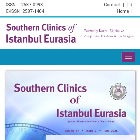
ISSN : 2587-0998
Contact
|
TR
E-ISSN : 2587-1404
Home
|
Toggl