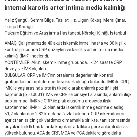
internal karotis arter intima media kalınlığı
Yeliz Şengül
, Semra Bilge, Fazilet Hız, Ülgen Kökeş, Meral Çınar,
Turgut Karagöl
Taksim Eğitim ve Araştırma Hastanesi, Nöroloji Kliniği, İstanbul
AMAÇ: Çalışmamızda 40 akut iskemik inmeli hasta ve 30 kişilik
kontrol grubunda CRP düzeyleri ve karotis arter intima media
kalınlığı (İMK) incelendi.
YÖNTEMLER: Akut iskemik inme grubunda, ilk 24 saatte CRP
düzeyi ve İMK ölçüldü.
BULGULAR: CRP ve İMK’nın ortalama değerlerinin kontrol
grubundan anlamlı derecede yüksek olduğu bulundu. İMK ile CRP,
İMK ile yaş arasında istatistiksel olarak anlamlı pozitif ilişki
saptandı (p=0,0001). İMK ve CRP ile cinsiyet arasında, anlamlı ilişki
saptanmadı. İMK ve CRP ile plak oluşumu arasında ilişki
saptanmadı. İMK >1,2 olanlarda iskemik inme geçirme olasılığı
<1,2 olanlardan 2,82 kat daha fazla bulundu. CRP iskemik inme
ayırıcı tanısı için çok yardımcı olmamakla birlikte, tanı sonrasında
büyük infarktlı hastalarda küçük infarktlılara göre anlamlı olarak
yüksek bulundu. ACA’da CRP, MCA ve PCA’dakilere göre daha