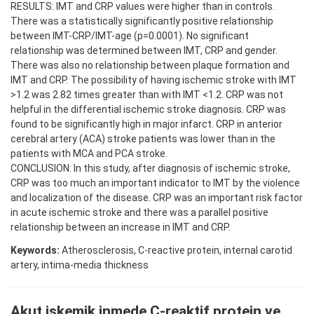
RESULTS: IMT and CRP values were higher than in controls.
There was a statistically significantly positive relationship
between IMT-CRP/IMT-age (p=0.0001). No significant
relationship was determined between IMT, CRP and gender.
There was also no relationship between plaque formation and
IMT and CRP. The possibility of having ischemic stroke with IMT
>1.2 was 2.82 times greater than with IMT <1.2. CRP was not
helpful in the differential ischemic stroke diagnosis. CRP was
found to be significantly high in major infarct. CRP in anterior
cerebral artery (ACA) stroke patients was lower than in the
patients with MCA and PCA stroke.
CONCLUSION: In this study, after diagnosis of ischemic stroke,
CRP was too much an important indicator to IMT by the violence
and localization of the disease. CRP was an important risk factor
in acute ischemic stroke and there was a parallel positive
relationship between an increase in IMT and CRP.
Keywords:
Atherosclerosis, C-reactive protein, internal carotid
artery, intima-media thickness
Akut iskemik inmede C-reaktif protein ve