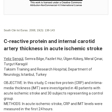
South Clin Ist Euras. 2008; 19(3):
138-143
C-reactive protein and internal carotid
artery thickness in acute ischemic stroke
Yeliz Şengül
, Semra Bilge, Fazilet Hız, Ülgen Kökeş, Meral Çınar,
Turgut Karagöl
Taksim Training and Research Hospital, Department of
Neurology, Istanbul, Turkey
OBJECTIVE: In this study, C-reactive protein (CRP) and intima-
media thickness (IMT) were investigated in 40 patients with
acute ischemic stroke and 30 subjects representing a control
group.
METHODS: In acute ischemic stroke, CRP and IMT levels were
measured in the first 24 hours.