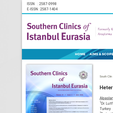
ISSN : 2587-0998
E-ISSN : 2587-1404
HOME
AIMS & SCOP
South Clin 
Heter
Alpasla
1
Dr. Lut
Turkey
2