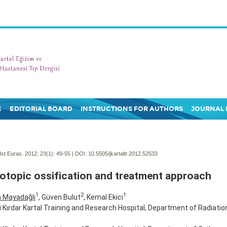
E
EDITORIAL BOARD
INSTRUCTIONS FOR AUTHORS
JOURNAL 
Ist Euras. 2012; 23(1):
49-55 | DOI:
10.5505/jkartaltr.2012.52533
otopic ossification and treatment approach
1
2
1
n Mayadağlı
, Güven Bulut
, Kemal Ekici
fi Kırdar Kartal Training and Research Hospital, Department of Radiatio