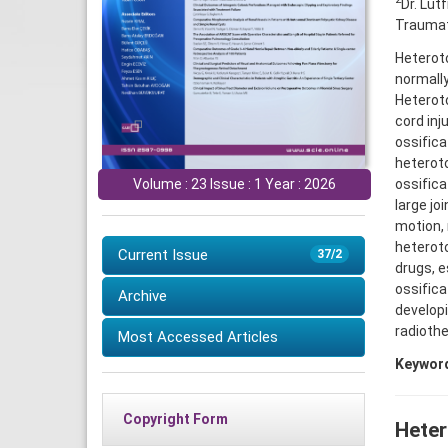
Dr. Lut
Traumato
Heteroto
normally
Heteroto
cord inj
ossifica
heterot
ossifica
Volume : 23 Issue : 1 Year : 2026
large jo
motion, 
heteroto
Current Issue
37/2
drugs, e
ossifica
Archive
developi
radiothe
Most Accessed Articles
Keywor
Copyright Form
Heter