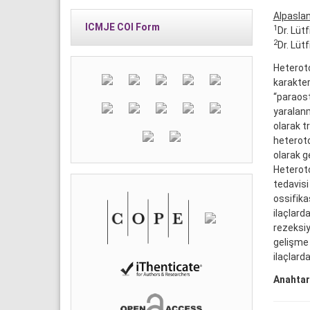
Alpasla
ICMJE COI Form
1
Dr. Lüt
2
Dr. Lüt
Heteroto
karakteri
“paraost
yaralanm
olarak t
heteroto
olarak g
Heteroto
tedavisi
ossifika
ilaçlard
rezeksi
gelişme 
ilaçlarda
Anahtar