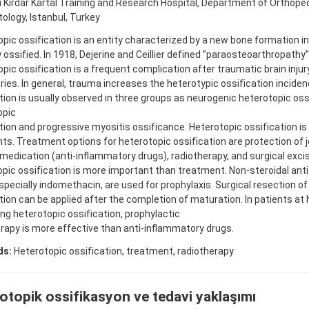
fi Kirdar Kartal Training and Research Hospital, Department of Orthope
logy, Istanbul, Turkey
pic ossification is an entity characterized by a new bone formation in 
 ossified. In 1918, Dejerine and Ceillier defined ”paraosteoarthropathy” 
pic ossification is a frequent complication after traumatic brain injury
uries. In general, trauma increases the heterotypic ossification incide
tion is usually observed in three groups as neurogenic heterotopic oss
opic
tion and progressive myositis ossificance. Heterotopic ossification is 
ints. Treatment options for heterotopic ossification are protection of j
medication (anti-inflammatory drugs), radiotherapy, and surgical excis
pic ossification is more important than treatment. Non-steroidal ant
specially indomethacin, are used for prophylaxis. Surgical resection o
tion can be applied after the completion of maturation. In patients at h
ng heterotopic ossification, prophylactic
rapy is more effective than anti-inflammatory drugs.
ds:
Heterotopic ossification, treatment, radiotherapy
otopik ossifikasyon ve tedavi yaklaşımı