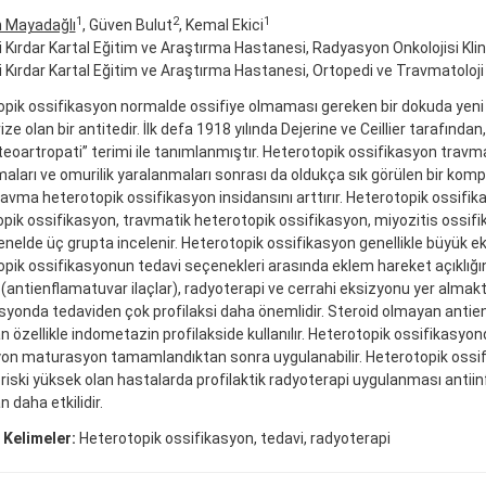
1
2
1
n Mayadağlı
, Güven Bulut
, Kemal Ekici
fi Kırdar Kartal Eğitim ve Araştırma Hastanesi, Radyasyon Onkolojisi Klini
fi Kırdar Kartal Eğitim ve Araştırma Hastanesi, Ortopedi ve Travmatoloji K
pik ossifikasyon normalde ossifiye olmaması gereken bir dokuda yeni
ze olan bir antitedir. İlk defa 1918 yılında Dejerine ve Ceillier tarafından,
eoartropati” terimi ile tanımlanmıştır. Heterotopik ossifikasyon travm
aları ve omurilik yaralanmaları sonrası da oldukça sık görülen bir komp
ravma heterotopik ossifikasyon insidansını arttırır. Heterotopik ossifik
pik ossifikasyon, travmatik heterotopik ossifikasyon, miyozitis ossif
enelde üç grupta incelenir. Heterotopik ossifikasyon genellikle büyük ek
pik ossifikasyonun tedavi seçenekleri arasında eklem hareket açıklığın
 (antienflamatuvar ilaçlar), radyoterapi ve cerrahi eksizyonu yer almakt
syonda tedaviden çok profilaksi daha önemlidir. Steroid olmayan anti
an özellikle indometazin profilakside kullanılır. Heterotopik ossifikasyon
yon maturasyon tamamlandıktan sonra uygulanabilir. Heterotopik ossi
riski yüksek olan hastalarda profilaktik radyoterapi uygulanması antii
n daha etkilidir.
 Kelimeler:
Heterotopik ossifikasyon, tedavi, radyoterapi