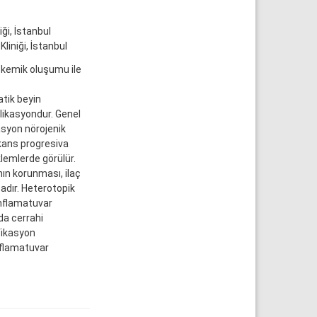
ği, İstanbul
liniği, İstanbul
 kemik oluşumu ile
atik beyin
likasyondur. Genel
asyon nörojenik
ikans progresiva
lemlerde görülür.
ın korunması, ilaç
adır. Heterotopik
enflamatuvar
da cerrahi
fikasyon
nflamatuvar