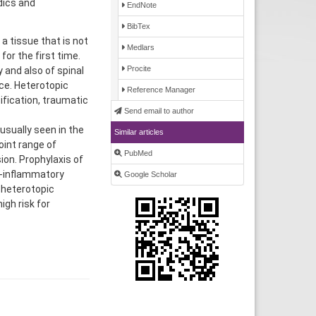
dics and
EndNote
BibTex
a tissue that is not
Medlars
for the first time.
Procite
 and also of spinal
nce. Heterotopic
Reference Manager
ification, traumatic
Send email to author
usually seen in the
Similar articles
oint range of
PubMed
ion. Prophylaxis of
i-inflammatory
Google Scholar
f heterotopic
igh risk for